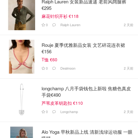
Ralph Lauren 女装新品速递 老前风阔腿裤
€295
麻花针织开衫 €118
0
Ralph Lauren
2 天前
Rouje 夏季优雅新品女装 文艺碎花连衣裙
€156
T恤 €60
0
Dealmoon
2 天前
longchamp 八月手袋钱包上新啦 焦糖色真皮
手袋€490
芦苇皮革钥匙扣 €110
0
Longchamp
2 天前
Alo Yoga 早秋新品上线 清新浅绿运动服 一眼