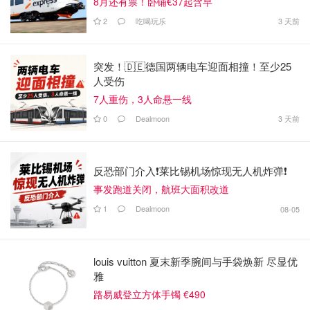
8月还有票！卧铺€37起含早
2
吃喝玩乐
3 天前
突发！🇩🇪德国两辆电车迎面相撞！至少25
人受伤
7人重伤，3人命悬一线
0
Dealmoon
3 天前
反恐部门介入❗️莱比锡机场惊现无人机炸弹❗️
事发跑道关闭，航班大面积改道
1
Dealmoon
08-05
louis vuitton 夏末新季腕间与手袋焕新 尽显优
雅
路易威登立方体手镯 €490