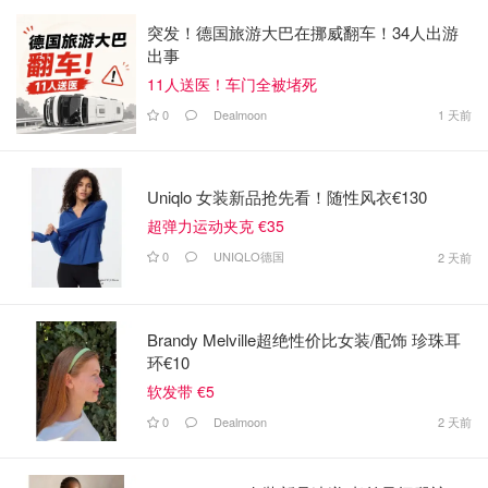
突发！德国旅游大巴在挪威翻车！34人出游
出事
11人送医！车门全被堵死
0
Dealmoon
1 天前
Uniqlo 女装新品抢先看！随性风衣€130
超弹力运动夹克 €35
0
UNIQLO德国
2 天前
Brandy Melville超绝性价比女装/配饰 珍珠耳
环€10
软发带 €5
0
Dealmoon
2 天前