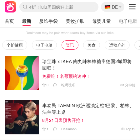
🇩🇪
4折！lulu周四疯狂上新
DE
Boticinal 夏促开抢！
还没结束！&OtherStories大促
Joybuy变相75折 随时失效
速领！Stanley独家85折
疑似霸哥！Camper额外叠85折
Zalando 奥莱闪促！每日更新
Moncler反季囤！5折起+叠9折
Coach Brooklyn仅€192
首页
最新
服饰手袋
美妆护肤
母婴儿童
电子电脑
Dealmoon may be paid when users buy items via our links.
个护健康
电子电脑
资讯
美食
运动户外
珍宝珠 x IKEA 肉丸味棒棒糖🍭德国2城即将
回归！
免费吃！名额预约速冲！
0
吃喝玩乐
33 分钟前
李泰民 TAEMIN 欧洲巡演定档❗️巴黎、柏林、
法兰等上桌
8月21日⏰预售开抢！
1
Dealmoon
Top
19