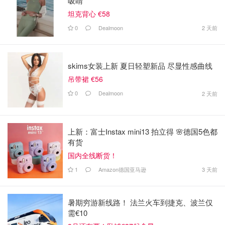
吸睛
坦克背心 €58
0
Dealmoon
2 天前
skims女装上新 夏日轻塑新品 尽显性感曲线
吊带裙 €56
0
Dealmoon
2 天前
上新：富士Instax mini13 拍立得 🌸德国5色都
有货
国内全线断货！
1
Amazon德国亚马逊
3 天前
暑期穷游新线路！ 法兰火车到捷克、波兰仅
需€10