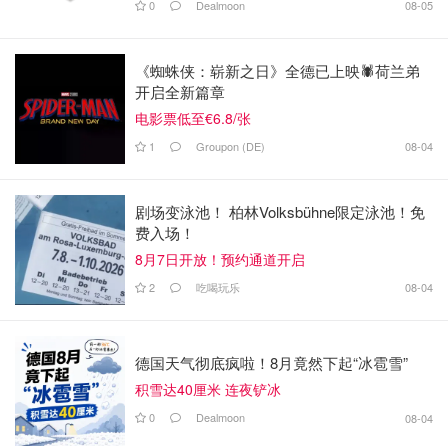
0
Dealmoon
08-05
《蜘蛛侠：崭新之日》全德已上映🕷️荷兰弟
开启全新篇章
电影票低至€6.8/张
1
Groupon (DE)
08-04
剧场变泳池！ 柏林Volksbühne限定泳池！免
费入场！
8月7日开放！预约通道开启
2
吃喝玩乐
08-04
德国天气彻底疯啦！8月竟然下起“冰雹雪”
积雪达40厘米 连夜铲冰
0
Dealmoon
08-04