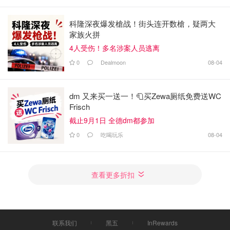
科隆深夜爆发槍战！街头连开数槍，疑两大
家族火拼
4人受伤！多名涉案人员逃离
0
Dealmoon
08-04
dm 又来买一送一！🧻买Zewa厕纸免费送WC
Frisch
截止9月1日 全德dm都参加
0
吃喝玩乐
08-04
查看更多折扣
联系我们
黑五
InRewards