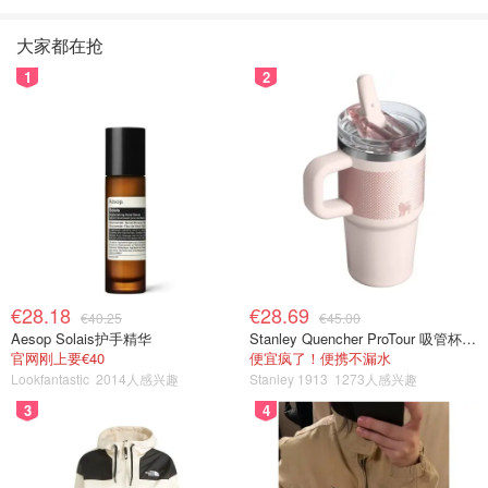
大家都在抢
1
2
€28.18
€28.69
€40.25
€45.00
Aesop Solais护手精华
Stanley Quencher ProTour 吸管杯 0.59L
官网刚上要€40
便宜疯了！便携不漏水
Lookfantastic
2014人感兴趣
Stanley 1913
1273人感兴趣
3
4