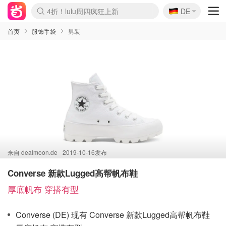
🇩🇪
4折！lulu周四疯狂上新
DE
Boticinal 夏促开抢！
还没结束！&OtherStories大促
Joybuy变相75折 随时失效
速领！Stanley独家85折
疑似霸哥！Camper额外叠85折
Zalando 奥莱闪促！每日更新
Moncler反季囤！5折起+叠9折
Coach Brooklyn仅€192
首页
服饰手袋
男装
来自
dealmoon.de
2019-10-16发布
Converse 新款Lugged高帮帆布鞋
厚底帆布 穿搭有型
Converse (DE) 现有 Converse 新款Lugged高帮帆布鞋