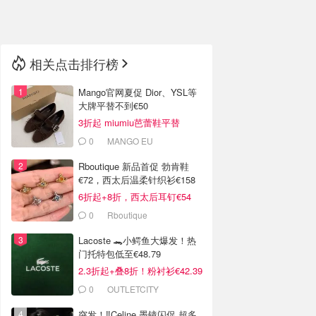
🇳🇿
新西兰
相关点击排行榜
Mango官网夏促 Dior、YSL等
大牌平替不到€50
3折起 miumiu芭蕾鞋平替
€35.99
0
MANGO EU
Rboutique 新品首促 勃肯鞋
€72，西太后温柔针织衫€158
6折起+8折，西太后耳钉€54
0
Rboutique
Lacoste 🐊小鳄鱼大爆发！热
门托特包低至€48.79
2.3折起+叠8折！粉衬衫€42.39
0
OUTLETCITY
METZINGEN
突发！‼️Celine 墨镜闪促 超多