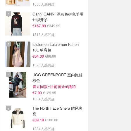
1650人感兴趣
Ganni GANNI 深灰色拼色羊毛
针织开衫
€167.99
€349.99
1513人感兴趣
lululemon Lululemon Falten
10L 单肩包
€64.00
€88.00
1376人感兴趣
UGG GREENPORT 室内拖鞋
棕色
肯豆同款~目前黄金码都在
€7.90
€129.95
1304人感兴趣
The North Face Sheru 防风夹
克
€39.19
€100.00
1284人感兴趣