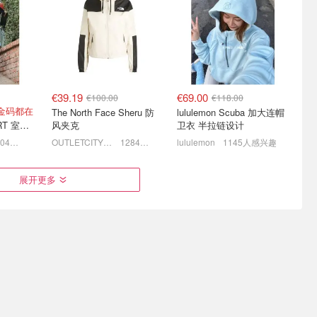
丝巾€110
弛！ 柳智敏同款猫眼框
黑！藕粉防晒面罩€14
€235（原€443）
4折起+叠9折！
低至4.1折！双肩包€19
€39.19
€69.00
€100.00
€118.00
金码都在
The North Face Sheru 防
lululemon Scuba 加大连帽
UGG GREENPORT 室内拖鞋 棕色
风夹克
卫衣 半拉链设计
1304人感兴趣
OUTLETCITY METZINGEN
1284人感兴趣
lululemon
1145人感兴趣
PUMA、
学业封神、职场开挂🫐
💝七夕礼物别只会送花🌹这
展开更多
球都安排
Selenichast "拦霉"蓝莓首
些时尚单品收到真的会开
饰 玄学我信了
心！
1折起！
3折起+独家6.5折 手链仅€16
七夕礼物怎么选？点击直接抄作业
€67.19
€31.99
€119.99
€49.99
色 ～
Ganni GANNI T恤 白色粉
Stanley STANLEY THE