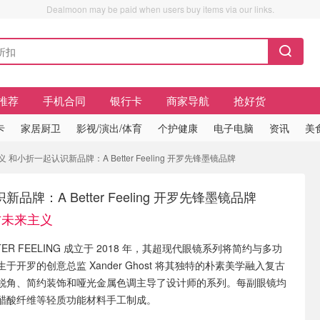
Dealmoon may be paid when users buy items via our links.
推荐
手机合同
银行卡
商家导航
抢好货
卡
家居厨卫
影视/演出/体育
个护健康
电子电脑
资讯
美
和小折一起认识新品牌：A Better Feeling 开罗先锋墨镜品牌
品牌：A Better Feeling 开罗先锋墨镜品牌
古未来主义
TTER FEELING 成立于 2018 年，其超现代眼镜系列将简约与多功
于开罗的创意总监 Xander Ghost 将其独特的朴素美学融入复古
锐角、简约装饰和哑光金属色调主导了设计师的系列。每副眼镜均
和醋酸纤维等轻质功能材料手工制成。