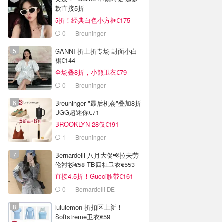
款直接5折
5折！经典白色小方框€175
0
Breuninger
GANNI 折上折专场 封面小白
裙€144
全场叠8折，小熊卫衣€79
0
Breuninger
Breuninger "最后机会"叠加8折
UGG超迷你€71
BROOKLYN 28仅€191
1
Breuninger
Bernardelli 八月大促📢拉夫劳
伦衬衫€58 TB四杠卫衣€553
直接4.5折！Gucci腰带€161
0
Bernardelli DE
lululemon 折扣区上新！
Softstreme卫衣€59