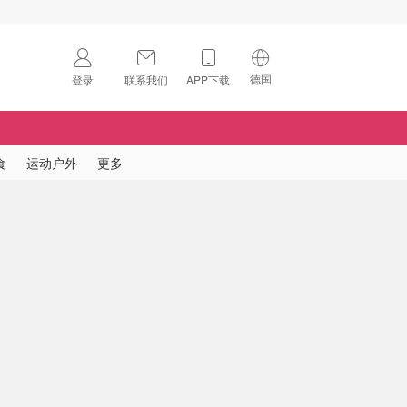
德国
登录
联系我们
APP下载
🇺🇸
美国
🇨🇳
中国
食
运动户外
更多
🇨🇦
加拿大
扫码下载 App
🇬🇧
英国
Download on the
App Store
🇩🇪
德国
Download the
Android App
🇫🇷
法国
🇮🇹
意大利
🇦🇺
澳洲