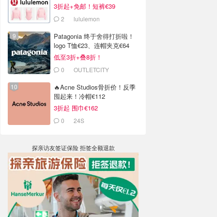
3折起+免邮！短裤€39
2
lululemon
Patagonia 终于舍得打折啦！
logo T恤€23、连帽夹克€64
低至3折+叠8折！
0
OUTLETCITY
METZINGEN
🔥Acne Studios骨折价！反季
囤起来！冷帽€112
3折起 围巾€162
0
24S
探亲访友签证保险 拒签全额退款