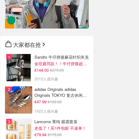
大家都在抢
Sandro 牛仔拼接麻花针织夹克
金玟庭同款！！牛仔拼接超有层次感
€144.00
€275.00
2015人感兴趣
adidas Originals adidas
Originals TOKYO 复古休闲鞋
深棕色
€47.99
€100.00
1922人感兴趣
Lancome 菁纯 眼霜套装
史低了！买1件包邮 不凑单！
€79.94
€175.00