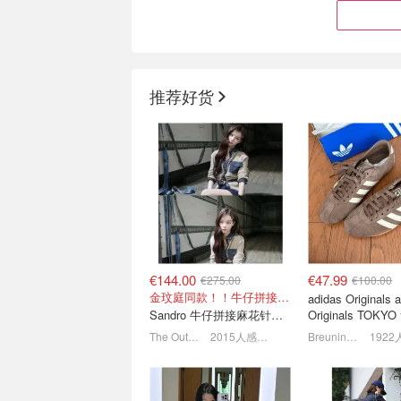
推荐好货
Patagonia 终于舍得打折
夏日出游装备🕶️
啦！logo T恤€23、连帽夹
水价！Moschino 
克€64
低至3折+叠8折！
低至3折起+叠8折
€144.00
€47.99
€275.00
€100.00
金玟庭同款！！牛仔拼接超有层次感
adidas Originals 
Sandro 牛仔拼接麻花针织夹克
Originals TOK
鞋 深棕色
The Outnet
2015人感兴趣
Breuninger
🔥Acne Studios骨折价！反
SS26高奢大促💥T