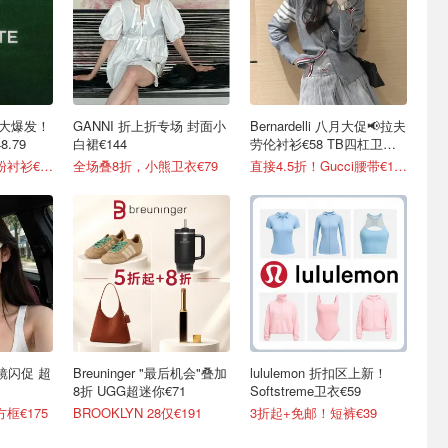
鳄鱼大爆发！
GANNI 折上折专场 封面小
Bernardelli 八月大促📢拉夫
.79
白裙€144
劳伦衬衫€58 TB四杠卫衣
€553
2.3折起+叠8折！粉衬衫€42.39
全场叠8折，小熊卫衣€79
直接4.5折！Gucci腰带€161
墨镜闪促 超
Breuninger "最后机会"叠加
lululemon 折扣区上新！
8折 UGG超迷你€71
Softstreme卫衣€59
框€175
BROOKLYN 28仅€191
3折起+免邮！短裤€39