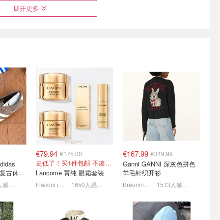
展开更多
大牌墨镜跳
lululemon 今日必买这3件
Gucci 墨镜杀疯了🕶️ 张凌
墨镜€50
👀粉色牛角包€64
赫同款€213 宁宁类似款
€153
！
每日更新！Softstreme卫衣半价
定价优势+5.5折起！
€79.94
€167.99
€175.00
€349.99
史低了！买1件包邮 不凑单！
adidas
Ganni GANNI 深灰色拼色
YO 复古休闲
Lancome 菁纯 眼霜套装
羊毛针织开衫
1922人感兴趣
Flaconi (DE)
1650人感兴趣
Breuninger
1513人感兴趣
oteme运
Prada 墨镜美感来源于松
蕉下防晒专场☀️不防晒就变