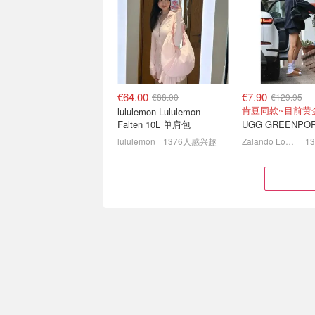
季囤起来！冷帽€112
动鞋€170 Prada
3折起 围巾€162
一律4.8折！
€64.00
€7.90
€88.00
€129.95
肯豆同款~目前黄
lululemon Lululemon
Falten 10L 单肩包
lululemon
1376人感兴趣
Zalando Lounge (DE)
秋冬王炸提前开抢❄️Moose
运动党的羊毛局🏃
Knuckles黑标羽绒服€266
球衣、瑜伽垫、足
了！
低至2折起+叠8折！
全场€6.66！低至
€85.19
€31.99
€151.00
€65.00
元气果汁感的杏桃
Clarins 双萃精华套装