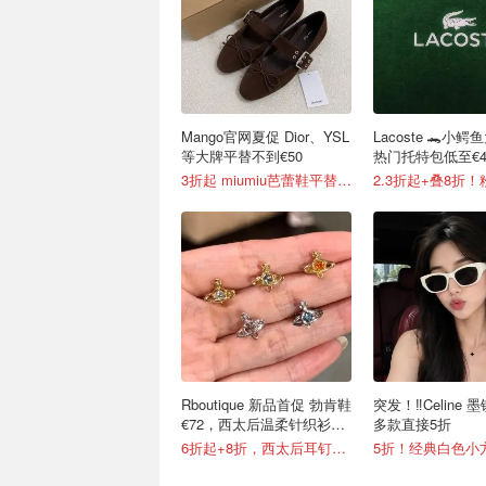
Mango官网夏促 Dior、YSL
Lacoste 🐊小
等大牌平替不到€50
热门托特包低至€48
3折起 miumiu芭蕾鞋平替€35.99
Rboutique 新品首促 勃肯鞋
突发！‼️Celine 
€72，西太后温柔针织衫
多款直接5折
€158
6折起+8折，西太后耳钉€54
5折！经典白色小方