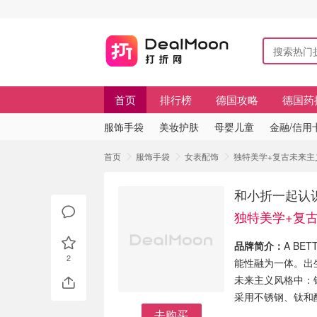
首页
排行榜
德国攻略
德国药
服饰手袋
美妆护肤
母婴儿童
金融/信用
首页
服饰手袋
女表配饰
独特美学+复古未来主义 
和小折一起认识新
独特美学+复
品牌简介：
A BE
2
能性融为一体。出生
未来主义风格中：
采用不锈钢、钛​​
去购买