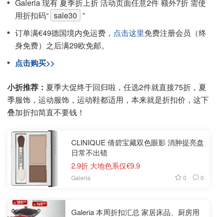
Galeria 现有 夏季折上折 活动页面任意2件 额外7折 需使
用折扣码“
sale30
”
订单满€49德国境内免运费，
点击这里
免费注册会员（终
身免费）之后满29欧免邮。
点击购买>>
小折推荐：
夏季大促终于回归啦，任选2件就直接75折，夏
季服饰，运动服饰，运动鞋都适用，本来就是折扣价，这下
叠加折扣简直不要钱！
CLINIQUE 倩碧宝藏双色眼影 消肿提亮盘
日常不出错
2.9折 大地色系仅€9.9
0
0
Galeria
Galeria 本周折扣汇总 家居床品、厨房用