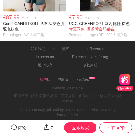
€87.99
€7.90
€269.99
€129.95
Ganni GANNI ISOLI 卫衣 深灰色拼
UGG GREENPORT 室内拖鞋 棕色
驼色粉色
肯豆同款~目前黄金码都在
Breuninger
249人感兴趣
Zalando Lounge (DE)
202人感兴趣
联系我们
黑五
InRewards
Impressum
Datenschutzerklärung
用户协议
版权声明
触屏版
电脑版
下载App
contact@dazhe.de
打开 APP
页面信息由用户分享或品牌、商家提供，由Dealmoon核实后发布折
扣广告
Dealmoon may get paid by brands or deals when user buy
through links
立即购买
评论
7
打开 APP