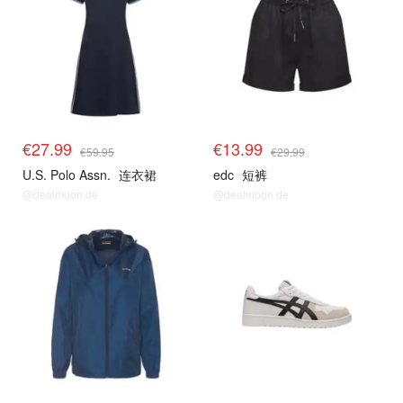
€27.99
€13.99
€59.95
€29.99
U.S. Polo Assn.
连衣裙
edc
短裤
@dealmoon.de
@dealmoon.de