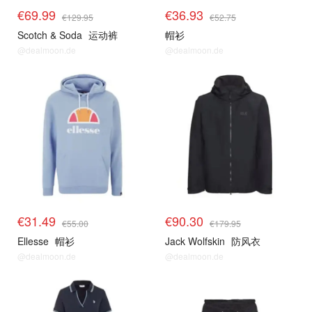
€69.99
€36.93
€129.95
€52.75
Scotch & Soda
运动裤
帽衫
@dealmoon.de
@dealmoon.de
€31.49
€90.30
€55.00
€179.95
Ellesse
帽衫
Jack Wolfskin
防风衣
@dealmoon.de
@dealmoon.de