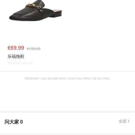
€69.99
€130.00
乐福拖鞋
@dealmoon.de
Dealmoon may be paid when users buy items via our links.
问大家
0
全部