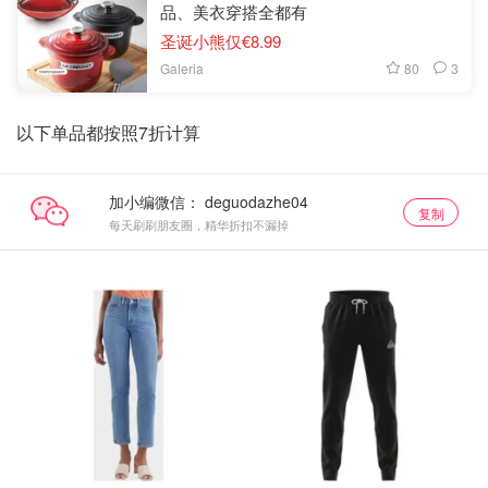
品、美衣穿搭全都有
圣诞小熊仅€8.99
80
3
Galeria
以下单品都按照7折计算
加小编微信：
复制
每天刷刷朋友圈，精华折扣不漏掉