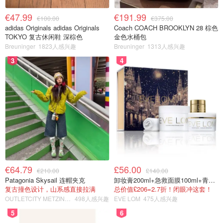
€47.99
€191.99
€100.00
€375.00
adidas Originals adidas Originals
Coach COACH BROOKLYN 28 棕色
TOKYO 复古休闲鞋 深棕色
金色水桶包
Breuninger
1823人感兴趣
Breuninger
1313人感兴趣
3
4
€64.79
£56.00
€210.00
£140.00
Patagonia Skysail 连帽夹克
卸妆膏200ml+急救面膜100ml+青春面霜15ml
复古撞色设计，山系感直接拉满
总价值£206=2.7折！闭眼冲这套！
OUTLETCITY METZINGEN
498人感兴趣
EVE LOM
475人感兴趣
5
6