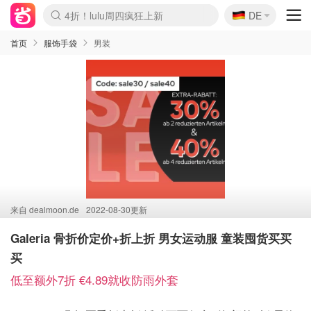
🇩🇪
4折！lulu周四疯狂上新
DE
Boticinal 夏促开抢！
还没结束！&OtherStories大促
Joybuy变相75折 随时失效
速领！Stanley独家85折
疑似霸哥！Camper额外叠85折
Zalando 奥莱闪促！每日更新
Moncler反季囤！5折起+叠9折
Coach Brooklyn仅€192
首页
服饰手袋
男装
来自
dealmoon.de
2022-08-30更新
Galeria 骨折价定价+折上折 男女运动服 童装囤货买买
买
低至额外7折 €4.89就收防雨外套