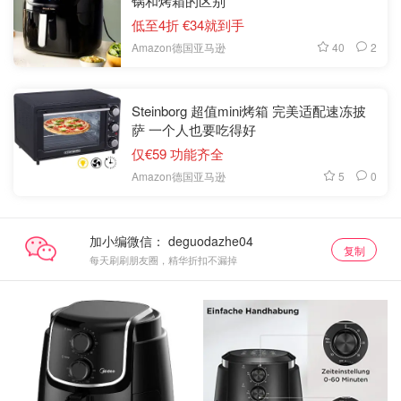
锅和烤箱的区别
低至4折 €34就到手
40
2
Amazon德国亚马逊
Steinborg 超值mini烤箱 完美适配速冻披
萨 一个人也要吃得好
仅€59 功能齐全
5
0
Amazon德国亚马逊
加小编微信：
复制
每天刷刷朋友圈，精华折扣不漏掉
空气炸锅
空气炸锅