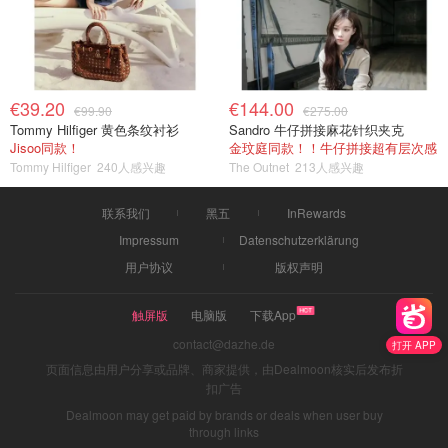
€39.20
€144.00
€99.90
€275.00
Tommy Hilfiger 黄色条纹衬衫
Sandro 牛仔拼接麻花针织夹克
Jisoo同款！
金玟庭同款！！牛仔拼接超有层次感
Tommy Hilfiger
240人感兴趣
The Outnet
213人感兴趣
联系我们
黑五
InRewards
Impressum
Datenschutzerklärung
用户协议
版权声明
触屏版
电脑版
下载App
contact@dazhe.de
打开 APP
页面信息由用户分享或品牌、商家提供，由Dealmoon核实后发布折
扣广告
Dealmoon may get paid by brands or deals when user buy
through links