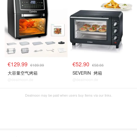
烤箱
烤箱
€129.99
€52.90
€189.99
€58.66
大容量空气烤箱
SEVERIN
烤箱
@dealmoon.de
@dealmoon.de
Dealmoon may be paid when users buy items via our links.