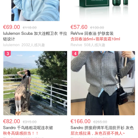
€69.00
€57.60
€118.00
€130.00
lululemon Scuba 加大连帽卫衣 半拉
ReVive 回春油 护肤套装
链设计
含回春油5ml+翡翠面霜10ml
lululemon
2032人感兴趣
Revive
508人感兴趣
3
4
€82.00
€166.00
€315.00
€265.00
Sandro 千鸟格粗花呢连衣裙
Sandro 拼接府绸羊毛混纺开衫 灰色
秋冬高级感担当！！
层次感拉满，灰色百搭不挑人~