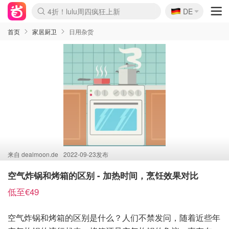
🇩🇪
4折！lulu周四疯狂上新
DE
Boticinal 夏促开抢！
还没结束！&OtherStories大促
Joybuy变相75折 随时失效
速领！Stanley独家85折
疑似霸哥！Camper额外叠85折
Zalando 奥莱闪促！每日更新
Moncler反季囤！5折起+叠9折
Coach Brooklyn仅€192
首页
家居厨卫
日用杂货
来自
dealmoon.de
2022-09-23发布
空气炸锅和烤箱的区别 - 加热时间，烹饪效果对比
低至€49
空气炸锅和烤箱的区别是什么？人们不禁发问，随着近些年