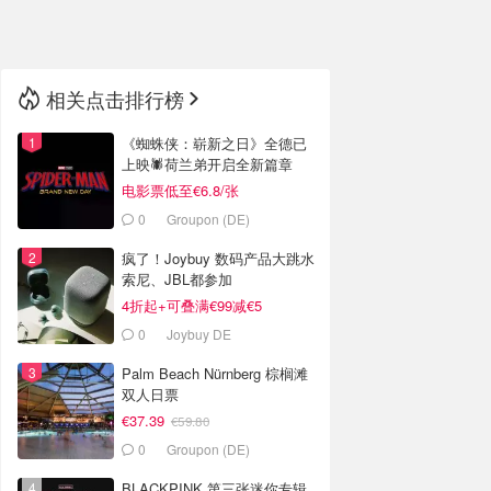
🇳🇿
新西兰
相关点击排行榜
《蜘蛛侠：崭新之日》全德已
上映🕷️荷兰弟开启全新篇章
电影票低至€6.8/张
0
Groupon (DE)
疯了！Joybuy 数码产品大跳水
索尼、JBL都参加
4折起+可叠满€99减€5
0
Joybuy DE
Palm Beach Nürnberg 棕榈滩
双人日票
€37.39
€59.80
0
Groupon (DE)
BLACKPINK 第三张迷你专辑