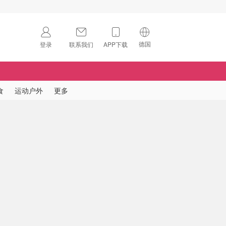
德国
登录
联系我们
APP下载
🇺🇸
美国
🇨🇳
中国
食
运动户外
更多
🇨🇦
加拿大
扫码下载 App
🇬🇧
英国
Download on the
App Store
🇩🇪
德国
Download the
Android App
🇫🇷
法国
🇮🇹
意大利
🇦🇺
澳洲