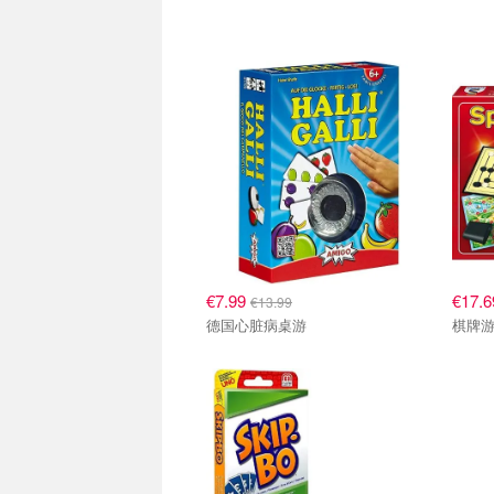
€7.99
€17.
€13.99
德国心脏病桌游
棋牌