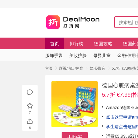
首页
排行榜
德国攻略
德国药
服饰手袋
美妆护肤
母婴儿童
金融/信用
首页
影视/演出/体育
娱乐/影音
5.7折 €7.9
德国心脏病桌
5.7折 €7.99(
Amazon德国
7
点击这里申请am
学生请点击这里申请
5
运费€3.99, 
去购买