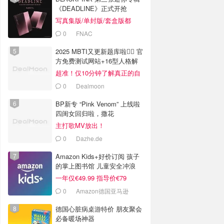
《DEADLINE》正式开抢
写真集版/单封版/套盒版都
有！
0
FNAC
2025 MBTI又更新题库啦✍🏻 官
方免费测试网站+16型人格解
析
超准！仅10分钟了解真正的自
己
0
Dealmoon
BP新专 “Pink Venom” 上线啦
四闺女回归啦，撒花
主打歌MV放出！
0
Dazhe.de
Amazon Kids+好价订阅 孩子
的掌上图书馆 儿童安全冲浪
一年仅€49.99 指导价€79
0
Amazon德国亚马逊
德国心脏病桌游特价 朋友聚会
必备暖场神器