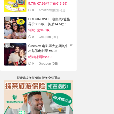
5.7折 €7.99(指导价€13.99)
0
Amazon德国亚马逊
UCI KINOWELT电影票2张指
导价30.2欧，折后14.5欧！
5张折完34.5欧
0
Groupon (DE)
Cineplex 电影票火热团购中 平
均每张电影票 €5.98
5张电影票€29.9
0
Groupon (DE)
探亲访友签证保险 拒签全额退款