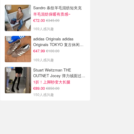
Sandro 条纹羊毛混纺短夹克
羊毛混纺保暖有质感~
€72.00
€345.00
169人感兴趣
adidas Originals adidas
Originals TOKYO 复古休闲鞋
深棕色
€47.99
€100.00
169人感兴趣
Stuart Weitzman THE
OUTNET Jocey 弹力绒面过膝
靴
1折！上脚秒变大长腿
€89.00
€850.00
150人感兴趣