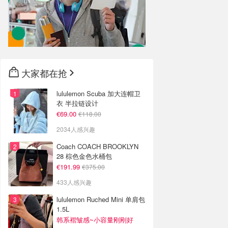
大家都在抢
lululemon Scuba 加大连帽卫
衣 半拉链设计
€69.00
€118.00
2034人感兴趣
Coach COACH BROOKLYN
28 棕色金色水桶包
€191.99
€375.00
433人感兴趣
lululemon Ruched Mini 单肩包
1.5L
韩系褶皱感~小容量刚刚好