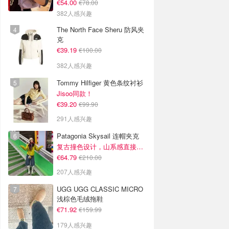
€54.00
€78.00
382人感兴趣
The North Face Sheru 防风夹
克
€39.19
€100.00
382人感兴趣
Tommy Hilfiger 黄色条纹衬衫
Jisoo同款！
€39.20
€99.90
291人感兴趣
Patagonia Skysail 连帽夹克
复古撞色设计，山系感直接拉满
€64.79
€210.00
207人感兴趣
UGG UGG CLASSIC MICRO
浅棕色毛绒拖鞋
€71.92
€159.99
179人感兴趣