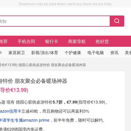
Dealmoon may be paid when users buy items via our links.
推荐
手机合同
银行卡
商家导航
抢好货
卡
家居厨卫
影视/演出/体育
个护健康
电子电脑
资讯
美
9(指导价€13.99) 德国心脏病桌游特价 朋友聚会必备暖场神器
游特价 朋友聚会必备暖场神器
指导价€13.99)
亚马逊 现有 德国心脏病桌游特价
5.7折，€7.99
(指导价€13.99)。
azon信用卡
立减40欧，而且购物还可以再返利3%
学生专属amazon prime
，前半年免费，随时可以解约。
或订单满€29德国境内免运费。