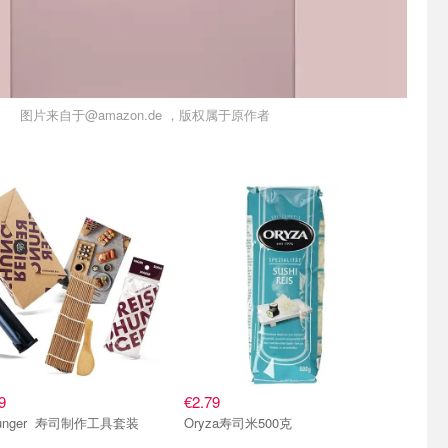
图片来自于@amazon.de ，版权属于原作者
unger
寿司米
9
€2.79
Reishunger 寿司制作工具套装
Oryza寿司米500克