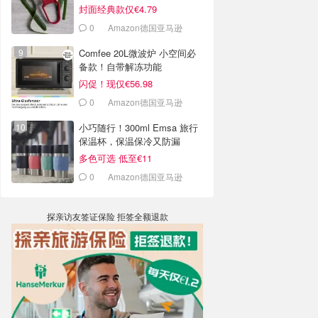
封面经典款仅€4.79
0
Amazon德国亚马逊
Comfee 20L微波炉 小空间必
备款！自带解冻功能
闪促！现仅€56.98
0
Amazon德国亚马逊
小巧随行！300ml Emsa 旅行
保温杯，保温保冷又防漏
多色可选 低至€11
0
Amazon德国亚马逊
探亲访友签证保险 拒签全额退款