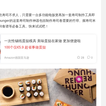
吃寿司不求人，只需要一台多功能电饭煲再加一套寿司制作工具即
shunger的这套寿司制作神器包括制作寿司卷需要的竹帘、握寿司米
和食谱等必备工具。快来试试吧！
一次性锡纸蛋挞模具 美味蛋挞在家做 更加便捷啦
100个仅€5.9 超省事做蛋挞
28
0
Amazon德国亚马逊