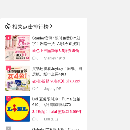
🇳🇿
新西兰
相关点击排行榜
Stanley官网⚡️限时免费DIY刻
字！攻略干货+AI指令直接戳
新色上线🆓独家8.5折劵速领
0
Stanley 1913
买纸还得看Joybuy！厕纸、厨
房纸、纸巾全买4免1
变相5折起 90抽纸巾才€0.22/
包
0
Joybuy DE
Lidl 夏促限时冲！Puma 短袖
€10、飞利浦咖啡机€70
3.4折起！Tefal 煎锅€16.99/件
0
Lidl (DE)
Galeria 突发折上折！Chanel、