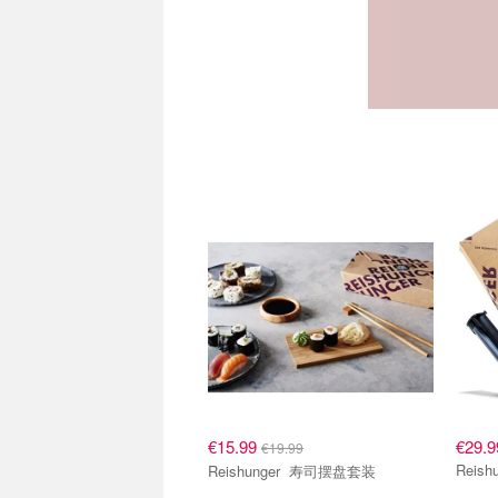
Reishunger
Reish
€15.99
€29.9
€19.99
Reishunger 寿司摆盘套装