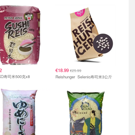
米
寿司米
2
€18.99
€25.99
KO寿司米500克x8
Reishunger Selenio寿司米3公斤
米
寿司米