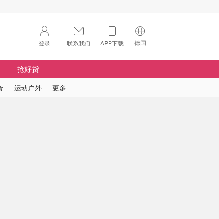
德国
登录
联系我们
APP下载
🇺🇸
美国
航
抢好货
🇨🇳
中国
食
运动户外
更多
🇨🇦
加拿大
扫码下载 App
🇬🇧
英国
Download on the
App Store
🇩🇪
德国
Download the
Android App
🇫🇷
法国
🇮🇹
意大利
🇦🇺
澳洲