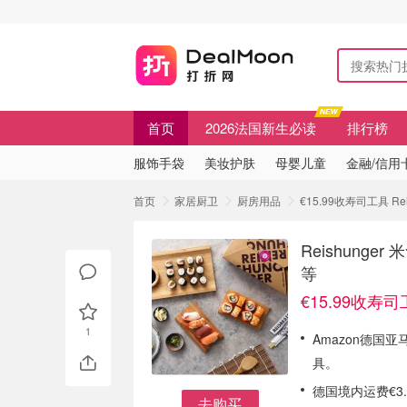
首页
2026法国新生必读
排行榜
服饰手袋
美妆护肤
母婴儿童
金融/信用
首页
家居厨卫
厨房用品
€15.99收寿司工具 
Reishun
等
€15.99收寿
1
Amazon德国亚
具。
德国境内运费€3
去购买