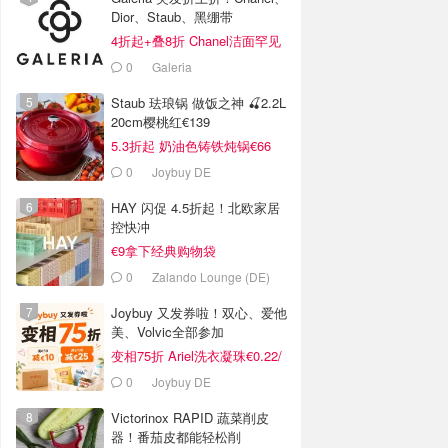
Dior、Staub、黑绷带
4折起+叠8折 Chanel洁面罕见
€43
0
Galeria
Staub 珐琅锅 做饭之神 🍒2.2L
20cm樱桃红€139
5.3折起 奶油色铸铁炖锅€66
0
Joybuy DE
HAY 闪促 4.5折起！北欧家居
控快冲
€9拿下经典购物袋
0
Zalando Lounge (DE)
Joybuy 又发券啦！双心、爱他
美、Volvic全部参加
变相75折 Ariel洗衣凝珠€0.22/
颗
0
Joybuy DE
Victorinox RAPID 蔬菜削皮
器！番茄皮都能轻松削