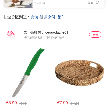
8
2
Galeria
快速分区到达：
女装场
|
男女鞋
|
配件
加小编微信：
复制
每天刷刷朋友圈，精华折扣不漏掉
€5.99
€7.99
€9.95
€11.95