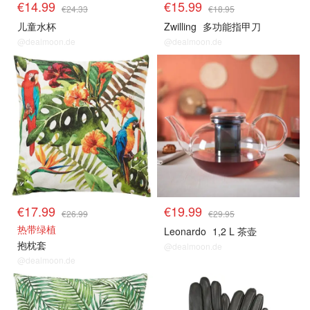
€14.99
€15.99
€24.33
€18.95
儿童水杯
Zwilling
多功能指甲刀
@dealmoon.de
@dealmoon.de
€17.99
€19.99
€26.99
€29.95
热带绿植
Leonardo
1,2 L 茶壶
抱枕套
@dealmoon.de
@dealmoon.de