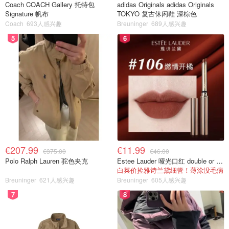
Coach COACH Gallery 托特包
adidas Originals adidas Originals
Signature 帆布
TOKYO 复古休闲鞋 深棕色
Coach
693人感兴趣
Breuninger
689人感兴趣
5
6
€207.99
€11.99
€375.00
€46.00
Polo Ralph Lauren 驼色夹克
Estee Lauder 哑光口红 double or nothing色号
白菜价捡雅诗兰黛细管！薄涂没毛病
Breuninger
621人感兴趣
Breuninger
605人感兴趣
7
8