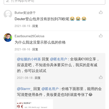
打开App写评论
Butter黄油饼干
Deuter登山包并没有折扣到70欧呢
2021-08-19
· 回复
Eastbourne25Celcius
为什么我这没显示那么低的价格
2021-08-16
· 回复
回复
:
全场满€100立享，
@短腿的小柯基
@匿名用户
应该是吧，不知道你具体要买什么，我买的是有减
的，你可以去试试
2021-08-18
· 回复
回复
:
价格下面那里，能用的会
@Starrrr_
@匿名用户
写清楚使用条件，美妆要是也5折就套夸张了😂