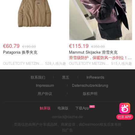
€60.79
€115.19
€190.00
€350.00
Patagonia 换季夹克
Mammut Skijacke 滑雪夹克
滑雪级防护，保暖防风一步到位！仅剩s！
OUTLETCITY METZINGEN
528人感兴趣
OUTLETCITY METZINGEN
515人感兴趣
联系我们
黑五
InRewards
Impressum
Datenschutzerklärung
用户协议
版权声明
触屏版
电脑版
下载App
contact@dazhe.de
打开 APP
页面信息由用户分享或品牌、商家提供，由Dealmoon核实后发布折
扣广告