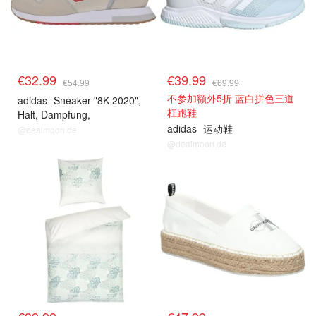
€32.99
€39.99
€54.99
€69.99
不参加额外5折 蓝白拼色三道
adidas
Sneaker "8K 2020",
杠跑鞋
Halt, Dampfung,
Tragekomfort, fur Damen,
adidas
运动鞋
@dealmoon.de
hellbeige, 36 2/3
@dealmoon.de