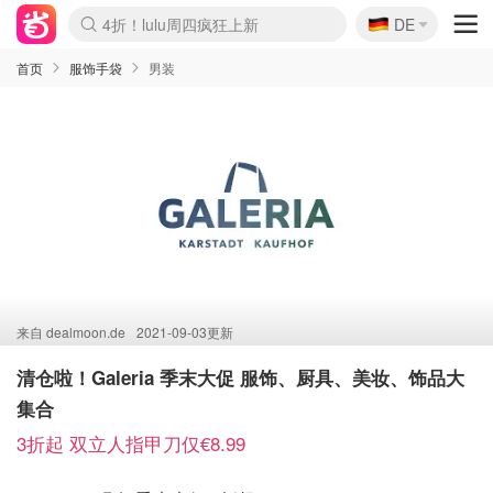
🇩🇪
4折！lulu周四疯狂上新
DE
Boticinal 夏促开抢！
还没结束！&OtherStories大促
Joybuy变相75折 随时失效
速领！Stanley独家85折
疑似霸哥！Camper额外叠85折
Zalando 奥莱闪促！每日更新
Moncler反季囤！5折起+叠9折
Coach Brooklyn仅€192
首页
服饰手袋
男装
来自
dealmoon.de
2021-09-03更新
清仓啦！Galeria 季末大促 服饰、厨具、美妆、饰品大
集合
3折起 双立人指甲刀仅€8.99