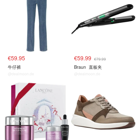
€59.95
€59.99
€79.99
牛仔裤
Braun
直板夹
@dealmoon.de
@dealmoon.de