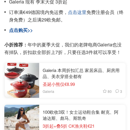
Galeria 现有 季末大促 3折起
订单满€49德国境内免运费，
点击这里
免费注册会员（终
身免费）之后满29欧免邮。
点击购买>>
小折推荐：
年中的夏季大促，我们的老牌电商Galeria也没
有掉队，折扣款全部折上7折，只要任选3件就可以享受！
Galeria 本周折扣汇总 家居床品、厨房用
品、美衣穿搭全都有
圣诞小熊仅€8.99
80
3
Galeria
100欧收3双！女士运动鞋合集 耐克、阿
迪达斯、彪马、斯凯奇
3折起+叠5折 CK渔夫鞋€21