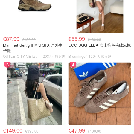
€87.99
€55.99
€180.00
€139.99
Mammut Sertig II Mid GTX 户外中
UGG UGG ELEA 女士棕色毛绒凉拖
帮鞋
OUTLETCITY METZINGEN
2037人感兴趣
Breuninger
1204人感兴趣
3
4
€149.00
€47.99
€395.00
€100.00