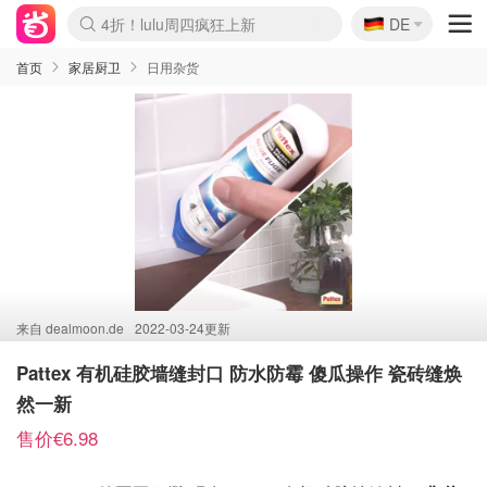
🇩🇪
4折！lulu周四疯狂上新
DE
Boticinal 夏促开抢！
还没结束！&OtherStories大促
Joybuy变相75折 随时失效
速领！Stanley独家85折
疑似霸哥！Camper额外叠85折
Zalando 奥莱闪促！每日更新
Moncler反季囤！5折起+叠9折
Coach Brooklyn仅€192
首页
家居厨卫
日用杂货
来自
dealmoon.de
2022-03-24更新
Pattex 有机硅胶墙缝封口 防水防霉 傻瓜操作 瓷砖缝焕
然一新
售价€6.98