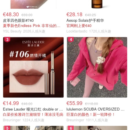
€48.30
€28.18
€69.00
€40.25
皮革四色眼影#740
Aesop Solais护手精华
夏季新色Endless Pink 非常仙的亮片盘！
官网刚上要€40
YSL Beauty
2026人感兴趣
Lookfantastic
1720人感兴趣
3
4
€14.99
€55.99
€46.00
€118.00
Estee Lauder 哑光口红 double or nothing色号
lululemon SCUBA OVERSIZED 半拉链卫衣 紫红色
白菜价捡雅诗兰黛细管！薄涂没毛病
巨显白的颜色！新一轮降价！
Breuninger
1224人感兴趣
Breuninger
1011人感兴趣
5
6