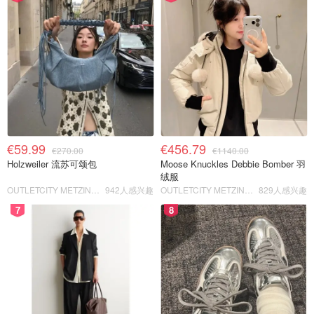
€59.99
€456.79
€270.00
€1140.00
Holzweiler 流苏可颂包
Moose Knuckles Debbie Bomber 羽
绒服
OUTLETCITY METZINGEN
942人感兴趣
OUTLETCITY METZINGEN
829人感兴趣
7
8