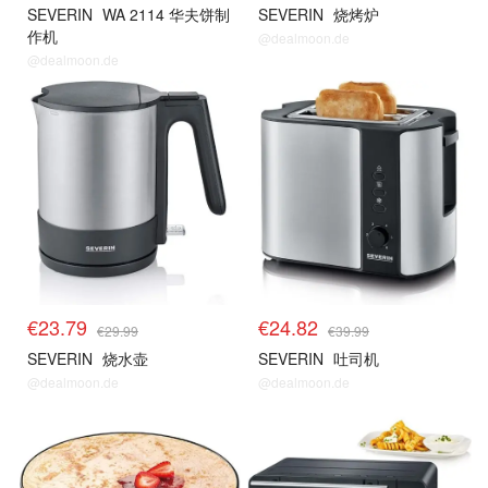
SEVERIN
WA 2114 华夫饼制
SEVERIN
烧烤炉
作机
@dealmoon.de
@dealmoon.de
€23.79
€24.82
€29.99
€39.99
SEVERIN
烧水壶
SEVERIN
吐司机
@dealmoon.de
@dealmoon.de