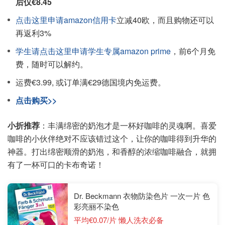
后仅€8.45
点击这里申请amazon信用卡
立减40欧，而且购物还可以
再返利3%
学生请点击这里申请学生专属amazon prime
，前6个月免
费，随时可以解约。
运费€3.99, 或订单满€29德国境内免运费。
点击购买>>
小折推荐
：丰满绵密的奶泡才是一杯好咖啡的灵魂啊。喜爱
咖啡的小伙伴绝对不应该错过这个，让你的咖啡得到升华的
神器。打出绵密顺滑的奶泡，和香醇的浓缩咖啡融合，就拥
有了一杯可口的卡布奇诺！
Dr. Beckmann 衣物防染色片 一次一片 色
彩亮丽不染色
平均€0.07/片 懒人洗衣必备