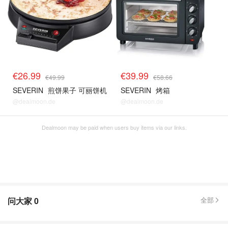
€26.99
€39.99
€49.99
€58.66
SEVERIN
煎饼果子 可丽饼机
SEVERIN
烤箱
@dealmoon.de
@dealmoon.de
Dealmoon may be paid when users buy items via our links.
问大家
0
全部