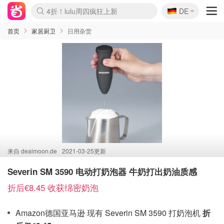
🇩🇪
4折！lulu周四疯狂上新
DE
Boticinal 夏促开抢！
还没结束！&OtherStories大促
Joybuy变相75折 随时失效
速领！Stanley独家85折
疑似霸哥！Camper额外叠85折
Zalando 奥莱闪促！每日更新
Moncler反季囤！5折起+叠9折
Coach Brooklyn仅€192
首页
家居厨卫
日用杂货
来自
dealmoon.de
2021-03-25更新
Severin SM 3590 电动打奶泡器 牛奶打出奶油质感
折后€8.45 收获绵密奶泡
Amazon德国亚马逊 现有 Severin SM 3590 打奶泡机
折