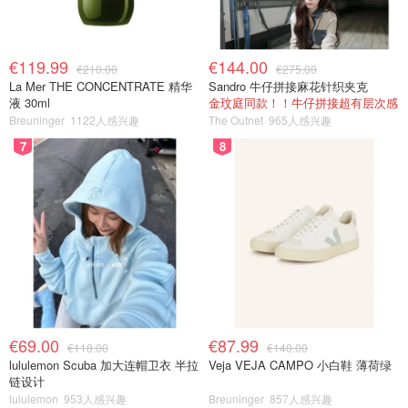
€119.99
€144.00
€210.00
€275.00
La Mer THE CONCENTRATE 精华
Sandro 牛仔拼接麻花针织夹克
液 30ml
金玟庭同款！！牛仔拼接超有层次感
Breuninger
1122人感兴趣
The Outnet
965人感兴趣
7
8
€69.00
€87.99
€118.00
€140.00
lululemon Scuba 加大连帽卫衣 半拉
Veja VEJA CAMPO 小白鞋 薄荷绿
链设计
lululemon
953人感兴趣
Breuninger
857人感兴趣