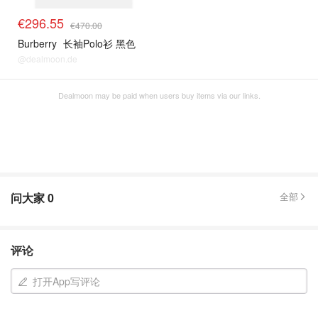
€296.55
€470.00
Burberry
长袖Polo衫 黑色
@dealmoon.de
Dealmoon may be paid when users buy items via our links.
问大家
0
全部
评论
打开App写评论