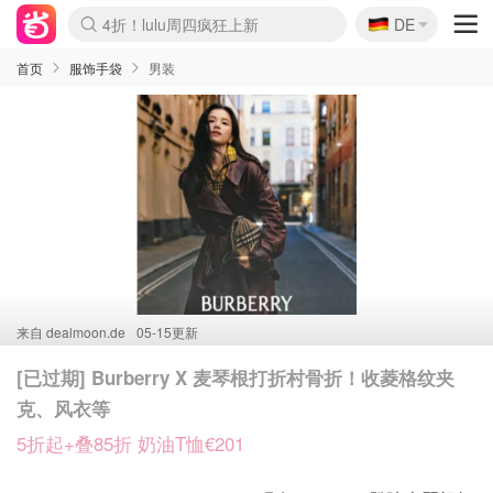
🇩🇪
4折！lulu周四疯狂上新
DE
Boticinal 夏促开抢！
还没结束！&OtherStories大促
Joybuy变相75折 随时失效
速领！Stanley独家85折
疑似霸哥！Camper额外叠85折
Zalando 奥莱闪促！每日更新
Moncler反季囤！5折起+叠9折
Coach Brooklyn仅€192
首页
服饰手袋
男装
来自
dealmoon.de
05-15更新
[已过期] Burberry X 麦琴根打折村骨折！收菱格纹夹
克、风衣等
5折起+叠85折 奶油T恤€201