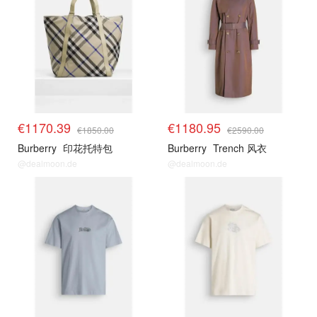
€1170.39
€1180.95
€1850.00
€2590.00
Burberry
印花托特包
Burberry
Trench 风衣
@dealmoon.de
@dealmoon.de