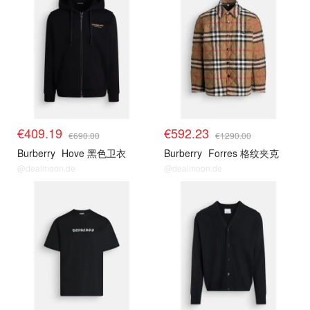
€409.19
€592.23
€690.00
€1290.00
Burberry
Hove 黑色卫衣
Burberry
Forres 格纹夹克
@dealmoon.de
@dealmoon.de