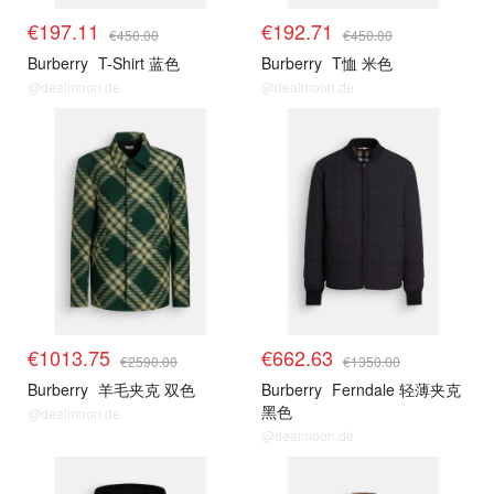
€197.11
€192.71
€450.00
€450.00
Burberry
T-Shirt 蓝色
Burberry
T恤 米色
@dealmoon.de
@dealmoon.de
€1013.75
€662.63
€2590.00
€1350.00
Burberry
羊毛夹克 双色
Burberry
Ferndale 轻薄夹克
黑色
@dealmoon.de
@dealmoon.de