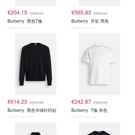
€204.15
€565.83
€450.00
€990.00
Burberry
黑色T恤
Burberry
开衫 黑色
@dealmoon.de
@dealmoon.de
€614.23
€242.87
€970.00
€450.00
Burberry
黑色羊绒针织衫
Burberry
T恤 米色
@dealmoon.de
@dealmoon.de