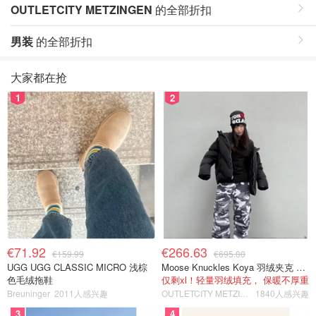
OUTLETCITY METZINGEN
的全部折扣
男装
的全部折扣
大家都在抢
1
2
€71.92
€266.63
€159.99
€695.00
UGG UGG CLASSIC MICRO 浅棕
Moose Knuckles Koya 羽绒夹克 黑色
色毛绒拖鞋
仅剩xl！轻量羽绒填充， 保暖不厚重
Breuninger
2011人感兴趣
OUTLETCITY METZINGEN
1840人感兴趣
3
4