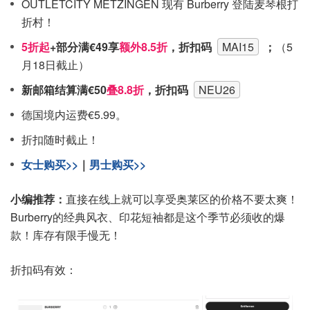
OUTLETCITY METZINGEN 现有 Burberry 登陆麦琴根打
折村！
5折起
+部分满€49享
额外8.5折
，折扣码
MAI15
；
（5
月18日截止）
新邮箱结算满€50
叠8.8折
，折扣码
NEU26
德国境内运费€5.99。
折扣随时截止！
女士购买>>
｜
男士购买>>
小编推荐：
直接在线上就可以享受奥莱区的价格不要太爽！
Burberry的经典风衣、印花短袖都是这个季节必须收的爆
款！库存有限手慢无！
折扣码有效：