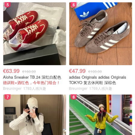
5
6
€63.99
€47.99
€160.00
€100.00
Aloha Sneaker TB.24 深红白配色
adidas Originals adidas Originals
德训鞋+酒红色，今年热门组合！
TOKYO 复古休闲鞋 深棕色
Breuninger
1793人感兴趣
Breuninger
1769人感兴趣
7
8