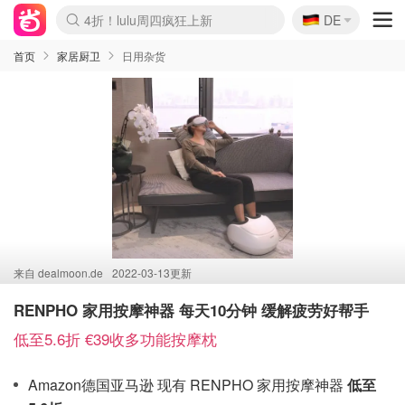
🇩🇪
4折！lulu周四疯狂上新
DE
Boticinal 夏促开抢！
还没结束！&OtherStories大促
Joybuy变相75折 随时失效
速领！Stanley独家85折
疑似霸哥！Camper额外叠85折
Zalando 奥莱闪促！每日更新
Moncler反季囤！5折起+叠9折
Coach Brooklyn仅€192
首页
家居厨卫
日用杂货
来自
dealmoon.de
2022-03-13更新
RENPHO 家用按摩神器 每天10分钟 缓解疲劳好帮手
低至5.6折 €39收多功能按摩枕
Amazon德国亚马逊 现有 RENPHO 家用按摩神器
低至