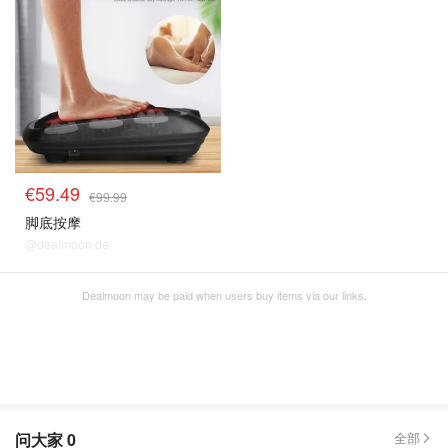
€59.49
€99.99
脚底按摩
@dealmoon.de
Dealmoon may be paid when users buy items via our links.
问大家
0
全部