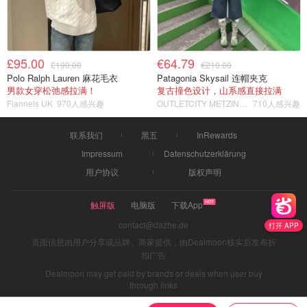
£95.00
€64.79
£190.00
€210.00
Polo Ralph Lauren 麻花毛衣
Patagonia Skysail 连帽夹克
男款女穿松弛感拉满！
复古撞色设计，山系感直接拉满
Flannels UK
970人感兴趣
OUTLETCITY METZINGEN
710人感兴趣
联系我们
黑五
InRewards
Impressum
Datenschutzerklärung
用户协议
版权声明
触屏版
电脑版
下载App
contact@dazhe.de
打开 APP
页面信息由用户分享或品牌、商家提供，由Dealmoon核实后发布折
扣广告
Dealmoon may get paid by brands or deals when user buy
through links