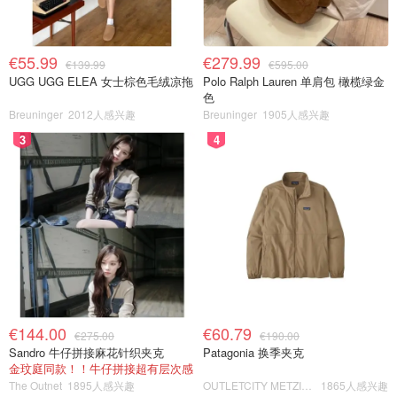
€55.99
€279.99
€139.99
€595.00
UGG UGG ELEA 女士棕色毛绒凉拖
Polo Ralph Lauren 单肩包 橄榄绿金
色
Breuninger
2012人感兴趣
Breuninger
1905人感兴趣
3
4
€144.00
€60.79
€275.00
€190.00
Sandro 牛仔拼接麻花针织夹克
Patagonia 换季夹克
金玟庭同款！！牛仔拼接超有层次感
The Outnet
1895人感兴趣
OUTLETCITY METZINGEN
1865人感兴趣