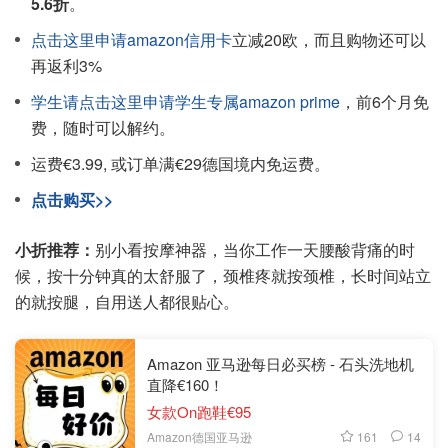
5.6折
。
点击这里申请amazon信用卡
立减20欧，而且购物还可以
再返利3%
学生请点击这里申请学生专属amazon prime
，前6个月免
费，随时可以解约。
运费€3.99, 或订单满€29德国境内免运费。
点击购买>>
小折推荐：
别小看按摩神器，当你工作一天腰酸背痛的时
候，按十分钟真的太舒服了，颈椎疼就按颈椎，长时间站立
的就按腿，自用送人都很贴心。
Amazon 亚马逊每日必买榜 - 石头洗地机
直降€160！
女款On跑鞋€95
161
14
Amazon德国亚马逊