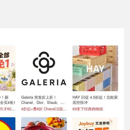
y！厕
Galeria 突发折上折！
HAY 闪促 4.5折起！北欧家
全买4免1
Chanel、Dior、Staub、黑
居控快冲
绷带
变相5折起 90抽纸巾才€0.22/包
4折起+叠8折 Chanel洁面罕见€43
€9拿下经典购物袋