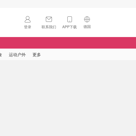
德国
登录
联系我们
APP下载
🇺🇸
美国
🇨🇳
中国
食
运动户外
更多
🇨🇦
加拿大
扫码下载 App
🇬🇧
英国
Download on the
App Store
🇩🇪
德国
Download the
Android App
🇫🇷
法国
🇮🇹
意大利
🇦🇺
澳洲