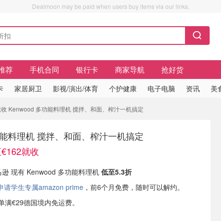
Dealmoon may be paid when users buy items via our links.
推荐
手机合同
银行卡
商家导航
抢好货
卡
家居厨卫
影视/演出/体育
个护健康
电子电脑
资讯
美
2就收 Kenwood 多功能料理机 搅拌、和面、榨汁一机搞定
 多功能料理机 搅拌、和面、榨汁一机搞定
至€162就收
马逊 现有 Kenwood 多功能料理机
低至5.3折
学生专属amazon prime
，前6个月免费，随时可以解约。
或订单满€29德国境内免运费。