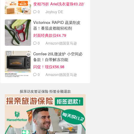
变相75折 Ariel洗衣凝珠€0.22/
颗
0
Joybuy DE
Victorinox RAPID 蔬菜削皮
器！番茄皮都能轻松削
封面经典款仅€4.79
0
Amazon德国亚马逊
Comfee 20L微波炉 小空间必
备款！自带解冻功能
闪促！现仅€56.98
0
Amazon德国亚马逊
探亲访友签证保险 拒签全额退款