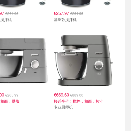
.97
€257.97
€264.95
€264.95
款搅拌机
基础款搅拌机
.00
€669.60
€265.99
€889.00
，和面，烘焙
接近半价！搅拌，和面，榨汁
机
专业厨师机