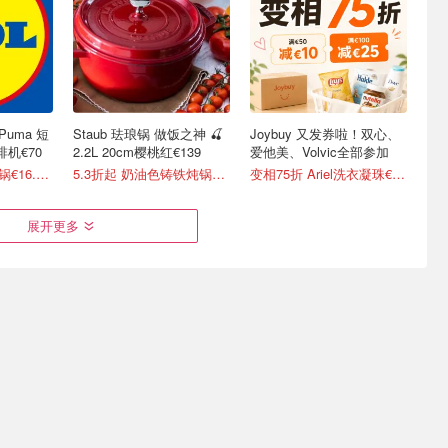
Puma 短
Staub 珐琅锅 做饭之神 🍒
Joybuy 又发券啦！双心、
啡机€70
2.2L 20cm樱桃红€139
爱他美、Volvic全部参加
3.4折起！Tefal 煎锅€16.99/件
5.3折起 奶油色铸铁炖锅€66
变相75折 Ariel洗衣凝珠€0.22/颗
展开更多
Emsa 旅
Joybuy 锅具合集🍳爱心珐
Lidl 清仓本周大爆发！T恤
冷又防漏
琅锅€15.99 各位大厨有救
€2/件、Bosch咖啡机€24
了
无涂层铁锅仅€9！
2折起！四季被只要€14.99