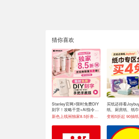
猜你喜欢
Stanley官网⚡️限时免费DIY
买纸还得看Joybu
刻字！攻略干货+AI指令直
纸、厨房纸、纸巾
接戳
新色上线🆓独家8.5折劵速领