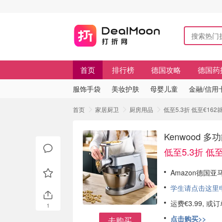
首页
排行榜
德国攻略
德国药
服饰手袋
美妆护肤
母婴儿童
金融/信用
首页
家居厨卫
厨房用品
低至5.3折 低至€16
Kenwood
低至5.3折 低
Amazon德国亚
学生请点击这里申请
运费€3.99, 
1
点击购买>>
去购买