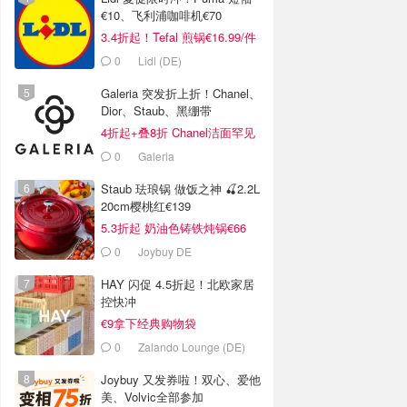
€10、飞利浦咖啡机€70
3.4折起！Tefal 煎锅€16.99/件
0
Lidl (DE)
Galeria 突发折上折！Chanel、
Dior、Staub、黑绷带
4折起+叠8折 Chanel洁面罕见
€43
0
Galeria
Staub 珐琅锅 做饭之神 🍒2.2L
20cm樱桃红€139
5.3折起 奶油色铸铁炖锅€66
0
Joybuy DE
HAY 闪促 4.5折起！北欧家居
控快冲
€9拿下经典购物袋
0
Zalando Lounge (DE)
Joybuy 又发券啦！双心、爱他
美、Volvic全部参加