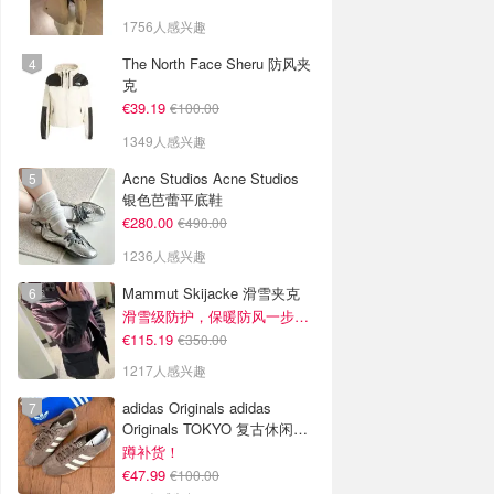
1756人感兴趣
The North Face Sheru 防风夹
克
€39.19
€100.00
1349人感兴趣
Acne Studios Acne Studios
银色芭蕾平底鞋
€280.00
€490.00
1236人感兴趣
Mammut Skijacke 滑雪夹克
滑雪级防护，保暖防风一步到位！仅剩s！
€115.19
€350.00
1217人感兴趣
adidas Originals adidas
Originals TOKYO 复古休闲鞋
深棕色
蹲补货！
€47.99
€100.00