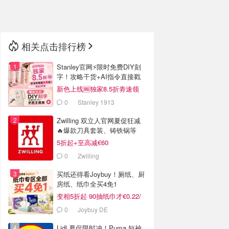
🇳🇿
新西兰
相关点击排行榜
Stanley官网⚡️限时免费DIY刻
字！攻略干货+AI指令直接戳
新色上线🆓独家8.5折劵速领
0
Stanley 1913
Zwilling 双立人官网夏促狂减
🔥爆款刀具套装、铸铁锅等
5折起+至高减€60
0
Zwilling
买纸还得看Joybuy！厕纸、厨
房纸、纸巾全买4免1
变相5折起 90抽纸巾才€0.22/
包
0
Joybuy DE
Lidl 夏促限时冲！Puma 短袖