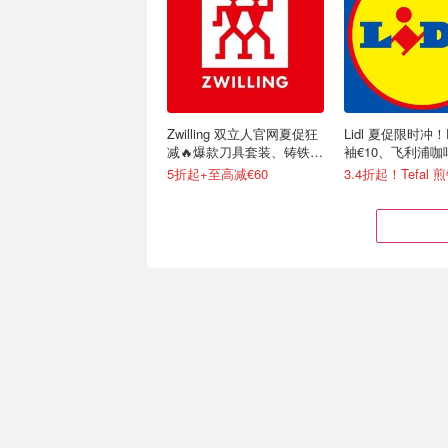
Zwilling 双立人官网夏促狂
Lidl 夏促限时冲！
减🔥爆款刀具套装、铸铁锅
袖€10、飞利浦咖
等
5折起+至高减€60
Victorinox RAPID 蔬菜削
小巧随行！300ml 
皮器！番茄皮都能轻松削
行保温杯，保温保
封面经典款仅€4.79
多色可选 低至€11