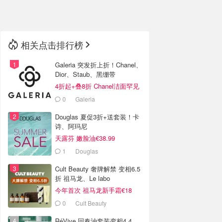
🇳🇿
新西兰
相关点击排行榜
Galeria 突发折上折！Chanel、
Dior、Staub、黑绷带
4折起+叠8折 Chanel洁面罕见
€43
0
Galeria
Douglas 夏促3折+送套装！卡
诗、阿玛尼
天露芬 嫩脸油€38.99
1
Douglas
Cult Beauty 奢牌解禁 变相6.5
折 祖马龙、Le labo
今年首次 祖马龙新手霜€18
0
Cult Beauty
RéVive 回春油套装变相4.4