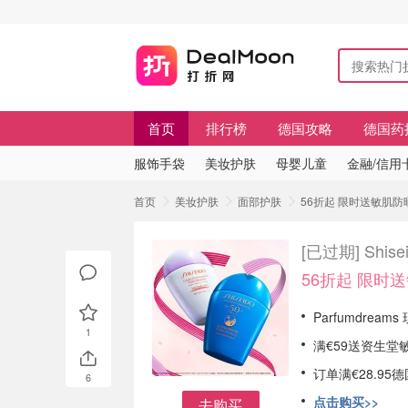
首页
排行榜
德国攻略
德国药
服饰手袋
美妆护肤
母婴儿童
金融/信用
首页
美妆护肤
面部护肤
56折起 限时送敏肌防晒
[已过期]
Shi
56折起 限时
Parfumdream
1
满€59送资生堂
订单满€28.9
6
点击购买>>
去购买