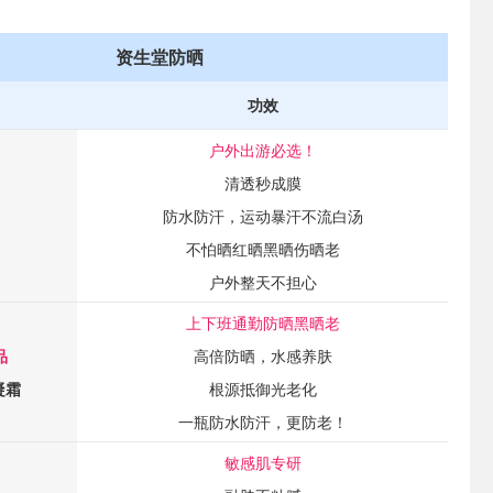
资生堂防晒
功效
户外出游必选！
清透秒成膜
防水防汗，运动暴汗不流白汤
不怕晒红晒黑晒伤晒老
户外整天不担心
上下班通勤防晒黑晒老
品
高倍防晒，水感养肤
凝霜
根源抵御光老化
一瓶防水防汗，更防老！
敏感肌专研