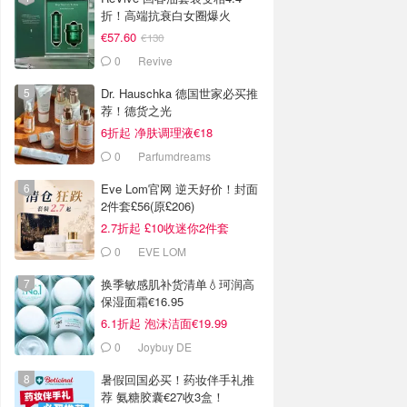
折！高端抗衰白女圈爆火
€57.60
€130
0
Revive
Dr. Hauschka 德国世家必买推
荐！德货之光
6折起 净肤调理液€18
0
Parfumdreams
Eve Lom官网 逆天好价！封面
2件套£56(原£206)
2.7折起 £10收迷你2件套
0
EVE LOM
换季敏感肌补货清单💧珂润高
保湿面霜€16.95
6.1折起 泡沫洁面€19.99
0
Joybuy DE
暑假回国必买！药妆伴手礼推
荐 氨糖胶囊€27收3盒！