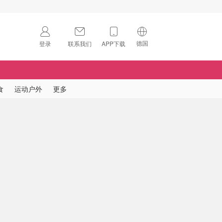
德国
登录
联系我们
APP下载
🇺🇸
美国
🇨🇳
中国
食
运动户外
更多
🇨🇦
加拿大
扫码下载 App
🇬🇧
英国
Download on the
App Store
🇩🇪
德国
Download the
Android App
🇫🇷
法国
🇮🇹
意大利
🇦🇺
澳洲