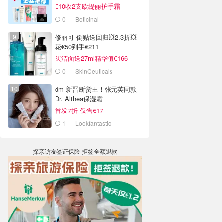
€10收2支欧缇丽护手霜
0
Boticinal
修丽可 倒贴送回归💥2.3折💥
花€50到手€211
买洁面送27ml精华值€166
0
SkinCeuticals
dm 新晋断货王！张元英同款
Dr. Althea保湿霜
首发7折 仅售€17
1
Lookfantastic
探亲访友签证保险 拒签全额退款