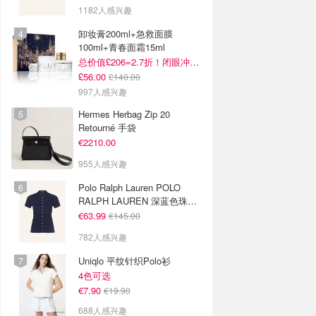
1182人感兴趣
卸妆膏200ml+急救面膜
100ml+青春面霜15ml
总价值£206=2.7折！闭眼冲这套！
£56.00
£140.00
997人感兴趣
Hermes Herbag Zip 20
Retourné 手袋
€2210.00
955人感兴趣
Polo Ralph Lauren POLO
RALPH LAUREN 深蓝色珠地
布 Polo衫
€63.99
€145.00
782人感兴趣
Uniqlo 平纹针织Polo衫
4色可选
€7.90
€19.90
688人感兴趣