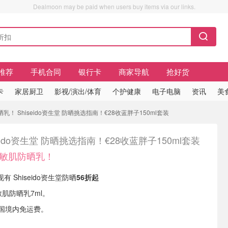
Dealmoon may be paid when users buy items via our links.
推荐
手机合同
银行卡
商家导航
抢好货
卡
家居厨卫
影视/演出/体育
个护健康
电子电脑
资讯
美
乳！ Shiseido资生堂 防晒挑选指南！€28收蓝胖子150ml套装
seido资生堂 防晒挑选指南！€28收蓝胖子150ml套装
送敏肌防晒乳！
s 现有 Shiseido资生堂防晒
56折起
敏肌防晒乳7ml。
5德国境内免运费。