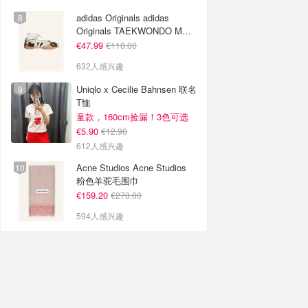
adidas Originals adidas
Originals TAEKWONDO MEI
芭蕾鞋 棕色米色
€47.99
€110.00
632人感兴趣
Uniqlo x Cecilie Bahnsen 联名
T恤
童款，160cm捡漏！3色可选
€5.90
€12.90
612人感兴趣
Acne Studios Acne Studios
粉色羊驼毛围巾
€159.20
€270.00
594人感兴趣