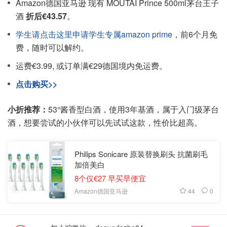
Amazon德国亚马逊 现有 MOUTAI Prince 500ml茅台王子
酒
折后€43.57
。
学生请点击这里申请学生专属amazon prime
，前6个月免
费，随时可以解约。
运费€3.99, 或订单满€29德国境内免运费。
点击购买>>
小折推荐：
53°酱香型白酒，使用3年基酒，属于入门级茅台
酒，想要尝试的小伙伴可以先试试这款，性价比超高。
Philips Sonicare 原装替换刷头 抗菌刷毛
加倍美白
8个仅€27 早买早便宜
44
0
Amazon德国亚马逊