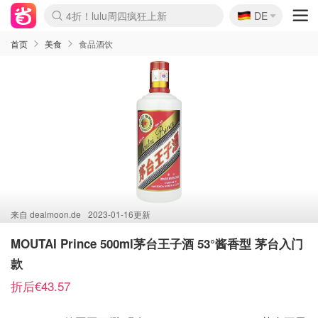
🇩🇪
4折！lulu周四疯狂上新
DE
Boticinal 夏促开抢！
还没结束！&OtherStories大促
Joybuy变相75折 随时失效
速领！Stanley独家85折
疑似霸哥！Camper额外叠85折
Zalando 奥莱闪促！每日更新
Moncler反季囤！5折起+叠9折
Coach Brooklyn仅€192
首页
美食
食品酒饮
来自
dealmoon.de
2023-01-16更新
MOUTAI Prince 500ml茅台王子酒 53°酱香型 茅台入门
款
折后€43.57