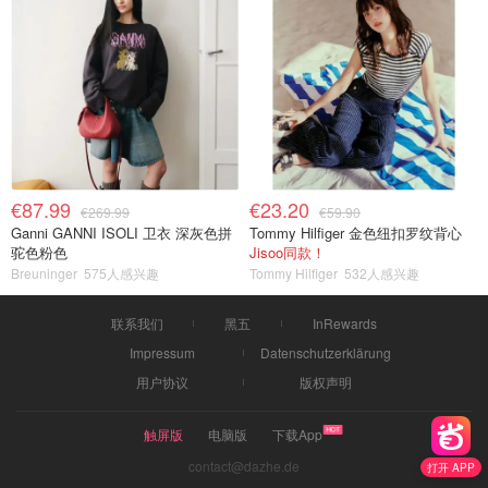
€87.99
€23.20
€269.99
€59.90
Ganni GANNI ISOLI 卫衣 深灰色拼
Tommy Hilfiger 金色纽扣罗纹背心
驼色粉色
Jisoo同款！
Breuninger
575人感兴趣
Tommy Hilfiger
532人感兴趣
联系我们
黑五
InRewards
Impressum
Datenschutzerklärung
用户协议
版权声明
触屏版
电脑版
下载App
contact@dazhe.de
打开 APP