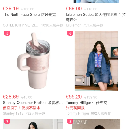
€39.19
€69.00
€100.00
€118.00
The North Face Sheru 防风夹克
lululemon Scuba 加大连帽卫衣 半拉
链设计
OUTLETCITY METZINGEN
1036人感兴趣
lululemon
751人感兴趣
5
6
€28.69
€55.20
€45.00
€139.90
Stanley Quencher ProTour 吸管杯 0.59L
Tommy Hilfiger 牛仔夹克
便宜疯了！便携不漏水
张元英同款
Stanley 1913
732人感兴趣
Tommy Hilfiger
692人感兴趣
7
8