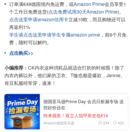
订单满€49德国境内免运费，或
Amazon Prime
会员享受1
个工作日免费送货(
点击免费试用30天Amazon Prime
)。
点击这里申请amazon信用卡
立减10欧，而且购物还可以
再返利1%
学生请点击这里申请学生专属amazon prime
，前6个月免
费，随时可以解约。
点击购买>>
小编推荐：
CK内衣这种消耗品就适合打折的时候囤！除了
内衣内裤以外，他们家的卫衣、T恤也都是爆款，Jennie、
肯豆私服经常穿，速来！
德国亚马逊Prime Day 会员日捡漏专场 这
些好价还在
快来领奖！双立人指甲剪史低€14
234
422
Amazon德国亚马逊