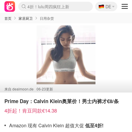
🇩🇪
4折！lulu周四疯狂上新
DE
Boticinal 夏促开抢！
还没结束！&OtherStories大促
Joybuy变相75折 随时失效
速领！Stanley独家85折
疑似霸哥！Camper额外叠85折
Zalando 奥莱闪促！每日更新
Moncler反季囤！5折起+叠9折
Coach Brooklyn仅€192
首页
家居厨卫
日用杂货
来自
dealmoon.de
06-23更新
Prime Day：Calvin Klein奥莱价！男士内裤才€8/条
4折起！肯豆同款€14.38
Amazon 现有 Calvin Klein 超值大促
低至4折!