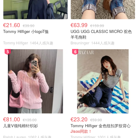
€21.60
€63.99
€39.90
€159.99
Tommy Hilfiger 小logoT恤
UGG UGG CLASSIC MICRO 驼色
羊毛拖鞋
Tommy Hilfiger
1464人感兴趣
Breuninger
1444人感兴趣
5
6
€81.00
€23.20
€135.00
€59.90
儿童V领纯棉针织衫
Tommy Hilfiger 金色纽扣罗纹背心
Jisoo同款！
Ralph Lauren
1062人感兴趣
Tommy Hilfiger
1001人感兴趣