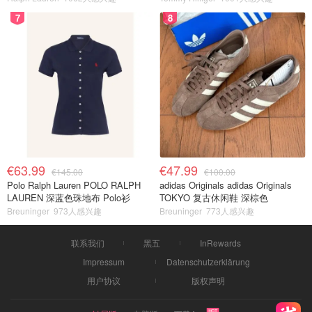
7
8
€63.99
€47.99
€145.00
€100.00
Polo Ralph Lauren POLO RALPH
adidas Originals adidas Originals
LAUREN 深蓝色珠地布 Polo衫
TOKYO 复古休闲鞋 深棕色
Breuninger
973人感兴趣
Breuninger
773人感兴趣
联系我们
黑五
InRewards
Impressum
Datenschutzerklärung
用户协议
版权声明