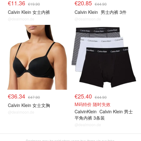
€11.36
€20.85
€19.90
€44.90
Calvin Klein 女士内裤
Calvin Klein
男士内裤 3件
@dealmoon.de
@dealmoon.de
€36.34
€25.40
€47.90
€44.90
M码特价 随时失效
Calvin Klein 女士文胸
CalvinKlein
Calvin Klein 男士
@dealmoon.de
平角内裤 3条装
@dealmoon.de
Dealmoon may be paid when users buy items via our links.