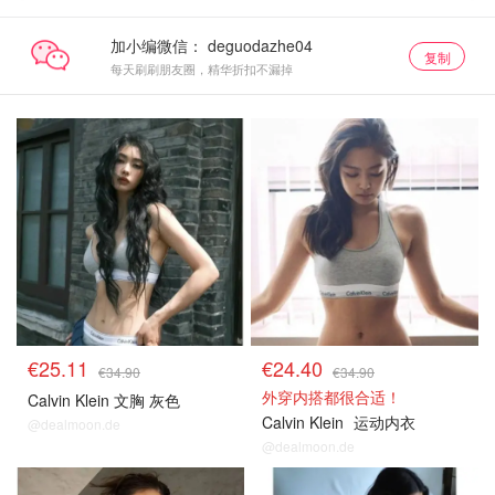
加小编微信：
复制
每天刷刷朋友圈，精华折扣不漏掉
€25.11
€24.40
€34.90
€34.90
外穿内搭都很合适！
Calvin Klein 文胸 灰色
Calvin Klein
运动内衣
@dealmoon.de
@dealmoon.de