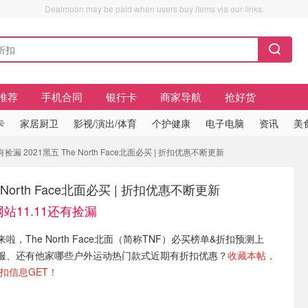
Dealmoon may be paid when users buy items via our links.
推荐
手机合同
银行卡
商家导航
抢好货
卡
家居厨卫
影视/演出/体育
个护健康
电子电脑
资讯
美
捡漏 2021黑五 The North Face北面必买 | 折扣优惠不断更新
e North Face北面必买 | 折扣优惠不断更新
站11.11还有捡漏
，The North Face北面（简称TNF）必买榜单&折扣预测上
服、还有他家哪些户外运动热门款式近期有折扣优惠？
收藏本帖，
折扣信息GET！