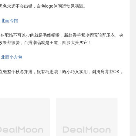
黑色永远不会出错，白色logo休闲运动风满满。
ace 北面冷帽
Face 秋冬配饰不可以少的就是毛线帽啦，新款香芋紫冷帽无论配卫衣、夹
效果都很赞，百搭潮品就是王道，圆脸大头买它！
ace 北面小方包
来点缀整个秋冬穿搭，很有巧思哦！既小巧又实用，斜挎肩背都OK，