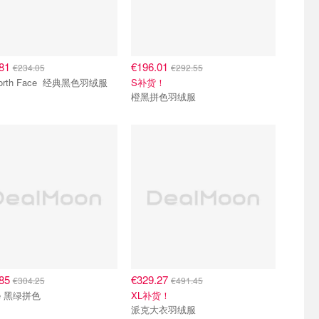
.81
€196.01
€234.05
€292.55
The North Face 经典黑色羽绒服
S补货！
橙黑拼色羽绒服
.85
€329.27
€304.25
€491.45
se 黑绿拼色
XL补货！
派克大衣羽绒服