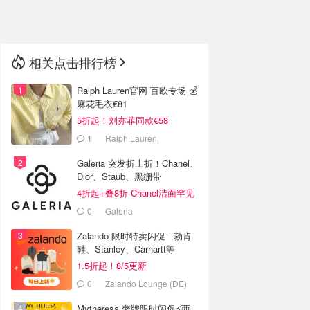
🇳🇿
新西兰
相关点击排行榜
Ralph Lauren官网 百欧专场 💰
麻花毛衣€81
5折起！刘亦菲同款€58
1
Ralph Lauren
Galeria 突发折上折！Chanel、
Dior、Staub、黑绷带
4折起+叠8折 Chanel洁面罕见
€43
0
Galeria
Zalando 限时特卖闪促 - 勃肯
鞋、Stanley、Carhartt等
1.5折起！8/5更新
0
Zalando Lounge (DE)
Mytheresa 奢牌限时闪促⚡️西