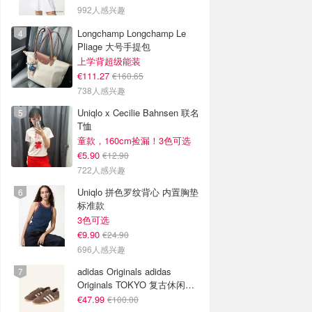
992人感兴趣
Longchamp Longchamp Le
Pliage 大号手提包
上学背超级能装
€111.27
€160.65
738人感兴趣
Uniqlo x Cecilie Bahnsen 联名
T恤
童款，160cm捡漏！3色可选
€5.90
€12.90
722人感兴趣
Uniqlo 拼色罗纹背心 内置胸垫
标准款
3色可选
€9.90
€24.90
696人感兴趣
adidas Originals adidas
Originals TOKYO 复古休闲鞋
深棕色
€47.99
€100.00