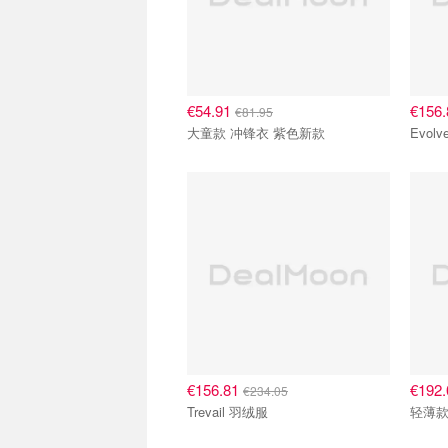
€54.91
€156
€81.95
大童款 冲锋衣 紫色新款
Evol
€156.81
€192
€234.05
Trevail 羽绒服
轻薄