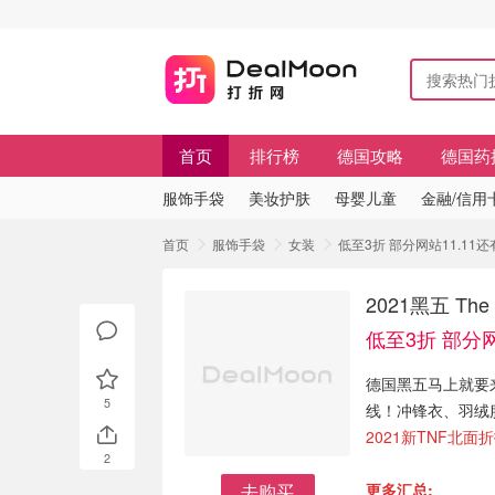
首页
排行榜
德国攻略
德国药
服饰手袋
美妆护肤
母婴儿童
金融/信用
首页
服饰手袋
女装
低至3折 部分网站11.11还有
2021黑五 Th
低至3折 部分网
德国黑五马上就要来啦
5
线！冲锋衣、羽绒
2021新TNF北面
2
去购买
更多汇总: