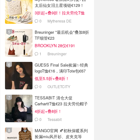
太后仙女泪土星项链€129！
3折起+叠9折！拉夫劳伦T恤
€64！
0
Mytheresa DE
Breuninger "最后机会"叠加8折
TF细管€23
BROOKLYN 28仅€191
1
Breuninger
GUESS Final Sale捡漏✨经典
logoT恤€16，满印Tote包€67
低至5.5折+叠8折！
0
OUTLETCITY
METZINGEN
TESSABIT 清仓大促
CarharttT恤€23 拉夫劳伦帽子
€38
4折起+叠8折！
0
Tessabit
MANGO官网 🍂初秋保暖系列
捡漏miu风开衫、皮夹克等