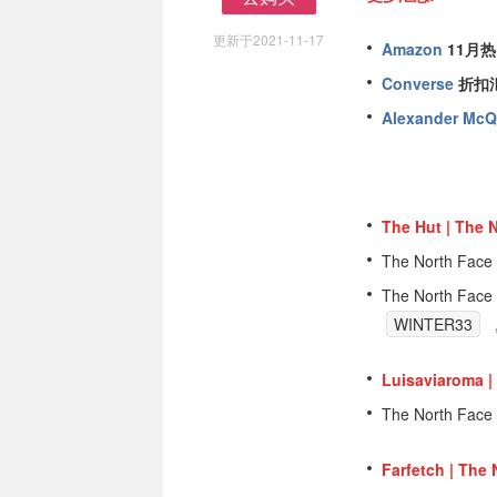
去购买
更新于2021-11-17
Amazon
11月
Converse
折扣
Alexander Mc
The Hut | Th
The North Face
The North Face
WINTER33
Luisaviaroma
The North Face
Farfetch | Th