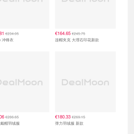
.81
€164.65
€234.05
€245.75
ve 冲锋衣
连帽夹克 大理石印花新款
.06
€180.33
€286.65
€269.15
款戴帽羽绒服
弹力羽绒服 新款