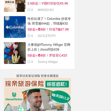
2.6折起！V领针织衫仅€5.99
0
MANGO EU
性价比满了！Columbia 抄底专
场 滑雪服€44起，羽绒服€32
3折起+叠8折！印花T恤€7.99
0
OUTLETCITY
METZINGEN
大事很妙❗️Tommy Hilfiger 官网
折上折 | Jisoo同款€39
5折起+叠8折！罗纹背心€23
0
Tommy Hilfiger
探亲访友签证保险 拒签全额退款