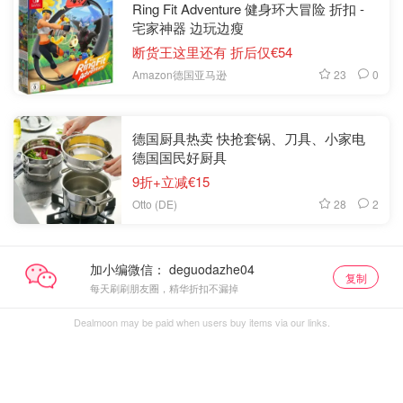
Ring Fit Adventure 健身环大冒险 折扣 -
宅家神器 边玩边瘦
断货王这里还有 折后仅€54
23
0
Amazon德国亚马逊
德国厨具热卖 快抢套锅、刀具、小家电
德国国民好厨具
9折+立减€15
28
2
Otto (DE)
加小编微信：
复制
每天刷刷朋友圈，精华折扣不漏掉
Dealmoon may be paid when users buy items via our links.