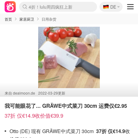
🇩🇪
4折！lulu周四疯狂上新
DE
Boticinal 夏促开抢！
还没结束！&OtherStories大促
Joybuy变相75折 随时失效
速领！Stanley独家85折
疑似霸哥！Camper额外叠85折
Zalando 奥莱闪促！每日更新
Moncler反季囤！5折起+叠9折
Coach Brooklyn仅€192
首页
家居厨卫
日用杂货
来自
dealmoon.de
2022-03-29更新
我可能眼花了... GRÄWE中式菜刀 30cm 运费仅€2.95
37折 仅€14.9收价值€39.9
Otto (DE) 现有 GRÄWE中式菜刀 30cm
37折 仅€14.9
收