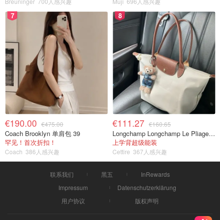
MATTE 裸玫瑰口红
Breuninger
700人感兴趣
Muji
696人感兴趣
7
8
€190.00
€111.27
€475.00
€160.65
Coach Brooklyn 单肩包 39
Longchamp Longchamp Le Pliage 大号手提包
罕见！首次折扣！
上学背超级能装
Coach
386人感兴趣
Cettire
367人感兴趣
联系我们
黑五
InRewards
Impressum
Datenschutzerklärung
用户协议
版权声明