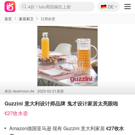
🇩🇪
4折！lulu周四疯狂上新
DE
Boticinal 夏促开抢！
还没结束！&OtherStories大促
Joybuy变相75折 随时失效
速领！Stanley独家85折
疑似霸哥！Camper额外叠85折
Zalando 奥莱闪促！每日更新
Moncler反季囤！5折起+叠9折
Coach Brooklyn仅€192
首页
家居厨卫
日用杂货
来自
dealmoon.de
2023-02-21更新
Guzzini 意大利设计师品牌 鬼才设计家居太亮眼啦
€27收水壶
Amazon德国亚马逊 现有 Guzzini 意大利家居
€27收水