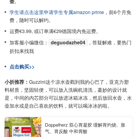
壶
。
学生请点击这里申请学生专属amazon prime
，前6个月免
费，随时可以解约。
运费€3.99, 或订单满€29德国境内免运费。
加客服小编微信：
deguodazhe04
，答疑解难，要热门
折扣来找我
点击购买>>
小折推荐：
Guzzini这个凉水壶戳到我的心巴了，亚克力塑
料材质，坚固轻便，可以放入洗碗机清洗，蕞妙的设计就
是，中间的内芯部分可以放进冰箱冰冻，然后放回水壶，水
壶加水或是自己喜欢的饮料，就可以喝冰冰的啦。
Doppelherz 双心胃凝胶 缓解胃灼烧、胀
气、胃反酸 中和胃酸