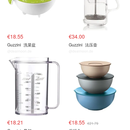
€18.55
€34.00
Guzzini
洗菜盆
Guzzini
法压壶
@dealmoon.de
@dealmoon.de
€18.21
€18.55
€21.79