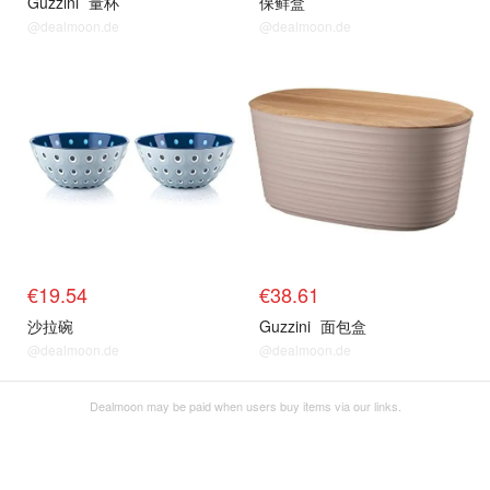
Guzzini
量杯
保鲜盒
@dealmoon.de
@dealmoon.de
€19.54
€38.61
沙拉碗
Guzzini
面包盒
@dealmoon.de
@dealmoon.de
Dealmoon may be paid when users buy items via our links.