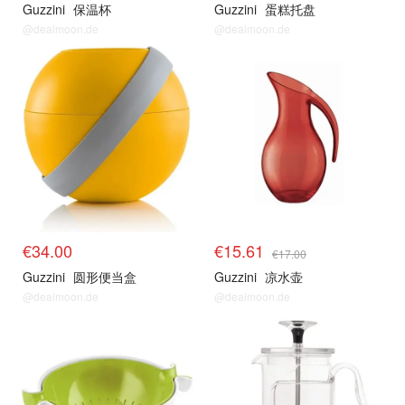
Guzzini
保温杯
Guzzini
蛋糕托盘
@dealmoon.de
@dealmoon.de
€34.00
€15.61
€17.00
Guzzini
圆形便当盒
Guzzini
凉水壶
@dealmoon.de
@dealmoon.de