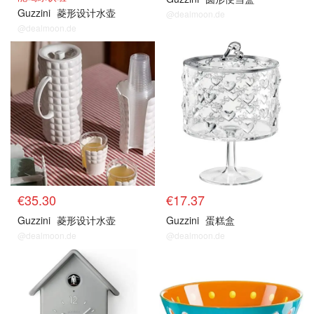
Guzzini
菱形设计水壶
@dealmoon.de
@dealmoon.de
€35.30
€17.37
Guzzini
菱形设计水壶
Guzzini
蛋糕盒
@dealmoon.de
@dealmoon.de