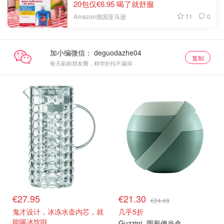
20包仅€6.95 喝了就舒服
11
0
Amazon德国亚马逊
加小编微信：
复制
每天刷刷朋友圈，精华折扣不漏掉
€27.95
€21.30
€24.49
鬼才设计，冰冻水壶内芯，就
几乎5折
能喝冰饮啦
Guzzini
圆形便当盒