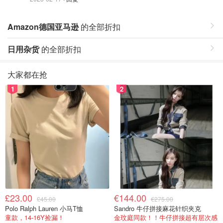
Amazon德国亚马逊
的全部折扣
日用杂货
的全部折扣
大家都在抢
1
2
£23.00
€144.00
£45.00
€275.00
Polo Ralph Lauren 小马T恤
Sandro 牛仔拼接麻花针织夹克
童款，14-16Y捡漏！
金玟庭同款！！牛仔拼接超有层次感