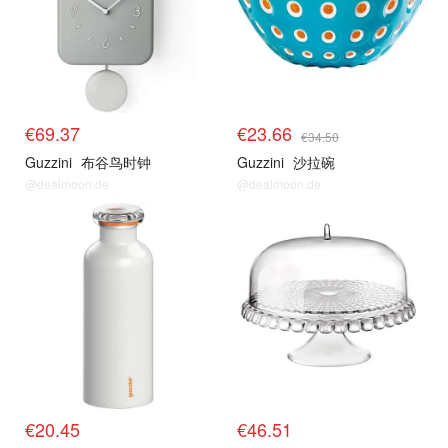
€69.37
€23.66
€34.50
Guzzini
布谷鸟时钟
Guzzini
沙拉碗
@dealmoon.de
@dealmoon.de
€20.45
€46.51