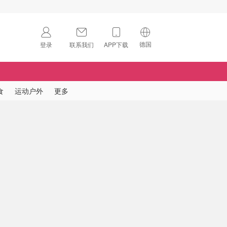
德国
登录
联系我们
APP下载
🇺🇸
美国
🇨🇳
中国
食
运动户外
更多
🇨🇦
加拿大
扫码下载 App
🇬🇧
英国
Download on the
App Store
🇩🇪
德国
Download the
Android App
🇫🇷
法国
🇮🇹
意大利
🇦🇺
澳洲