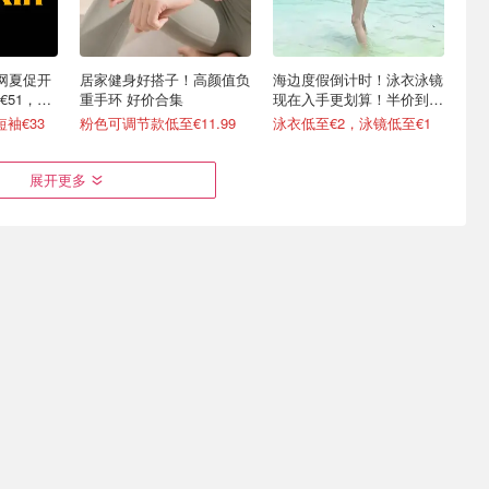
 官网夏促开
居家健身好搭子！高颜值负
海边度假倒计时！泳衣泳镜
€51，最
重手环 好价合集
现在入手更划算！半价到
手！
袖€33
粉色可调节款低至€11.99
泳衣低至€2，泳镜低至€1
展开更多
第一拍，
40℃也不怕！冰凉毛巾好
应急必备！AstroAI 无线电
 找回手感！
价，跑步/健身/徒步 随时降
动充气泵 解决轮胎没气烦
温
恼
4.87起
2条装仅€12.74，冰爽一夏
€22.96
€31.99