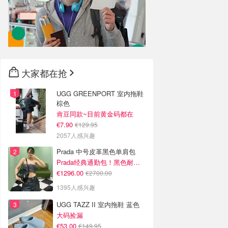
大家都在抢
UGG GREENPORT 室内拖鞋
棕色
肯豆同款~目前黄金码都在
€7.90
€129.95
2057人感兴趣
Prada 中号皮革黑色单肩包
Prada经典通勤包！黑色耐看又百搭
€1296.00
€2700.00
1395人感兴趣
UGG TAZZ II 室内拖鞋 蓝色
大码捡漏
€53.00
€149.95