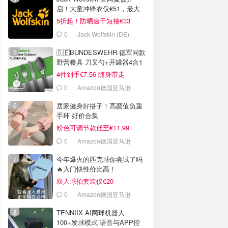
启！大童冲锋衣仅€51，最大
码有货
5折起！防晒速干短袖€33
0
Jack Wolfskin (DE)
🇩🇪BUNDESWEHR 德军同款
野营餐具 刀叉勺+开罐器4合1
4件到手€7.56 随身带走
0
Amazon德国亚马逊
居家健身好搭子！高颜值负重
手环 好价合集
粉色可调节款低至€11.99
0
Amazon德国亚马逊
今年爆火的匹克球你尝试了吗
🔥入门快性价比高！
双人球拍套装仅€20
0
Amazon德国亚马逊
TENNIIX AI网球机器人
100+发球模式 语音与APP控