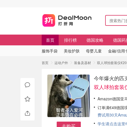
首页
排行榜
德国攻略
德国药
服饰手袋
美妆护肤
母婴儿童
金融/信用
首页
运动户外
装备及器材
双人球拍套装仅€2
今年爆火的匹
双人球拍套装仅
Amazon德国亚
订单满€49德国
费试用30天Amazo
学生请点击这里申请
去购买