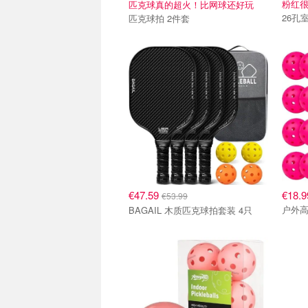
粉红
匹克球真的超火！比网球还好玩
26孔
匹克球拍 2件套
€47.59
€18.9
€53.99
户外高
BAGAIL 木质匹克球拍套装 4只