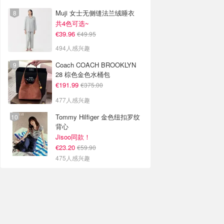
Muji 女士无侧缝法兰绒睡衣
共4色可选~
€39.96
€49.95
494人感兴趣
Coach COACH BROOKLYN
28 棕色金色水桶包
€191.99
€375.00
477人感兴趣
Tommy Hilfiger 金色纽扣罗纹
背心
Jisoo同款！
€23.20
€59.90
475人感兴趣