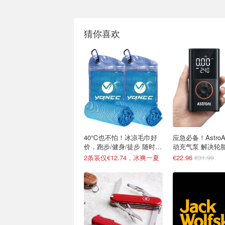
猜你喜欢
40℃也不怕！冰凉毛巾好
应急必备！Astro
价，跑步/健身/徒步 随时降
动充气泵 解决轮
温
恼
2条装仅€12.74，冰爽一夏
€22.96
€31.99