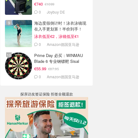
制
€740
€1099
0
Joybuy DE
海边度假倒计时！泳衣泳镜现
在入手更划算！半价到手！
泳衣低至€2，泳镜低至€1
0
Amazon德国亚马逊
Prime Day 必买：WINMAU
Blade 6 专业钢镖靶 Sisal
€55.99
€87.95
0
Amazon德国亚马逊
探亲访友签证保险 拒签全额退款