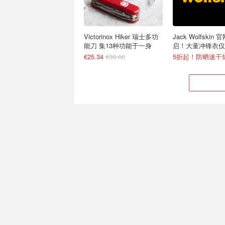
Victorinox Hiker 瑞士多功
Jack Wolfskin
能刀 集13种功能于一身
启！大童冲锋衣仅
大码有货
€25.34
€39.00
5折起！防晒速干短
Prime Day 必买：
球友们在哪？开春
WINMAU Blade 6 专业钢
🏸带上 YONEX
镖靶 Sisal
€55.99
€87.95
Astrox天斧系列€4