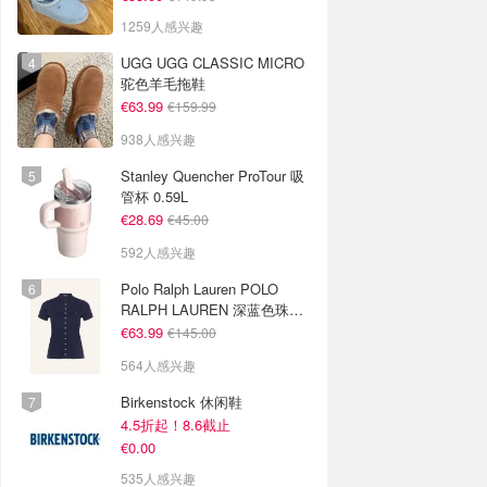
1259人感兴趣
UGG UGG CLASSIC MICRO
驼色羊毛拖鞋
€63.99
€159.99
938人感兴趣
Stanley Quencher ProTour 吸
管杯 0.59L
€28.69
€45.00
592人感兴趣
Polo Ralph Lauren POLO
RALPH LAUREN 深蓝色珠地
布 Polo衫
€63.99
€145.00
564人感兴趣
Birkenstock 休闲鞋
4.5折起！8.6截止
€0.00
535人感兴趣