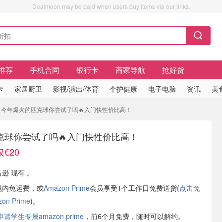
Dealmoon may be paid when users buy items via our links.
推荐
手机合同
银行卡
商家导航
抢好货
卡
家居厨卫
影视/演出/体育
个护健康
电子电脑
资讯
美
0 今年爆火的匹克球你尝试了吗🔥入门快性价比高！
克球你尝试了吗🔥入门快性价比高！
€20
马逊 现有 。
境内免运费，或
Amazon Prime
会员享受1个工作日免费送货(
点击免
n Prime
)。
学生专属amazon prime
，前6个月免费，随时可以解约。