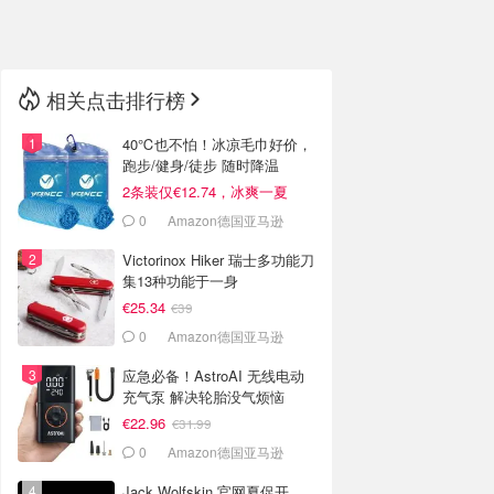
🇳🇿
新西兰
相关点击排行榜
40℃也不怕！冰凉毛巾好价，
跑步/健身/徒步 随时降温
2条装仅€12.74，冰爽一夏
0
Amazon德国亚马逊
Victorinox Hiker 瑞士多功能刀
集13种功能于一身
€25.34
€39
0
Amazon德国亚马逊
应急必备！AstroAI 无线电动
充气泵 解决轮胎没气烦恼
€22.96
€31.99
0
Amazon德国亚马逊
Jack Wolfskin 官网夏促开