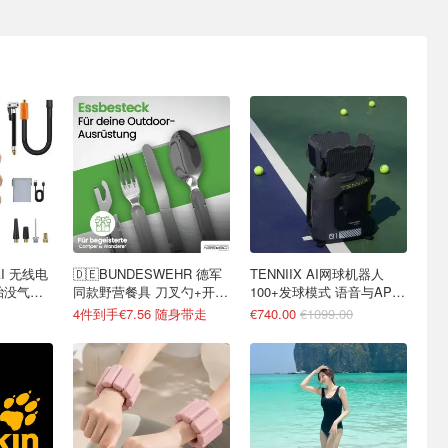
AI 无线电
🇩🇪BUNDESWEHR 德军
TENNIIX AI网球机器人
胎没气烦
同款野营餐具 刀叉勺+开罐
100+发球模式 语音与APP
器4合1
控制
4件到手€7.56 随身带走
€740.00
€1099.00