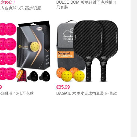
很少女心！
DULCE DOM 玻璃纤维匹克球拍 4
只套装
室内皮克球 6只 高辨识度
9
€35.99
弹耐用 40孔匹克球
BAGAIL 木质皮克球拍套装 轻量款