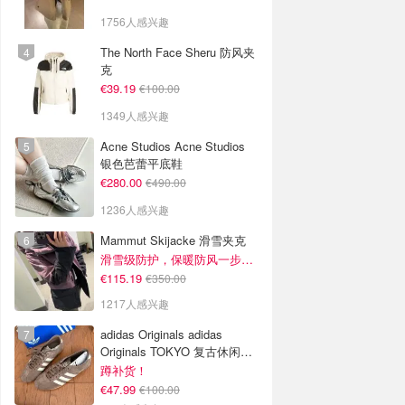
1756人感兴趣
The North Face Sheru 防风夹
克
€39.19
€100.00
1349人感兴趣
Acne Studios Acne Studios
银色芭蕾平底鞋
€280.00
€490.00
1236人感兴趣
Mammut Skijacke 滑雪夹克
滑雪级防护，保暖防风一步到位！仅剩s！
€115.19
€350.00
1217人感兴趣
adidas Originals adidas
Originals TOKYO 复古休闲鞋
深棕色
蹲补货！
€47.99
€100.00