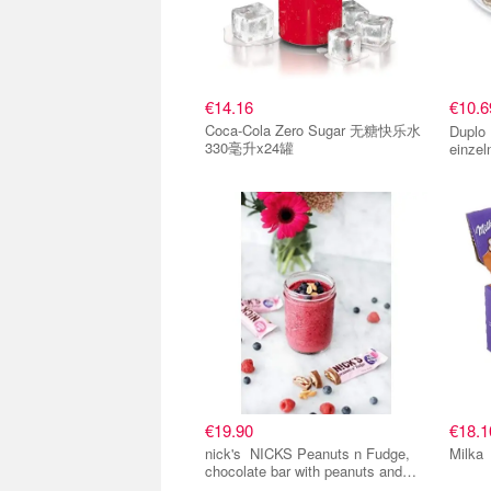
€14.16
€10.
Coca-Cola Zero Sugar 无糖快乐水
Duplo duplo - 40 Einzelriege
330毫升x24罐
einzel
knuspr
einer 
zarts
单品小组
单品
Vollmi
und Ko
€19.90
€18.1
nick's NICKS Peanuts n Fudge,
chocolate bar with peanuts and
caramel, no added sugar, gluten