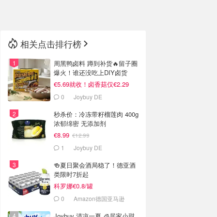
🇳🇿
新西兰
相关点击排行榜
周黑鸭卤料 蹲到补货🔥留子圈
爆火！谁还没吃上DIY卤货
€5.69就收！卤香菇仅€2.29
0
Joybuy DE
秒杀价：冷冻带籽榴莲肉 400g
浓郁绵密 无添加剂
€8.99
€12.99
1
Joybuy DE
🍻夏日聚会酒局稳了！德亚酒
类限时7折起
科罗娜€0.8/罐
0
Amazon德国亚马逊
Joybuy 清凉一夏 🧊居家小甜