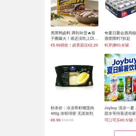
周黑鸭卤料 蹲到补货🔥留
🍻夏日聚会酒局
子圈爆火！谁还没吃上DIY
酒类限时7折起
卤货
€5.69就收！卤香菇仅€2.29
科罗娜€0.8/罐
秒杀价：冷冻带籽榴莲肉
Joybuy 清凉一夏
400g 浓郁绵密 无添加剂
甜水等待装进你家
€8.99
€12.99