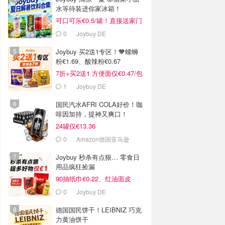
水等待装进你家冰箱！
可口可乐€0.5/罐！直接送家门
口
0
Joybuy DE
Joybuy 买2送1专区！🧡螺蛳
粉€1.69、酸辣粉€0.67
7折+买2送1 方便面仅€0.47/包
1
Joybuy DE
国民汽水AFRI COLA好价！咖
啡因加持，提神又爽口！
24罐仅€13.36
0
Amazon德国亚马逊
Joybuy 秒杀有点狠… 零食日
用品疯狂捡漏
90抽纸巾€0.22、红油面皮
€0.99
0
Joybuy DE
德国国民饼干！LEIBNIZ 巧克
力黄油饼干