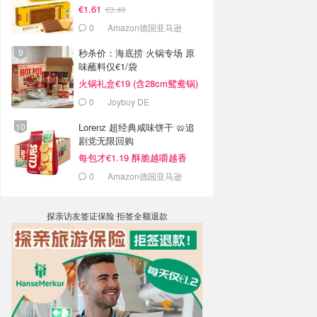
€1.61
€3.49
0
Amazon德国亚马逊
秒杀价：海底捞 火锅专场 原
味蘸料仅€1/袋
火锅礼盒€19 (含28cm鸳鸯锅)
0
Joybuy DE
Lorenz 超经典咸味饼干 🥨追
剧党无限回购
每包才€1.19 酥脆越嚼越香
0
Amazon德国亚马逊
探亲访友签证保险 拒签全额退款