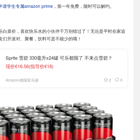
学生专属amazon prime
，第一年免费，随时可以解约。
乐白菜价，喜欢快乐水的小伙伴千万别错过了！无论是平时在家追
友们开派对、聚餐，饮料可是不能少的哦！
Sprite 雪碧 330毫升x24罐 可乐都囤了 不来点雪碧？
现价€16.56(指导价€18)
2
0
Amazon德国亚马逊