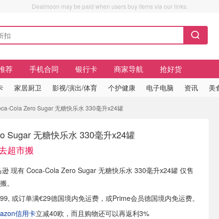
Dealmoon may be paid when users buy items via our links.
推荐
手机合同
银行卡
商家导航
抢好货
卡
家居厨卫
影视/演出/体育
个护健康
电子电脑
资讯
美
a-Cola Zero Sugar 无糖快乐水 330毫升x24罐
Zero Sugar 无糖快乐水 330毫升x24罐
 免去超市搬
 现有 Coca-Cola Zero Sugar 无糖快乐水 330毫升x24罐 仅售
搬。
.99, 或订单满€29德国境内免运费，或Prime会员德国境内免运费。
azon信用卡
立减40欧，而且购物还可以再返利3%