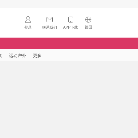
德国
登录
联系我们
APP下载
🇺🇸
美国
🇨🇳
中国
食
运动户外
更多
🇨🇦
加拿大
扫码下载 App
🇬🇧
英国
Download on the
App Store
🇩🇪
德国
Download the
Android App
🇫🇷
法国
🇮🇹
意大利
🇦🇺
澳洲