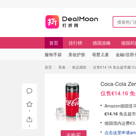
首页
排行榜
德国攻略
德国药
服饰手袋
美妆护肤
母婴儿童
金融/信用
首页
美食
食品酒饮
仅售€14.16 免去超市搬 Coc
Coca-Cola 
仅售€14.16
Amazon德国亚马逊
1
€14.16
免去超市
德国境内运费€3
1
点击这里申请am
去购买