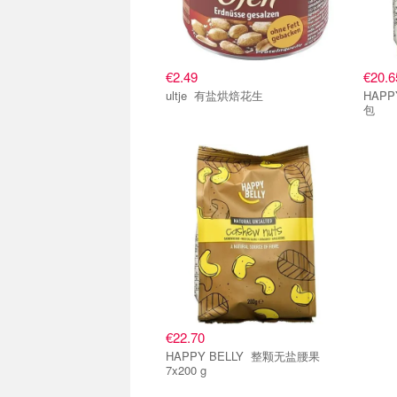
€2.49
€20.6
ultje 有盐烘焙花生
HAPPY BEL
包
单品小组
€22.70
HAPPY BELLY 整颗无盐腰果
7x200 g