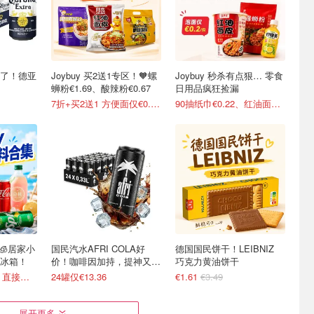
稳了！德亚
Joybuy 买2送1专区！🧡螺
Joybuy 秒杀有点狠… 零食
蛳粉€1.69、酸辣粉€0.67
日用品疯狂捡漏
7折+买2送1 方便面仅€0.47/包
90抽纸巾€0.22、红油面皮€0.99
 🧊居家小
国民汽水AFRI COLA好
德国国民饼干！LEIBNIZ
冰箱！
价！咖啡因加持，提神又爽
巧克力黄油饼干
口！
可口可乐€0.5/罐！直接送家门口
24罐仅€13.36
€1.61
€3.49
展开更多