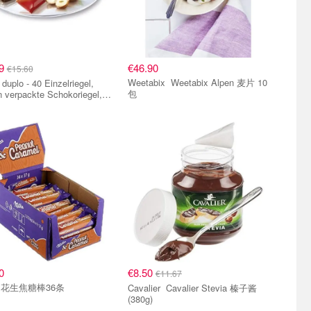
69
€46.90
€15.60
Weetabix Weetabix Alpen 麦片 10
l,
包
n verpackte Schokoriegel,
ige Waffeln umhullt von
kostlichen,
chmelzenden
小组
单品小组
lchschokolade, ohne Farb-
nservierungsstoffe
0
€8.50
€11.67
Milka 花生焦糖棒36条
Cavalier Cavalier Stevia 榛子酱
(380g)