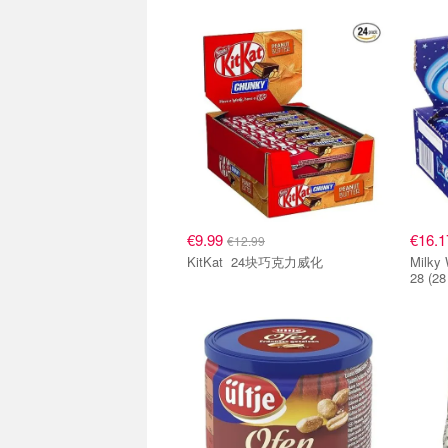
free 20 x 40g
单品小组
单品
€9.99
€16.
€12.99
KitKat 24块巧克力威化
Milky Way 银河系脆
28 (28
单品小组
单品