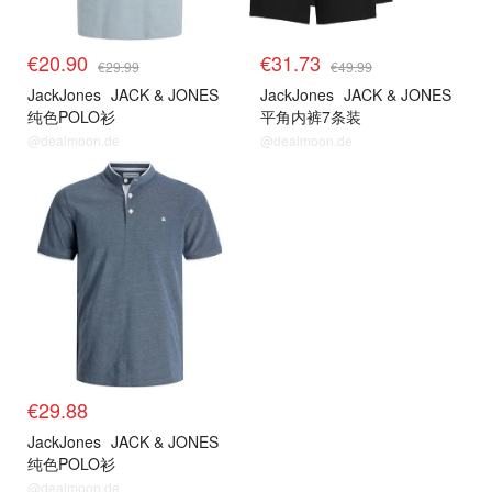
€20.90
€31.73
€29.99
€49.99
JackJones
JACK & JONES
JackJones
JACK & JONES
纯色POLO衫
平角内裤7条装
@dealmoon.de
@dealmoon.de
€29.88
JackJones
JACK & JONES
纯色POLO衫
@dealmoon.de