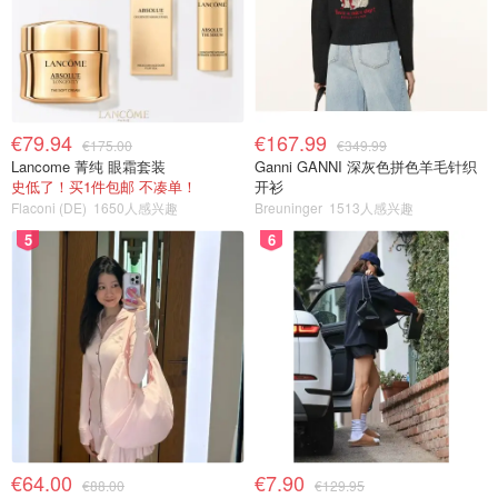
€79.94
€167.99
€175.00
€349.99
Lancome 菁纯 眼霜套装
Ganni GANNI 深灰色拼色羊毛针织
史低了！买1件包邮 不凑单！
开衫
Flaconi (DE)
1650人感兴趣
Breuninger
1513人感兴趣
5
6
€64.00
€7.90
€88.00
€129.95