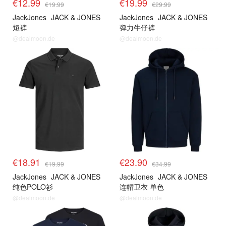
€12.99
€19.99
€19.99
€29.99
JackJones
JACK & JONES
JackJones
JACK & JONES
短裤
弹力牛仔裤
@dealmoon.de
@dealmoon.de
€18.91
€23.90
€19.99
€34.99
JackJones
JACK & JONES
JackJones
JACK & JONES
纯色POLO衫
连帽卫衣 单色
@dealmoon.de
@dealmoon.de