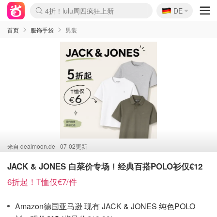
🇩🇪
4折！lulu周四疯狂上新
DE
Boticinal 夏促开抢！
还没结束！&OtherStories大促
Joybuy变相75折 随时失效
速领！Stanley独家85折
疑似霸哥！Camper额外叠85折
Zalando 奥莱闪促！每日更新
Moncler反季囤！5折起+叠9折
Coach Brooklyn仅€192
首页
服饰手袋
男装
来自
dealmoon.de
07-02更新
JACK & JONES 白菜价专场！经典百搭POLO衫仅€12
6折起！T恤仅€7/件
Amazon德国亚马逊 现有 JACK & JONES 纯色POLO