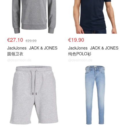
€27.10
€19.90
€29.99
JackJones
JACK & JONES
JackJones
JACK & JONES
圆领卫衣
纯色POLO衫
@dealmoon.de
@dealmoon.de