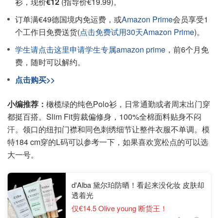
衫，现价
€12
(指导价€19.99)。
订单满€49德国境内免运费，或
Amazon Prime
会员享受1
个工作日免费送货(
点击免费试用30天Amazon Prime
)。
学生请点击这里申请学生专属amazon prime
，前6个月免
费，随时可以解约。
点击购买>>
小编推荐：
橄榄绿的纯色Polo衫，日常通勤或者周末出门穿
都挺百搭。Slim Fit剪裁偏修身，100%全棉面料贴身不闷
汗。领口的纽扣门襟和同色刺绣细节让整件衣服不单调。模
特184 cm穿的L码可以参考一下，如果喜欢宽松点的可以选
大一号。
d'Alba 黛尔珀防晒！看起来没化妆 皮肤却
透着光
仅€14.5 Olive young 断货王！