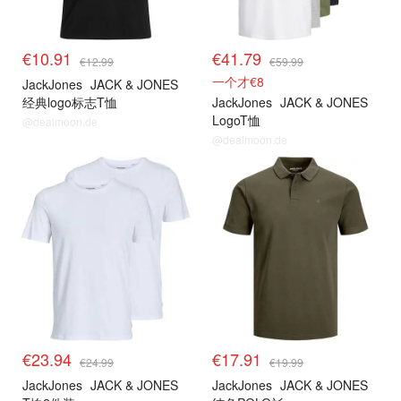
€10.91
€41.79
€12.99
€59.99
一个才€8
JackJones
JACK & JONES
经典logo标志T恤
JackJones
JACK & JONES
LogoT恤
@dealmoon.de
@dealmoon.de
€23.94
€17.91
€24.99
€19.99
JackJones
JACK & JONES
JackJones
JACK & JONES