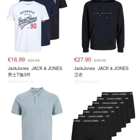
€16.99
€27.90
€34.99
€39.99
JackJones
JACK & JONES
JackJones
JACK & JONES
男士T恤3件
卫衣
@dealmoon.de
@dealmoon.de