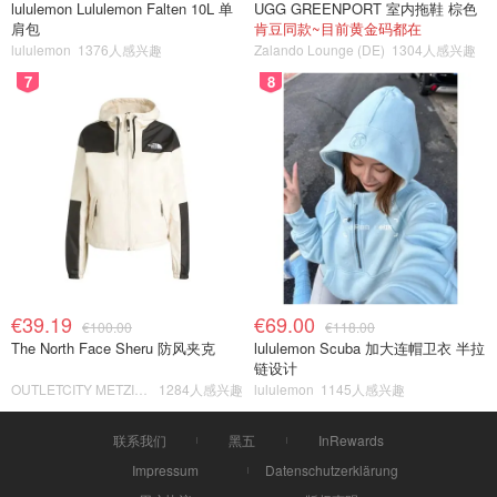
lululemon Lululemon Falten 10L 单
UGG GREENPORT 室内拖鞋 棕色
肩包
肯豆同款~目前黄金码都在
lululemon
1376人感兴趣
Zalando Lounge (DE)
1304人感兴趣
7
8
€39.19
€69.00
€100.00
€118.00
The North Face Sheru 防风夹克
lululemon Scuba 加大连帽卫衣 半拉
链设计
OUTLETCITY METZINGEN
1284人感兴趣
lululemon
1145人感兴趣
联系我们
黑五
InRewards
Impressum
Datenschutzerklärung