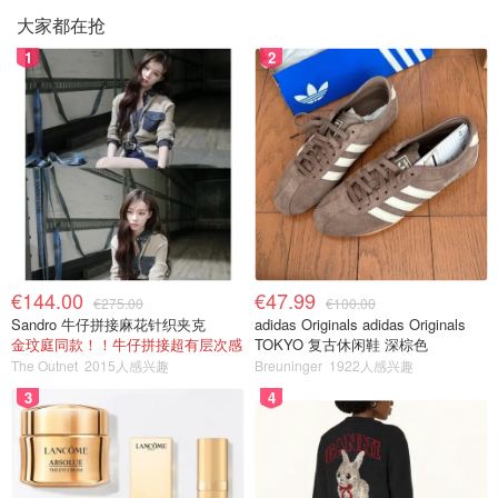
大家都在抢
1
2
€144.00
€47.99
€275.00
€100.00
Sandro 牛仔拼接麻花针织夹克
adidas Originals adidas Originals
金玟庭同款！！牛仔拼接超有层次感
TOKYO 复古休闲鞋 深棕色
The Outnet
2015人感兴趣
Breuninger
1922人感兴趣
3
4