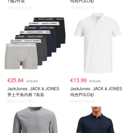
T恤2件装
纯色POLO衫
@dealmoon.de
@dealmoon.de
€25.84
€13.99
€49.99
€19.99
JackJones
JACK & JONES
JackJones
JACK & JONES
男士平角内裤 7条装
纯色POLO衫
@dealmoon.de
@dealmoon.de