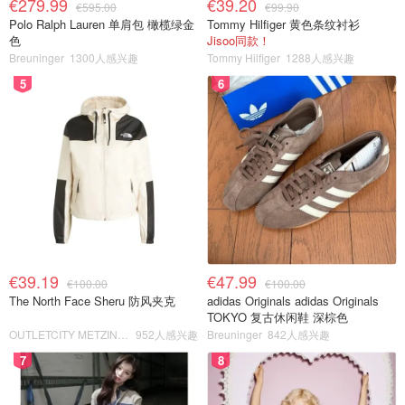
€279.99
€39.20
€595.00
€99.90
Polo Ralph Lauren 单肩包 橄榄绿金
Tommy Hilfiger 黄色条纹衬衫
色
Jisoo同款！
Breuninger
1300人感兴趣
Tommy Hilfiger
1288人感兴趣
5
6
€39.19
€47.99
€100.00
€100.00
The North Face Sheru 防风夹克
adidas Originals adidas Originals
TOKYO 复古休闲鞋 深棕色
OUTLETCITY METZINGEN
952人感兴趣
Breuninger
842人感兴趣
7
8