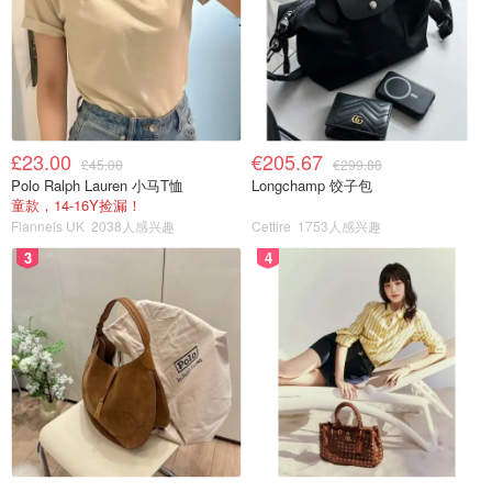
£23.00
€205.67
£45.00
€299.88
Polo Ralph Lauren 小马T恤
Longchamp 饺子包
童款，14-16Y捡漏！
Flannels UK
2038人感兴趣
Cettire
1753人感兴趣
3
4