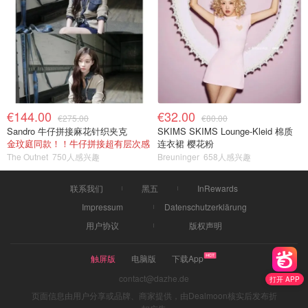
€144.00
€32.00
€275.00
€80.00
Sandro 牛仔拼接麻花针织夹克
SKIMS SKIMS Lounge-Kleid 棉质
金玟庭同款！！牛仔拼接超有层次感
连衣裙 樱花粉
The Outnet
750人感兴趣
Breuninger
658人感兴趣
联系我们
黑五
InRewards
Impressum
Datenschutzerklärung
用户协议
版权声明
触屏版
电脑版
下载App
contact@dazhe.de
打开 APP
页面信息由用户分享或品牌、商家提供，由Dealmoon核实后发布折