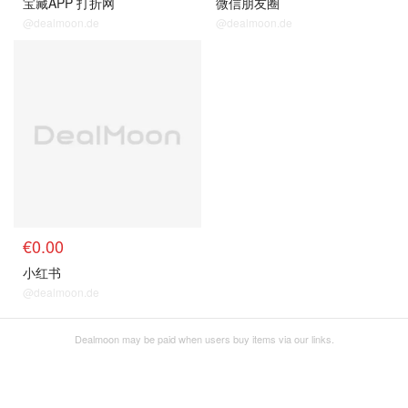
宝藏APP 打折网
微信朋友圈
@dealmoon.de
@dealmoon.de
关注打折网
€0.00
小红书
@dealmoon.de
Dealmoon may be paid when users buy items via our links.