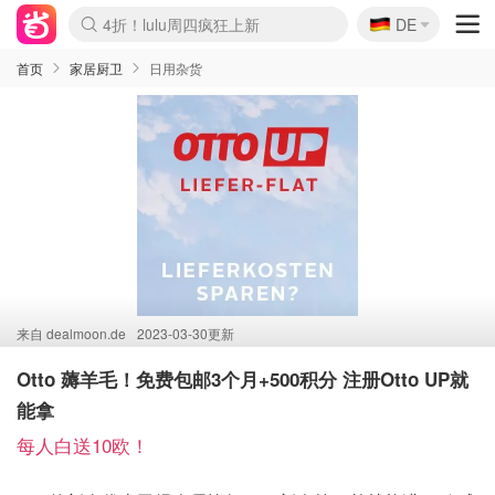
🇩🇪
4折！lulu周四疯狂上新
DE
Boticinal 夏促开抢！
还没结束！&OtherStories大促
Joybuy变相75折 随时失效
速领！Stanley独家85折
疑似霸哥！Camper额外叠85折
Zalando 奥莱闪促！每日更新
Moncler反季囤！5折起+叠9折
Coach Brooklyn仅€192
首页
家居厨卫
日用杂货
来自
dealmoon.de
2023-03-30更新
Otto 薅羊毛！免费包邮3个月+500积分 注册Otto UP就
能拿
每人白送10欧！