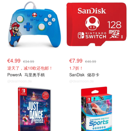
€4.99
€7.99
€34.99
€46.99
逆天了，减10欧还包邮！
1.7折！
PowerA
马里奥手柄
SanDisk
储存卡
@dealmoon.de
@dealmoon.de
单品小组
单品小组