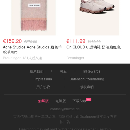
€159.20
€111.99
€270.00
€160.00
Acne Studios Acne Studios 粉色羊
On CLOUD 6 运动鞋 奶油粉红色
驼毛围巾
Breuninger
181人感兴趣
Breuninger
联系我们
黑五
InRewards
Impressum
Datenschutzerklärung
用户协议
版权声明
触屏版
电脑版
下载App
contact@dazhe.de
页面信息由用户分享或品牌、商家提供，由Dealmoon核实后发布折
扣广告
Dealmoon may get paid by brands or deals when user buy