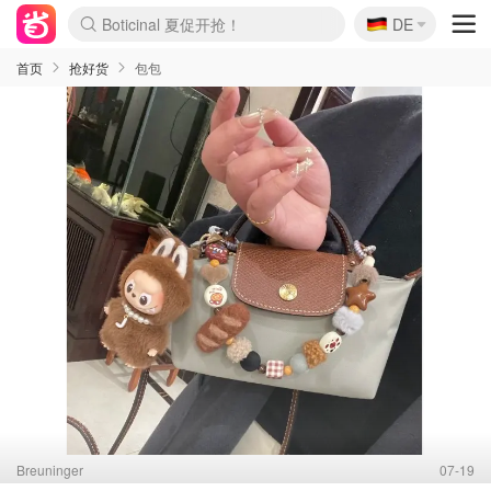
Boticinal 夏促开抢！
🇩🇪
DE
4折！lulu周四疯狂上新
还没结束！&OtherStories大促
Joybuy变相75折 随时失效
速领！Stanley独家85折
疑似霸哥！Camper额外叠85折
Zalando 奥莱闪促！每日更新
Moncler反季囤！5折起+叠9折
Coach Brooklyn仅€192
首页
抢好货
包包
Breuninger
07-19