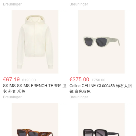
Breuninger
Breuninger
€67.19
€375.00
€120.00
€750.00
SKIMS SKIMS FRENCH TERRY 卫
Celine CELINE CL000458 饰石太阳
衣 外套 米色
镜 白色灰色
Breuninger
Breuninger