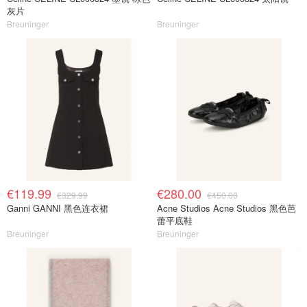
灰片
Breuninger
Breuninger
€119.99
€280.00
€329.99
€450.00
Ganni GANNI 黑色连衣裙
Acne Studios Acne Studios 黑色芭
蕾平底鞋
Breuninger
Breuninger