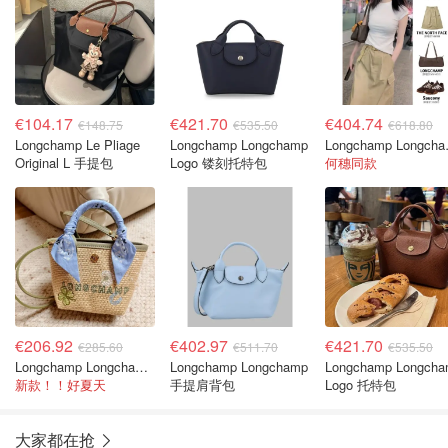
€104.17
€421.70
€404.74
€148.75
€535.50
€618.80
Longchamp Le Pliage
Longchamp Longchamp
Longcha
Original L 手提包
Logo 镂刻托特包
何穗同款
€206.92
€402.97
€421.70
€285.60
€511.70
€535.50
Longchamp Longchamp Mini 刺绣单肩包
Longchamp Longchamp
Longchamp Longch
新款！！好夏天
手提肩背包
Logo 托特包
大家都在抢