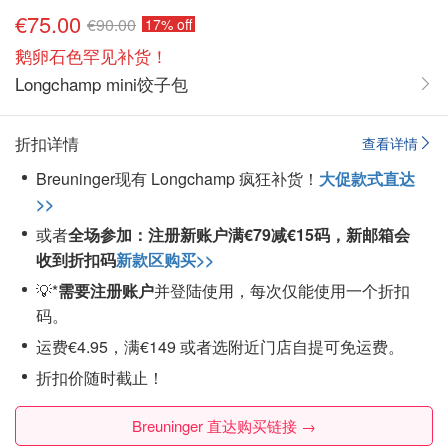
€75.00
€90.00
17% off
鹅卵石色罕见补货！
Longchamp mini饺子包
折扣详情
查看详情
Breuninger现有 Longchamp 疯狂补货！
大促款式直达
>>
或者
全场参加：注册
新账户
满€79
减€15
码，
新邮箱会
收到折扣码
新款区购买>>
💡*
需要注册账户
并登陆使用，每次仅能使用一个折扣
码。
运费€4.95，满€149 或者选附近门店自提可免运费。
折扣价随时截止！
Breuninger 直达购买链接 →