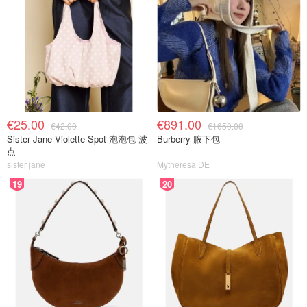
€25.00
€891.00
€42.00
€1650.00
Sister Jane Violette Spot 泡泡包 波
Burberry 腋下包
点
sister jane
Mytheresa DE
19
20