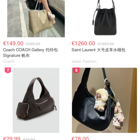
€149.00
€1260.00
€395.00
€1853.00
Coach COACH Gallery 托特包
Saint Laurent 大号皮革水桶包
Signature 帆布
Coach
Julian Fashion
7
8
€29.99
€78.00
€45.99