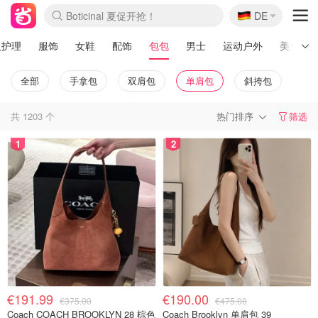
Boticinal 夏促开抢！
🇩🇪
DE
4折！lulu周四疯狂上新
还没结束！&OtherStories大促
Joybuy变相75折 随时失效
速领！Stanley独家85折
疑似霸哥！Camper额外叠85折
Zalando 奥莱闪促！每日更新
Moncler反季囤！5折起+叠9折
Coach Brooklyn仅€192
人护理
服饰
女鞋
配饰
包包
男士
运动户外
美食
全部
手拿包
双肩包
单肩包
斜挎包
共
1203
个
热门排序
筛选
1
2
€191.99
€190.00
€375.00
€475.00
Coach COACH BROOKLYN 28 棕色
Coach Brooklyn 单肩包 39