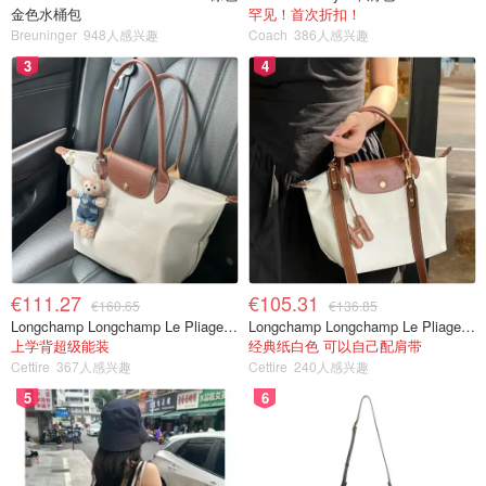
金色水桶包
罕见！首次折扣！
Breuninger
948人感兴趣
Coach
386人感兴趣
3
4
€111.27
€105.31
€160.65
€136.85
Longchamp Longchamp Le Pliage 大号手提包
Longchamp Longchamp Le Pliage 小号拉链托特包
上学背超级能装
经典纸白色 可以自己配肩带
Cettire
367人感兴趣
Cettire
240人感兴趣
5
6