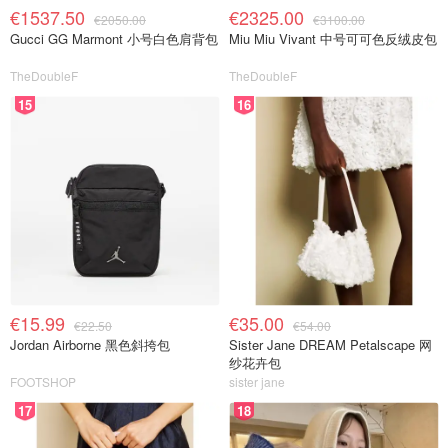
€1537.50
€2325.00
€2050.00
€3100.00
Gucci GG Marmont 小号白色肩背包
Miu Miu Vivant 中号可可色反绒皮包
TheDoubleF
TheDoubleF
15
16
€15.99
€35.00
€22.50
€54.00
Jordan Airborne 黑色斜挎包
Sister Jane DREAM Petalscape 网
纱花卉包
FOOTSHOP
sister jane
17
18