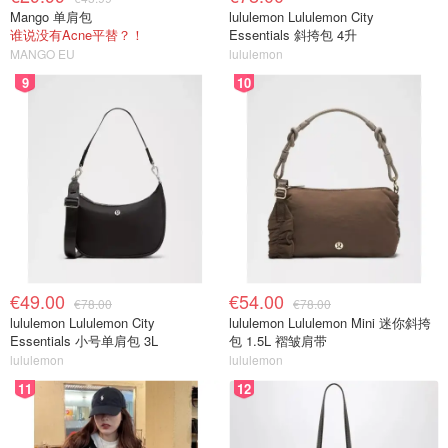
Mango 单肩包
lululemon Lululemon City
谁说没有Acne平替？！
Essentials 斜挎包 4升
MANGO EU
lululemon
9
10
€49.00
€54.00
€78.00
€78.00
lululemon Lululemon City
lululemon Lululemon Mini 迷你斜挎
Essentials 小号单肩包 3L
包 1.5L 褶皱肩带
lululemon
lululemon
11
12