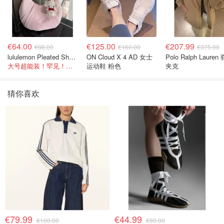
€64.00
€125.00
€207.99
€88.00
€160.00
€375.00
lululemon Pleated Shoulder Bag 10L 单肩包
ON Cloud X 4 AD 女士
Polo Ralph Lauren
大号超能装！罕见！@- Scarlett
运动鞋 粉色
夹克
猜你喜欢
€79.99
€44.99
€100.00
€90.00