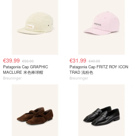
€39.99
€31.99
€50.00
€40.00
Patagonia Cap GRAPHIC
Patagonia Cap FRITZ ROY ICON
MACLURE 米色棒球帽
TRAD 浅粉色
Breuninger
Breuninger