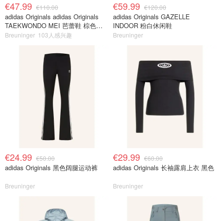
€47.99
€59.99
€110.00
€120.00
adidas Originals adidas Originals
adidas Originals GAZELLE
TAEKWONDO MEI 芭蕾鞋 棕色米
INDOOR 粉白休闲鞋
色
Breuninger
103人感兴趣
Breuninger
€24.99
€29.99
€50.00
€60.00
adidas Originals 黑色阔腿运动裤
adidas Originals 长袖露肩上衣 黑色
Breuninger
Breuninger