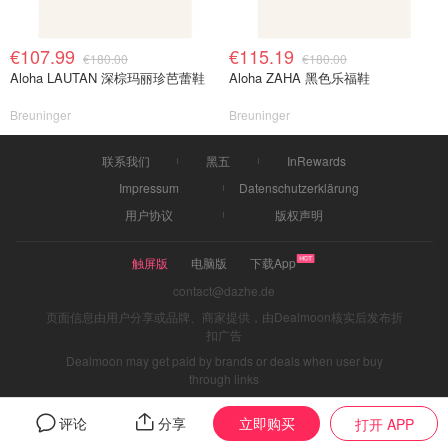
€107.99
€115.19
€180.00
€180.00
Aloha LAUTAN 深棕玛丽珍芭蕾鞋
Aloha ZAHA 黑色乐福鞋
Breuninger
Breuninger
联系我们
黑五
InRewards
Impressum
Datenschutzerklärung
用户协议
版权声明
触屏版
电脑版
下载App
contact@dazhe.de
页面信息由用户分享或品牌、商家提供，由Dealmoon核实后发布折
扣广告
Dealmoon may get paid by brands or deals when user buy
through links
立即购买
评论
分享
打开 APP