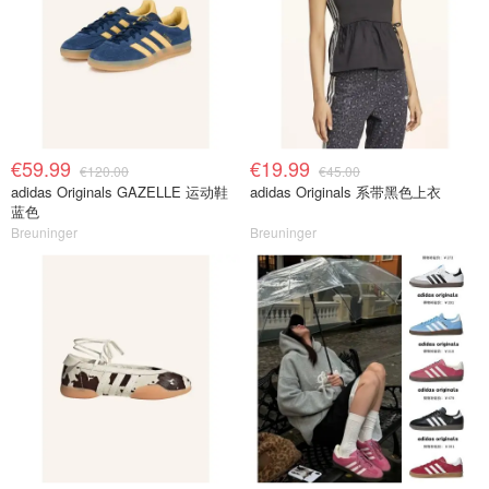
€59.99
€19.99
€120.00
€45.00
adidas Originals GAZELLE 运动鞋
adidas Originals 系带黑色上衣
蓝色
Breuninger
Breuninger