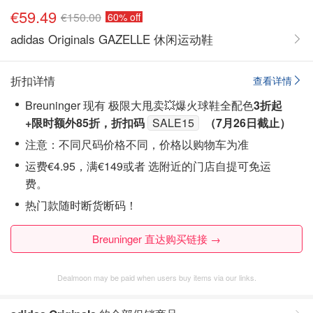
€59.49
€150.00
60% off
adidas Originals GAZELLE 休闲运动鞋
折扣详情
查看详情
Breuninger 现有 极限大甩卖💥爆火球鞋全配色
3折
起
+限时额外85折
，折扣码
SALE15
（7月26日截止）
注意：不同尺码价格不同，价格以购物车为准
运费€4.95，满€149或者 选附近的门店自提可免运
费。
热门款随时断货断码！
Breuninger 直达购买链接 →
Dealmoon may be paid when users buy items via our links.