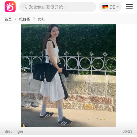
Boticinal 夏促开抢！
🇩🇪
4折！lulu周四疯狂上新
DE
还没结束！&OtherStories大促
Joybuy变相75折 随时失效
速领！Stanley独家85折
疑似霸哥！Camper额外叠85折
Zalando 奥莱闪促！每日更新
Moncler反季囤！5折起+叠9折
Coach Brooklyn仅€192
首页
抢好货
女鞋
Breuninger
06-23