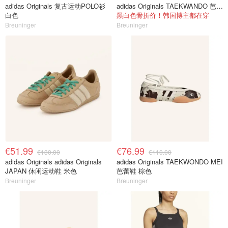
adidas Originals 复古运动POLO衫
adidas Originals TAEKWANDO 芭蕾鞋
白色
黑白色骨折价！韩国博主都在穿
Breuninger
Breuninger
€51.99
€76.99
€130.00
€110.00
adidas Originals adidas Originals
adidas Originals TAEKWONDO MEI
JAPAN 休闲运动鞋 米色
芭蕾鞋 棕色
Breuninger
Breuninger