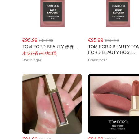
€95.99
€95.99
€160.00
€160.00
TOM FORD BEAUTY 赤裸玫瑰 香水30ml
TOM FORD BEAUTY TO
FORD BEAUTY ROSE
木质花香+松弛烟熏
EXPOSED 香水
Breuninger
Breuninger
€31.99
€31.99