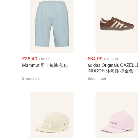
€38.40
€64.99
€80.00
€130.00
Mammut 男士短裤 蓝色
adidas Originals GAZELL
INDOOR 休闲鞋 棕金色
Breuninger
Breuninger