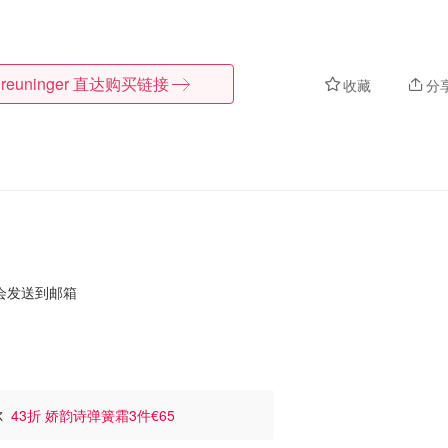
reuninger
直达购买链接
收藏
分
会发送到邮箱
马尔
43折 娇韵诗弹簧霜3件€65