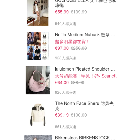
UGG UGG ELEA 女士棕色毛绒
凉拖
€55.99
€139.99
940人感兴趣
Nolita Medium Nubuck 链条 pochette
超多明星都在背！
€97.00
€250.00
928人感兴趣
lululemon Pleated Shoulder Bag 10L 单肩包
大号超能装！罕见！@- Scarlett
€64.00
€88.00
926人感兴趣
The North Face Sheru 防风夹
克
€39.19
€100.00
861人感兴趣
Birkenstock BIRKENSTOCK Solana 麂皮皮革凉拖