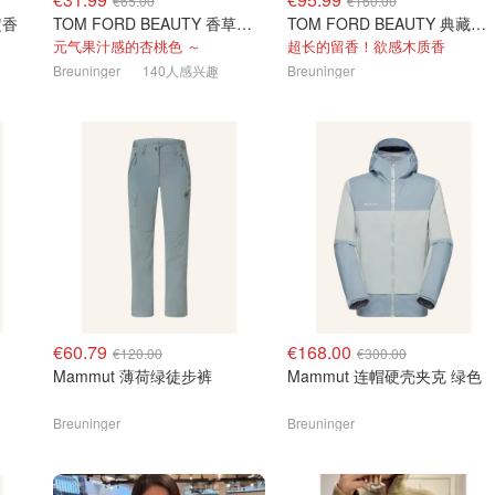
€65.00
€160.00
定香
TOM FORD BEAUTY 香草限定 镜面唇蜜 #08INHIBITION
TOM FORD BEAUTY 典藏金标 摩洛哥木 香水50ml
元气果汁感的杏桃色 ～
超长的留香！欲感木质香
Breuninger
140人感兴趣
Breuninger
€60.79
€168.00
€120.00
€300.00
Mammut 薄荷绿徒步裤
Mammut 连帽硬壳夹克 绿色
Breuninger
Breuninger