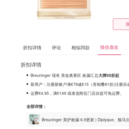
B
猜你喜欢
折扣详情
评论
相似同款
折扣详情
Breuninger 现有 美妆奥莱区 捡漏汇总
大牌55折起
新用户：注册
新账户
满€79
减€15（变相叠81折)
注册后
运费€4.95，满€149 或者选附近门店自提可免运费。
全部详情：
Breuninger 美护捡漏 6.9更新 | Diptyque、馥