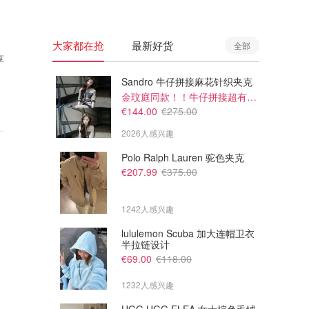
大家都在抢
最新好货
全部
享
Sandro 牛仔拼接麻花针织夹克
金玟庭同款！！牛仔拼接超有层次感
€144.00
€275.00
2026人感兴趣
Polo Ralph Lauren 驼色夹克
€207.99
€375.00
1242人感兴趣
lululemon Scuba 加大连帽卫衣
半拉链设计
€69.00
€118.00
1232人感兴趣