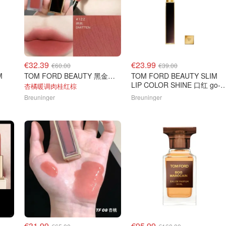
€32.39
€23.99
€60.00
€39.00
M
TOM FORD BEAUTY 黑金丝绒哑光唇釉#Smitten
TOM FORD BEAUTY SLIM
LIP COLOR SHINE 口红 go-
杏橘暖调肉桂红棕
see色
Breuninger
Breuninger
€31.99
€95.99