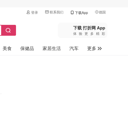
联系我们
德国
登录
下载App
🇺🇸
美国
下载 打折网 App
体验更多精彩
🇨🇳
中国
美食
保健品
家居生活
汽车
更多
🇨🇦
加拿大
🇬🇧
家电数码
英国
母婴玩具
🇩🇪
德国
旅游
🇫🇷
法国
🇮🇹
意大利
🇦🇺
澳洲
🇳🇿
新西兰