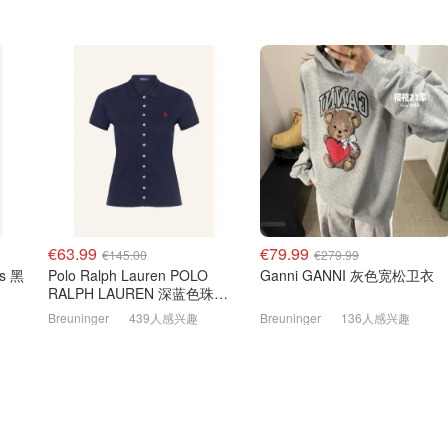
€63.99
€79.99
€145.00
€279.99
os 黑
Polo Ralph Lauren POLO
Ganni GANNI 灰色宽松卫衣
RALPH LAUREN 深蓝色珠地
布 Polo衫
Breuninger
439人感兴趣
Breuninger
136人感兴趣