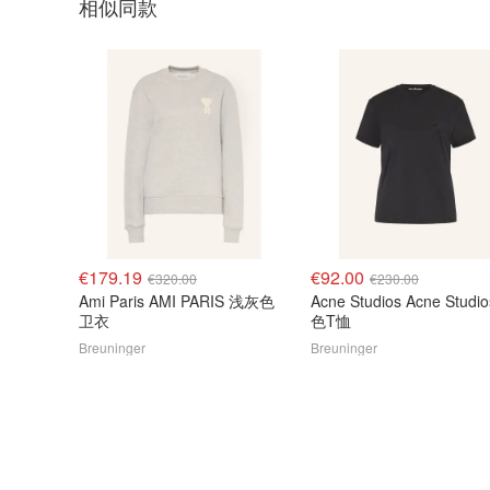
相似同款
€179.19
€92.00
€320.00
€230.00
Ami Paris AMI PARIS 浅灰色
Acne Studios Acne Studi
卫衣
色T恤
Breuninger
Breuninger