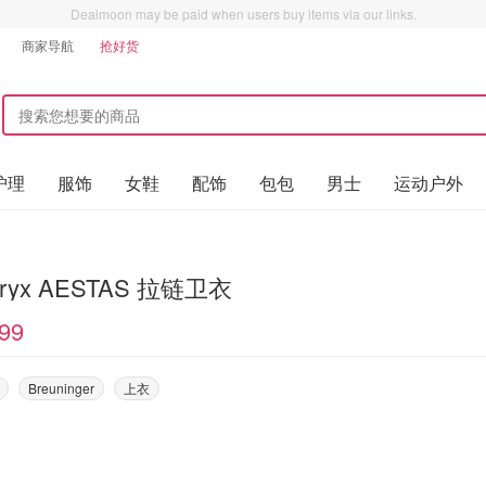
Dealmoon may be paid when users buy items via our links.
商家导航
抢好货
护理
服饰
女鞋
配饰
包包
男士
运动户外
teryx AESTAS 拉链卫衣
99
Breuninger
上衣