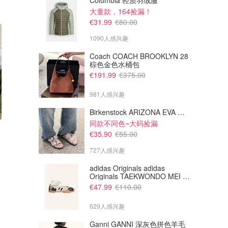
Columbia 轻质羽绒服
大童款，164捡漏！
€31.99
€80.00
1090人感兴趣
Coach COACH BROOKLYN 28
棕色金色水桶包
€191.99
€375.00
981人感兴趣
Birkenstock ARIZONA EVA 平底拖鞋 浅棕色
同款不同色~大码捡漏
€67.19
€218.32
€119.99
€390.00
€35.90
€55.00
Ganni GANNI T恤 白色粉色绿
Ami Paris AMI PARIS 奶油色
色
套头衫
727人感兴趣
Breuninger
Breuninger
adidas Originals adidas
Originals TAEKWONDO MEI 芭
蕾鞋 棕色米色
€47.99
€110.00
629人感兴趣
Ganni GANNI 深灰色拼色羊毛