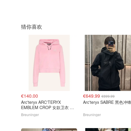
猜你喜欢
€140.00
€649.99
€899.99
Arc'teryx ARC'TERYX
Arc'teryx SABRE 黑色
EMBLEM CROP 女款卫衣 粉
色
Breuninger
Breuninger