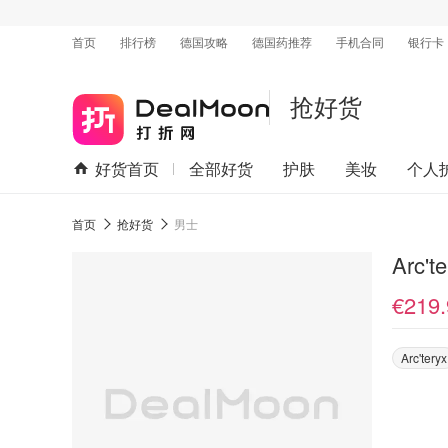
首页
排行榜
德国攻略
德国药推荐
手机合同
银行卡
抢好货
好货首页
全部好货
护肤
美妆
个人
首页
抢好货
男士
Arc'
€219.
Arc'teryx