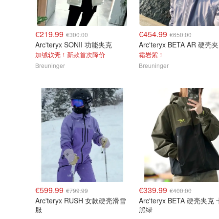
€219.99
€454.99
€300.00
€650.00
Arc'teryx SONII 功能夹克
加绒软壳！新款首次降价
霜岩紫！
Breuninger
Breuninger
€599.99
€339.99
€799.99
€400.00
Arc'teryx RUSH 女款硬壳滑雪
Arc'teryx BETA 硬壳夹克
服
黑绿