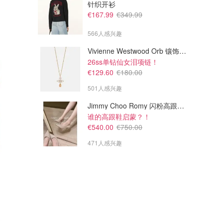
针织开衫
€167.99
€349.99
566人感兴趣
Vivienne Westwood Orb 镶饰项链
26ss单钻仙女泪项链！
€129.60
€180.00
501人感兴趣
Jimmy Choo Romy 闪粉高跟鞋 米金色
谁的高跟鞋启蒙？！
€540.00
€750.00
471人感兴趣