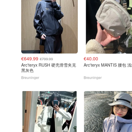
€649.99
€40.00
€799.99
Arc'teryx RUSH 硬壳滑雪夹克
Arc'teryx MANTIS 腰包
黑灰色
Breuninger
Breuninger