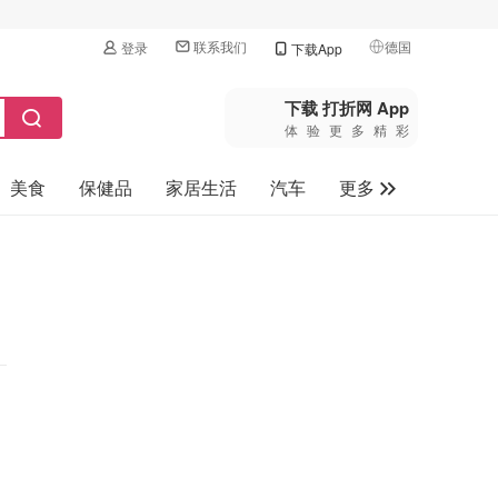
联系我们
德国
登录
下载App
🇺🇸
美国
下载 打折网 App
体验更多精彩
🇨🇳
中国
美食
保健品
家居生活
汽车
更多
🇨🇦
加拿大
🇬🇧
家电数码
英国
母婴玩具
🇩🇪
德国
旅游
🇫🇷
法国
🇮🇹
意大利
🇦🇺
澳洲
🇳🇿
新西兰