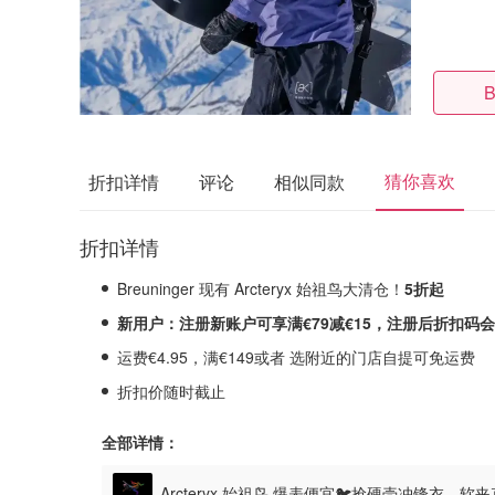
B
猜你喜欢
折扣详情
评论
相似同款
折扣详情
Breuninger 现有 Arcteryx 始祖鸟大清仓！
5折起
新用户：
注册新账户可享满€79
减€15
，注册后折扣码会
运费€4.95，满€149或者 选附近的门店自提可免运费
折扣价随时截止
全部详情：
Arcteryx 始祖鸟 爆表便宜🐦抢硬壳冲锋衣、软