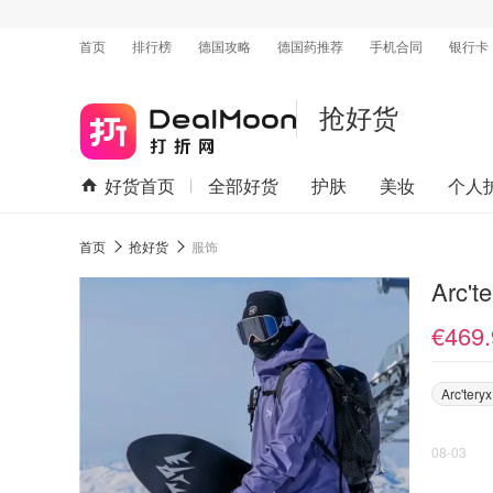
首页
排行榜
德国攻略
德国药推荐
手机合同
银行卡
抢好货
好货首页
全部好货
护肤
美妆
个人
首页
抢好货
服饰
Arc'
€469.
Arc'teryx
08-03