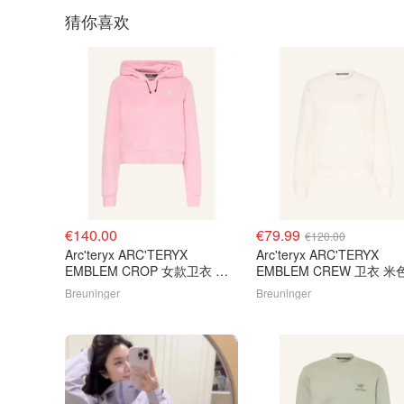
猜你喜欢
€140.00
€79.99
€120.00
Arc'teryx ARC'TERYX
Arc'teryx ARC'TERYX
EMBLEM CROP 女款卫衣 粉
EMBLEM CREW 卫衣 米
色
Breuninger
Breuninger