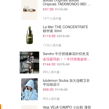
adidas Originals adidas
Originals TAEKWONDO MEI 芭
蕾鞋 棕色米色
€47.99
€110.00
1377人感兴趣
La Mer THE CONCENTRATE
精华液 30ml
€119.99
€210.00
1122人感兴趣
Sandro 牛仔拼接麻花针织夹克
金玟庭同款！！牛仔拼接超有层次感
€144.00
€275.00
965人感兴趣
lululemon Scuba 加大连帽卫衣
半拉链设计
€69.00
€118.00
953人感兴趣
Veja VEJA CAMPO 小白鞋 薄荷