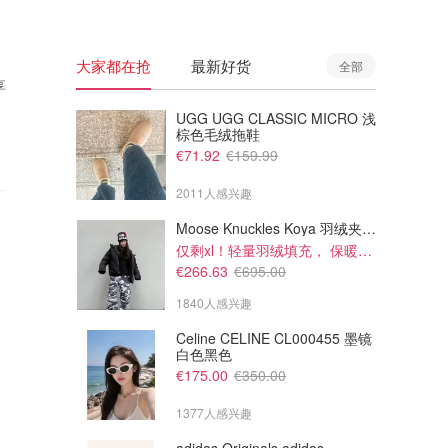
大家都在抢
最新好货
全部
享
UGG UGG CLASSIC MICRO 浅
棕色毛绒拖鞋
€71.92
€159.99
2011人感兴趣
Moose Knuckles Koya 羽绒夹克 黑色
仅剩xl！轻量羽绒填充， 保暖不厚重
€266.63
€695.00
1840人感兴趣
Celine CELINE CL000455 墨镜
白色黑色
€175.00
€350.00
1377人感兴趣