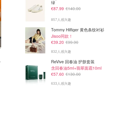
绿
€87.99
€140.00
857人感兴趣
Tommy Hilfiger 黄色条纹衬衫
Jisoo同款！
€39.20
€99.90
832人感兴趣
€159.99
€89.99
€200.00
€120.00
夹克 浅绿色
Patagonia TORRENTSHELL 功能夹克 橙色
Patagonia RETRO PILE 抓绒马甲 米色
ReVive 回春油 护肤套装
经典Torrentshell！橙色太抢镜了！
经典Retro Pile毛绒质感！！
含回春油5ml+翡翠面霜10ml
Breuninger
Breuninger
€57.60
€130.00
633人感兴趣