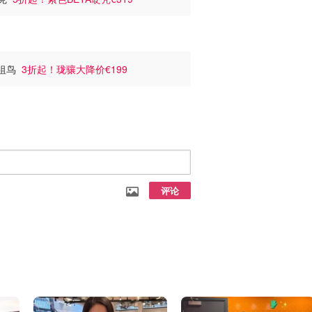
始祖鸟
3折起！珑骧大降价€199
评论