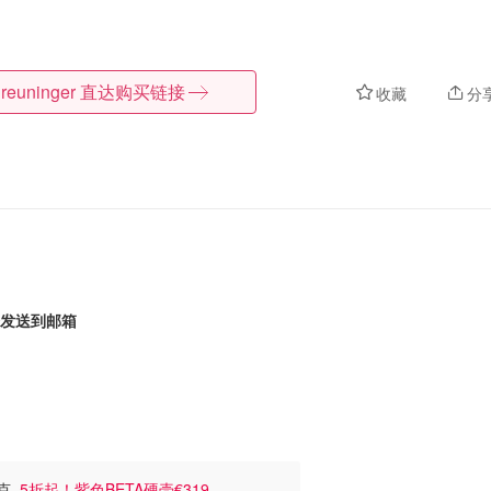
reuninger
直达购买链接
收藏
分
发送到邮箱
夹克
5折起！紫色BETA硬壳€319