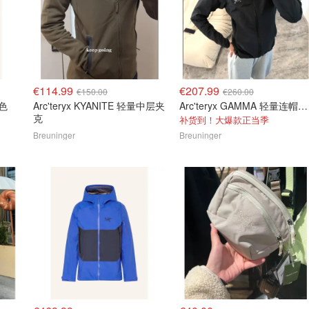
€114.99
€207.99
€150.00
€260.00
绿色
Arc'teryx KYANITE 轻量中层夹
Arc'teryx GAMMA 轻量连帽夹克
克
补货到！大爆款正当季
Breuninger
Breuninger