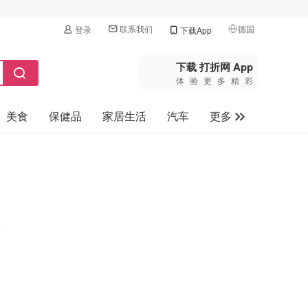
联系我们
德国
登录
下载App
🇺🇸
美国
下载 打折网 App
体验更多精彩
🇨🇳
中国
美食
保健品
家居生活
汽车
更多
🇨🇦
加拿大
🇬🇧
家电数码
英国
母婴玩具
🇩🇪
德国
旅游
🇫🇷
法国
🇮🇹
意大利
🇦🇺
澳洲
🇳🇿
新西兰