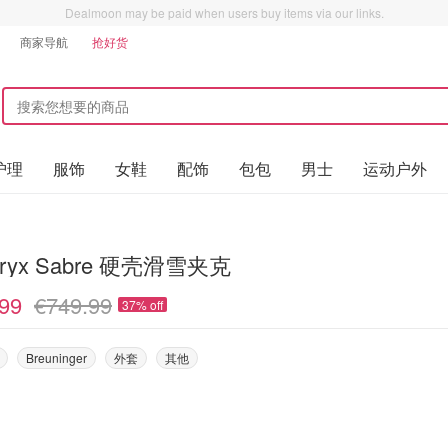
Dealmoon may be paid when users buy items via our links.
商家导航
抢好货
护理
服饰
女鞋
配饰
包包
男士
运动户外
teryx Sabre 硬壳滑雪夹克
99
€749.99
37% off
Breuninger
外套
其他