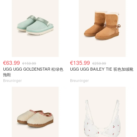
€63.99
€135.99
€159.99
€259.99
UGG UGG GOLDENSTAR 松绿色
UGG UGG BAILEY TIE 驼色加绒靴
拖鞋
Breuninger
Breuninger