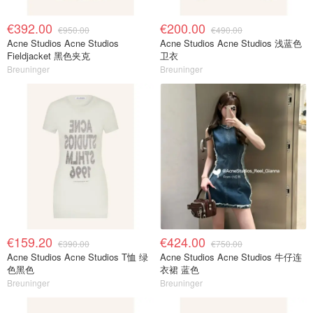
€392.00
€200.00
€950.00
€490.00
Acne Studios Acne Studios
Acne Studios Acne Studios 浅蓝色
Fieldjacket 黑色夹克
卫衣
Breuninger
Breuninger
€159.20
€424.00
€390.00
€750.00
Acne Studios Acne Studios T恤 绿
Acne Studios Acne Studios 牛仔连
色黑色
衣裙 蓝色
Breuninger
Breuninger