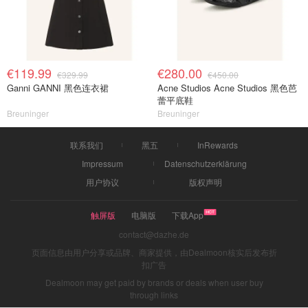
€119.99
€280.00
€329.99
€450.00
Ganni GANNI 黑色连衣裙
Acne Studios Acne Studios 黑色芭
蕾平底鞋
Breuninger
Breuninger
联系我们
黑五
InRewards
Impressum
Datenschutzerklärung
用户协议
版权声明
触屏版
电脑版
下载App
contact@dazhe.de
页面信息由用户分享或品牌、商家提供，由Dealmoon核实后发布折
扣广告
Dealmoon may get paid by brands or deals when user buy
through links