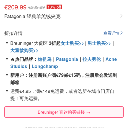
€209.99
€239.99
13% off
Patagonia 经典羊羔绒夹克
折扣详情
查看详情
Breuninger 大促区
3折起
女士购买>>
|
男士购买>>
｜
大童款购买>>
🔥热门品牌：
始祖鸟
｜
Patagonia
｜
拉夫劳伦
｜
Acne
Studios
｜
Longchamp
新用户：注册
新账户
满€79
减€15
码，注册后会发送到
邮箱
运费€4.95，满€149免运费，或者选所在城市门店自
提！可免运费。
Breuninger 直达购买链接 →
Dealmoon may be paid when users buy items via our links.