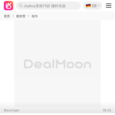
🇩🇪
Joybuy变相75折 随时失效
DE
Boticinal 夏促开抢！
4折！lulu周四疯狂上新
还没结束！&OtherStories大促
速领！Stanley独家85折
疑似霸哥！Camper额外叠85折
Zalando 奥莱闪促！每日更新
Moncler反季囤！5折起+叠9折
Coach Brooklyn仅€192
首页
抢好货
服饰
Breuninger
06-23