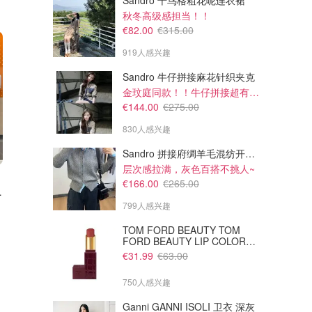
Sandro 千鸟格粗花呢连衣裙
秋冬高级感担当！！
€82.00
€315.00
919人感兴趣
Sandro 牛仔拼接麻花针织夹克
金玟庭同款！！牛仔拼接超有层次感
€144.00
€275.00
830人感兴趣
Sandro 拼接府绸羊毛混纺开衫 灰色
层次感拉满，灰色百搭不挑人~
€159.99
€89.99
€200.00
€120.00
€166.00
€265.00
夹克 浅绿色
Patagonia TORRENTSHELL 功能夹克 橙色
Patagonia RETRO PILE 抓绒马甲 米色
799人感兴趣
经典Torrentshell！橙色太抢镜了！
经典Retro Pile毛绒质感！！
Breuninger
Breuninger
TOM FORD BEAUTY TOM
FORD BEAUTY LIP COLOR
SATIN MATTE 裸玫瑰口红
€31.99
€63.00
750人感兴趣
Ganni GANNI ISOLI 卫衣 深灰