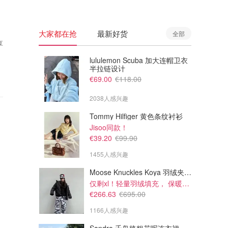
大家都在抢
最新好货
全部
享
lululemon Scuba 加大连帽卫衣
半拉链设计
€69.00
€118.00
2038人感兴趣
Tommy Hilfiger 黄色条纹衬衫
Jisoo同款！
€39.20
€99.90
1455人感兴趣
Moose Knuckles Koya 羽绒夹克 黑色
仅剩xl！轻量羽绒填充， 保暖不厚重
€266.63
€695.00
1166人感兴趣