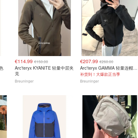
€114.99
€207.99
€150.00
€260.00
绿色
Arc'teryx KYANITE 轻量中层夹
Arc'teryx GAMMA 轻量连帽夹克
克
补货到！大爆款正当季
Breuninger
Breuninger