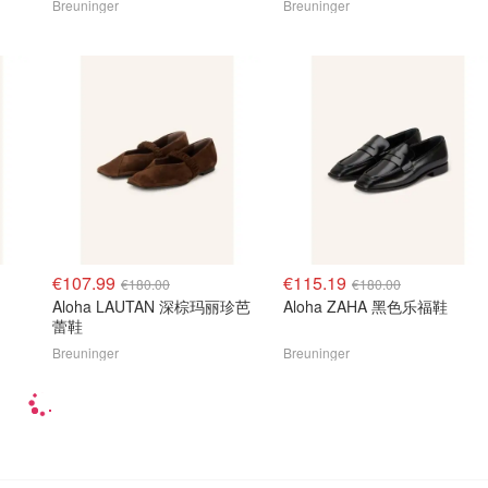
Breuninger
Breuninger
€107.99
€115.19
€180.00
€180.00
Aloha LAUTAN 深棕玛丽珍芭
Aloha ZAHA 黑色乐福鞋
蕾鞋
Breuninger
Breuninger