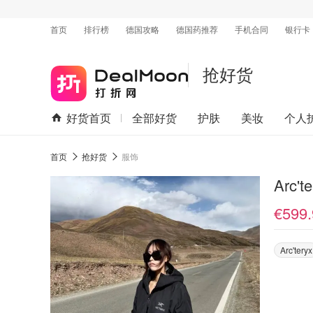
首页
排行榜
德国攻略
德国药推荐
手机合同
银行卡
抢好货
好货首页
全部好货
护肤
美妆
个人
首页
抢好货
服饰
Arc'
€599.
Arc'teryx