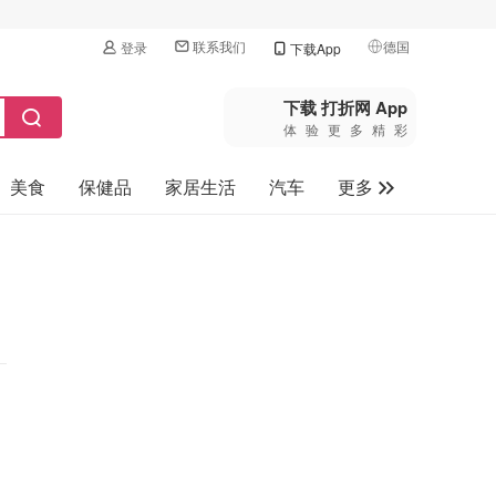
联系我们
德国
登录
下载App
🇺🇸
美国
下载 打折网 App
体验更多精彩
🇨🇳
中国
美食
保健品
家居生活
汽车
更多
🇨🇦
加拿大
🇬🇧
家电数码
英国
母婴玩具
🇩🇪
德国
旅游
🇫🇷
法国
🇮🇹
意大利
🇦🇺
澳洲
🇳🇿
新西兰