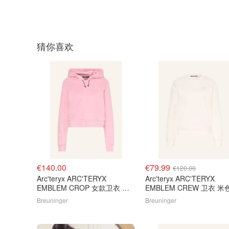
猜你喜欢
€140.00
€79.99
€120.00
Arc'teryx ARC'TERYX
Arc'teryx ARC'TERYX
EMBLEM CROP 女款卫衣 粉
EMBLEM CREW 卫衣 米
色
Breuninger
Breuninger