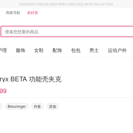
Dealmoon may be paid when users buy items via our links.
商家导航
抢好货
护理
服饰
女鞋
配饰
包包
男士
运动户外
teryx BETA 功能壳夹克
99
Breuninger
外套
其他