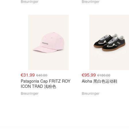
Breuninger
Breuninger
€31.99
€95.99
€40.00
€180.00
Patagonia Cap FRITZ ROY
Aloha 黑白色运动鞋
ICON TRAD 浅粉色
Breuninger
Breuninger