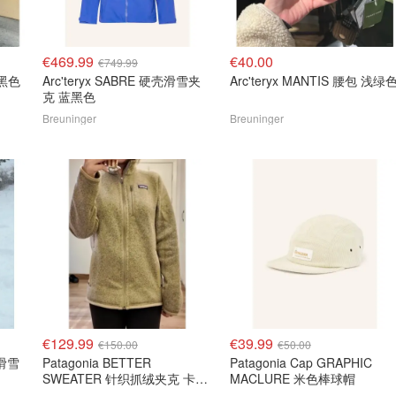
€469.99
€40.00
€749.99
 黑色
Arc'teryx SABRE 硬壳滑雪夹
Arc'teryx MANTIS 腰包 浅绿
克 蓝黑色
Breuninger
Breuninger
€129.99
€39.99
€150.00
€50.00
Patagonia BETTER
Patagonia Cap GRAPHIC
SWEATER 针织抓绒夹克 卡其
MACLURE 米色棒球帽
色