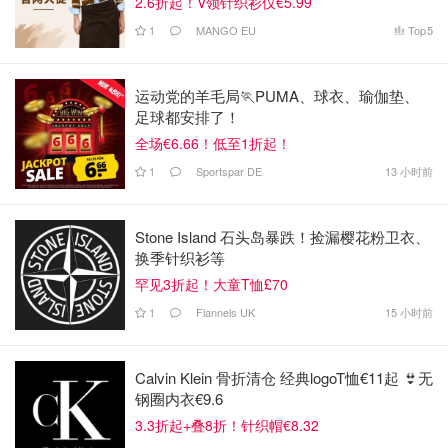
2.6折起！V领针织衫仅€5.99
1
MANGO EU
Top
5
运动党的羊毛局🏃PUMA、球衣、瑜伽垫、
足球都安排了！
全场€6.66！低至1折起！
1
Sportspar DE
13 小时前
Stone Island 石头岛暴跌！捡漏樱花粉卫衣、
换季针织衫等
罕见3折起！大童T恤£70
1
Flannels UK
15 小时前
Calvin Klein 骨折清仓 经典logoT恤€11起 👙无
钢圈内衣€9.6
3.3折起+叠8折！针织帽€8.32