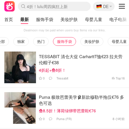
🇩🇪
4折！lulu周四疯狂上新
还没结束！&OtherStories大促
DE
Boticinal 夏促开抢！
Joybuy变相75折 随时失效
速领！Stanley独家85折
疑似霸哥！Camper额外叠85折
Zalando 奥莱闪促！每日更新
Moncler反季囤！5折起+叠9折
Coach Brooklyn仅€192
首页
最新
服饰手袋
美妆护肤
母婴儿童
电子电脑
Dealmoon may be paid when users buy items via our links.
全部
独家
热门
服饰手袋
美妆护肤
母婴儿童
TESSABIT 清仓大促 CarharttT恤€23 拉夫劳
伦帽子€38
4折起+叠8折！
0
Tessabit
Top
16
Puma 极致芭蕾美学🩰新款穆勒半拖仅€76 多
色可选
叠8.5折！薄荷绿绑带芭蕾鞋€76
0
Puma (FR)
8 小时前