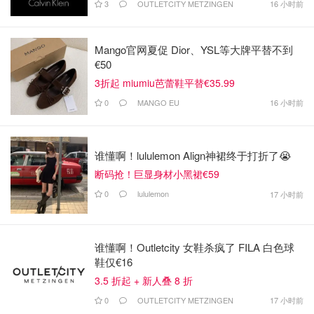
3
OUTLETCITY METZINGEN
16 小时前
Mango官网夏促 Dior、YSL等大牌平替不到
€50
3折起 miumiu芭蕾鞋平替€35.99
0
MANGO EU
16 小时前
谁懂啊！lululemon Align神裙终于打折了😭
断码抢！巨显身材小黑裙€59
0
lululemon
17 小时前
谁懂啊！Outletcity 女鞋杀疯了 FILA 白色球
鞋仅€16
3.5 折起 + 新人叠 8 折
0
OUTLETCITY METZINGEN
17 小时前