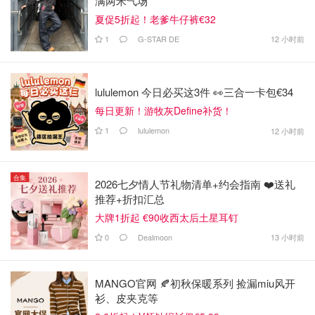
满两米气场
夏促5折起！老爹牛仔裤€32
1
G-STAR DE
12 小时前
lululemon 今日必买这3件 👀三合一卡包€34
每日更新！游牧灰Define补货！
1
lululemon
12 小时前
合集
2026七夕情人节礼物清单+约会指南 ❤️送礼
推荐+折扣汇总
大牌1折起 €90收西太后土星耳钉
0
Dealmoon
13 小时前
MANGO官网 🍂初秋保暖系列 捡漏miu风开
衫、皮夹克等