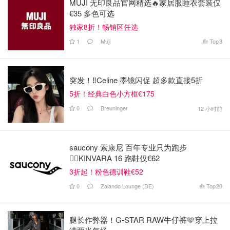
MUJI 无印良品官网精选🔥家居服睡衣套装仅
€35 多色可选
独家8折！畅销区任选
1
Muji
Top
3
突发！‼️Celine 墨镜闪促 超多款直接5折
5折！经典白色小方框€175
0
Breuninger
12 小时前
saucony 索康尼 百年专业只为跑步
🏃‍♀️KINVARA 16 跑鞋仅€62
3折起！粉色德训鞋€52
0
Zalando Lounge (DE)
Top
20
腿长作弊器！G-STAR RAW牛仔裤🩵穿上拉