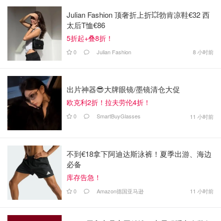
Julian Fashion 顶奢折上折💥勃肯凉鞋€32 西
太后T恤€86
5折起+叠8折！
0
Julian Fashion
8 小时前
出片神器😎大牌眼镜/墨镜清仓大促
欧克利2折！拉夫劳伦4折！
0
SmartBuyGlasses
11 小时前
不到€18拿下阿迪达斯泳裤！夏季出游、海边
必备
库存告急！
0
Amazon德国亚马逊
11 小时前