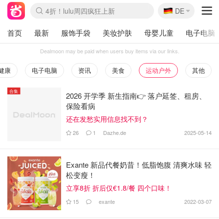
🇩🇪
4折！lulu周四疯狂上新
DE
Boticinal 夏促开抢！
还没结束！&OtherStories大促
Joybuy变相75折 随时失效
速领！Stanley独家85折
疑似霸哥！Camper额外叠85折
Zalando 奥莱闪促！每日更新
Moncler反季囤！5折起+叠9折
Coach Brooklyn仅€192
首页
最新
服饰手袋
美妆护肤
母婴儿童
电子电脑
Dealmoon may be paid when users buy items via our links.
健康
电子电脑
资讯
美食
运动户外
其他
合集
2026 开学季 新生指南👉 落户延签、租房、
保险看病
还在发愁实用信息找不到？
26
1
Dazhe.de
2025-05-14
Exante 新品代餐奶昔！低脂饱腹 清爽水味 轻
松变瘦！
立享8折 折后仅€1.8/餐 四个口味！
15
exante
2022-03-07