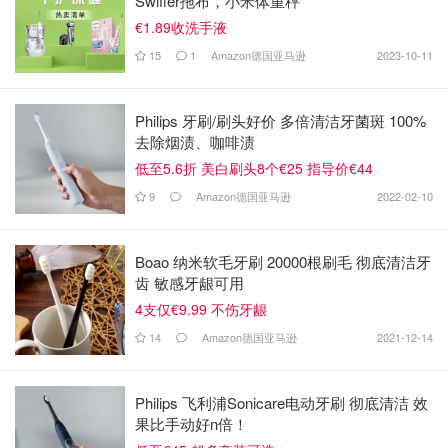
Swiffer拖布，小米体重秤
€1.89收洗手液
15
1
Amazon德国亚马逊
2023-10-11
Philips 牙刷/刷头好价 多倍清洁牙菌斑 100%
去除烟渍、咖啡渍
低至5.6折 美白刷头8个€25 指导价€44
9
Amazon德国亚马逊
2022-02-10
Boao 纳米软毛牙刷 20000根刷毛 彻底清洁牙
齿 敏感牙龈可用
4支仅€9.99 不伤牙龈
14
Amazon德国亚马逊
2021-12-14
Philips 飞利浦Sonicare电动牙刷 彻底清洁 效
果比手动好n倍！