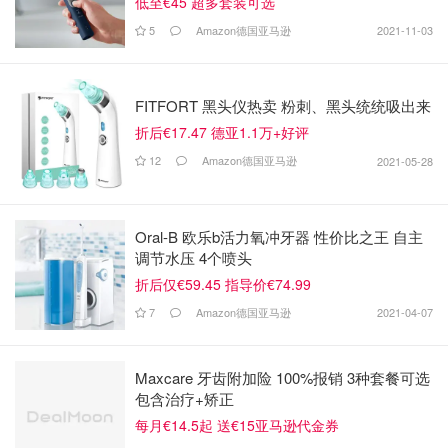
低至€45 超多套装可选
5
Amazon德国亚马逊
2021-11-03
FITFORT 黑头仪热卖 粉刺、黑头统统吸出来
折后€17.47 德亚1.1万+好评
12
Amazon德国亚马逊
2021-05-28
Oral-B 欧乐b活力氧冲牙器 性价比之王 自主
调节水压 4个喷头
折后仅€59.45 指导价€74.99
7
Amazon德国亚马逊
2021-04-07
Maxcare 牙齿附加险 100%报销 3种套餐可选
包含治疗+矫正
每月€14.5起 送€15亚马逊代金券