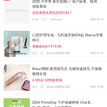
2026 开学季 新生指南👉 落户延签、租房、
保险看病
还在发愁实用信息找不到？
26
1
Dazhe.de
2025-05-14
口腔护理专场 - 飞利浦牙刷€54起 Marvis牙膏
€6.5
替换刷头6个€19.99
2
Amazon德国亚马逊
2025-01-31
Braun博朗 家用脱毛仪 无痛快速脱毛 不做猕
猴桃女孩
4.5折起 €289收套装
0
Amazon德国亚马逊
2024-10-08
2024 PrimeDay 个护保健榜单 Oral-B，