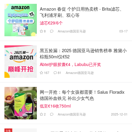
Amazon 春促 个护日用热卖榜 - Brita滤芯、
飞利浦牙刷、双心等
滤芯€29/6个
8
Amazon德国亚马逊
03-17
黑五捡漏：2025 德国亚马逊销售榜单 雅黛小
棕瓶50ml仅€52
Abtei护眼胶囊€4，Labubu已开奖
167
81
Amazon德国亚马逊
网一开抢：每个女孩都需要！Salus Floradix
德国补血铁元 补出少女气色
低至€16收750ml
2
Amazon德国亚马逊
2025-12-01
合集