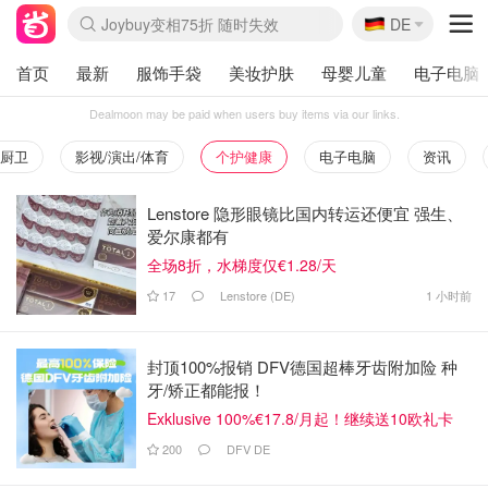
🇩🇪
Joybuy变相75折 随时失效
DE
Boticinal 夏促开抢！
4折！lulu周四疯狂上新
还没结束！&OtherStories大促
速领！Stanley独家85折
疑似霸哥！Camper额外叠85折
Zalando 奥莱闪促！每日更新
Moncler反季囤！5折起+叠9折
Coach Brooklyn仅€192
首页
最新
服饰手袋
美妆护肤
母婴儿童
电子电脑
Dealmoon may be paid when users buy items via our links.
厨卫
影视/演出/体育
个护健康
电子电脑
资讯
Lenstore 隐形眼镜比国内转运还便宜 强生、
爱尔康都有
全场8折，水梯度仅€1.28/天
17
Lenstore (DE)
1 小时前
封顶100%报销 DFV德国超棒牙齿附加险 种
牙/矫正都能报！
Exklusive 100%€17.8/月起！继续送10欧礼卡
200
DFV DE