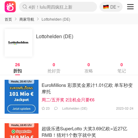
🇩🇪
4折！lulu周四疯狂上新
DE
Boticinal 夏促开抢！
还没结束！&OtherStories大促
Joybuy变相75折 随时失效
速领！Stanley独家85折
疑似霸哥！Camper额外叠85折
Zalando 奥莱闪促！每日更新
Moncler反季囤！5折起+叠9折
Coach Brooklyn仅€192
首页
商家导航
Lottohelden (DE)
Lottohelden (DE)
26
0
0
0
折扣
抢好货
攻略
笔记
EuroMillions 彩票奖金累计1.01亿欧 单车秒变
摩托
周二/五开奖 2注机会只要€6
23
Lottohelden (DE)
2023-02-24
超级乐透SuperLotto 大奖3.69亿欧=近27亿
RMB！猜对1个数字就中奖