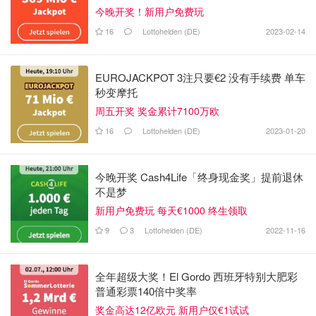
今晚开奖！新用户免费玩
16
Lottohelden (DE)
2023-02-14
EUROJACKPOT 3注只要€2 没有手续费 单车
秒变摩托
周五开奖 奖金累计7100万欧
16
Lottohelden (DE)
2023-01-20
今晚开奖 Cash4Life「终身现金奖」提前退休
不是梦
新用户免费玩 每天€1000 终生领取
9
3
Lottohelden (DE)
2022-11-16
全年超级大奖！El Gordo 西班牙特别大肥彩
普通彩票140倍中奖率
奖金高达12亿欧元 新用户仅€1试试