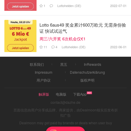
1
Lottohelden (DE)
2022-07-01
Lotto 6aus49 奖金累计600万欧元 无需身份验
证 快试试运气
周三/六开奖 6次机会仅€1
11
4
Lottohelden (DE)
2022-06-01
联系我们
黑五
InRewards
Impressum
Datenschutzerklärung
用户协议
版权声明
触屏版
电脑版
下载App
contact@dazhe.de
页面信息由用户分享或品牌、商家提供，由Dealmoon核实后发布折
扣广告
Dealmoon may get paid by brands or deals when user buy
through links