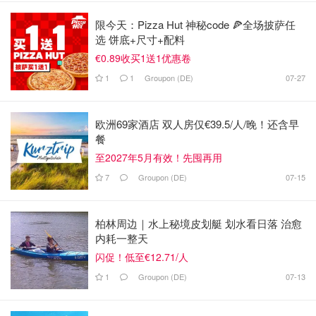
限今天：Pizza Hut 神秘code 🍕全场披萨任
选 饼底+尺寸+配料
€0.89收买1送1优惠卷
1
1
Groupon (DE)
07-27
欧洲69家酒店 双人房仅€39.5/人/晚！还含早
餐
至2027年5月有效！先囤再用
7
Groupon (DE)
07-15
柏林周边｜水上秘境皮划艇 划水看日落 治愈
内耗一整天
闪促！低至€12.71/人
1
Groupon (DE)
07-13