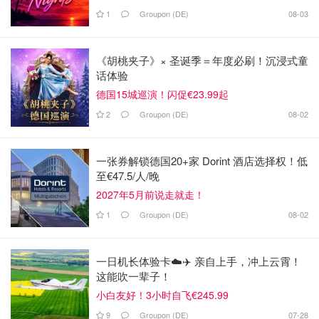
1
Groupon (DE)
08-03
《胡桃夹子》× 圣诞季＝年度必刷！沉浸式童
话体验
德国15城巡演！闪促€23.99起
2
Groupon (DE)
08-02
一张券解锁德国20+家 Dorint 酒店选择权！低
至€47.5/人/晚
2027年5月前说走就走！
1
Groupon (DE)
08-02
一日机长体验卡☁️✈️ 亲自上手，冲上云霄！
这能吹一辈子！
小白友好！3小时自飞€245.99
9
Groupon (DE)
07-28