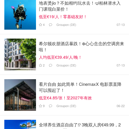
地表烫jio？不如相约玩水去！🤿柏林潜水入
门课现白菜价！
低至€19/人！零基础友好！
4
Groupon (DE)
07-13
希尔顿欢朋酒店暴跌！❄️心心念念的空调房来
啦！
人均低至€39.49/人/晚！
2
Groupon (DE)
07-13
看片自由 如此简单！CinemaxX 电影票直降
可以囤起了！
低至€4.85/张！至2027年有效
9
Groupon (DE)
06-22
全球养生酒店自由了⁉️ 3晚双人房€49.99，2