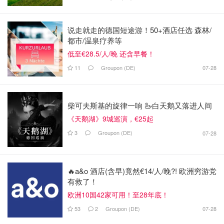
说走就走的德国短途游！50+酒店任选 森林/
都市/温泉疗养等
低至€28.5/人/晚 还含早餐！
11
Groupon (DE)
07-28
柴可夫斯基的旋律一响 🦢白天鹅又落进人间
《天鹅湖》9城巡演，€25起
3
Groupon (DE)
07-28
🔥a&o 酒店(含早)竟然€14/人/晚?! 欧洲穷游党
有救了！
欧洲10国42家可用！至28年底！
53
2
Groupon (DE)
07-28