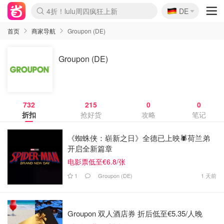
🇩🇪
4折！lulu周四疯狂上新
DE
Boticinal 夏促开抢！
还没结束！&OtherStories大促
Joybuy变相75折 随时失效
速领！Stanley独家85折
疑似霸哥！Camper额外叠85折
Zalando 奥莱闪促！每日更新
Moncler反季囤！5折起+叠9折
Coach Brooklyn仅€192
首页
商家导航
Groupon (DE)
Groupon (DE)
732
215
0
0
折扣
抢好货
攻略
笔记
《蜘蛛侠：崭新之日》全德已上映🕷️荷兰弟
开启全新篇章
电影票低至€6.8/张
1
Groupon (DE)
1 天前
Groupon 双人酒店券 折后低至€5.35/人晚