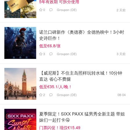
5年有效期 可拆分使用
0
Groupon (DE)
2 天前
诺兰口碑新作《奥德赛》全德热映中！3小时
史诗巨作！
低至€6.8/张
3
Groupon (DE)
3 天前
【威尼斯】不住主岛照样玩转水城！10分钟
直达 省心不费腿
低至€35.1/人/晚！
2
Groupon (DE)
08-04
夏季限定！SIXX PAXX 猛男秀全新主题 带姐
妹们一起打卡🤤
门票闪促！现仅€15.49