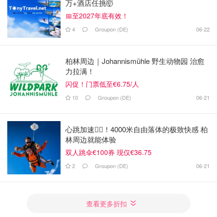
万+酒店任挑🤯
📅至2027年底有效！
4
Groupon (DE)
06-22
柏林周边｜Johannismühle 野生动物园 治愈
力拉满！
闪促！门票低至€6.75/人
10
Groupon (DE)
06-21
心跳加速❤️‍🔥！4000米自由落体的极致快感 柏
林周边就能体验
双人跳伞€100券 现仅€36.75
2
Groupon (DE)
06-21
查看更多折扣