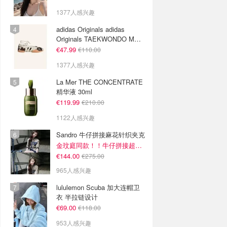
1377人感兴趣
adidas Originals adidas
Originals TAEKWONDO MEI
芭蕾鞋 棕色米色
€47.99
€110.00
1377人感兴趣
La Mer THE CONCENTRATE
精华液 30ml
€119.99
€210.00
1122人感兴趣
Sandro 牛仔拼接麻花针织夹克
金玟庭同款！！牛仔拼接超有层次感
€144.00
€275.00
965人感兴趣
lululemon Scuba 加大连帽卫
衣 半拉链设计
€69.00
€118.00
953人感兴趣