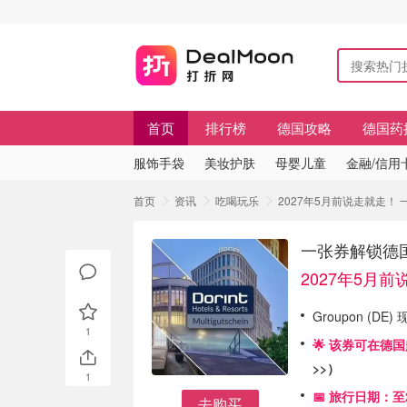
首页
排行榜
德国攻略
德国药
服饰手袋
美妆护肤
母婴儿童
金融/信用
首页
资讯
吃喝玩乐
2027年5月前说走就走！ 一
一张券解锁德国20
2027年5月
Groupon (DE)
1
🌟 该券可在德国
>>
）
1
📅 旅行日期：至
去购买