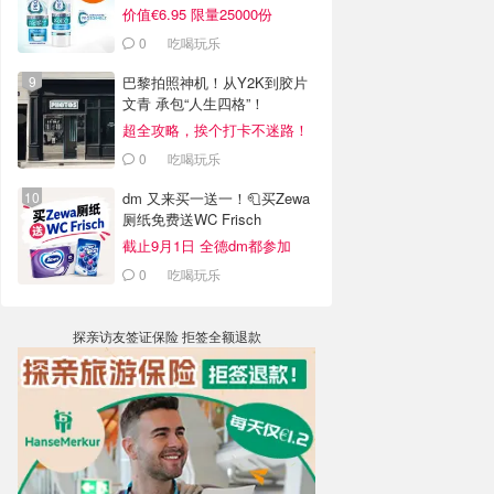
价值€6.95 限量25000份
0
吃喝玩乐
巴黎拍照神机！从Y2K到胶片
文青 承包“人生四格”！
超全攻略，挨个打卡不迷路！
0
吃喝玩乐
dm 又来买一送一！🧻买Zewa
厕纸免费送WC Frisch
截止9月1日 全德dm都参加
0
吃喝玩乐
探亲访友签证保险 拒签全额退款