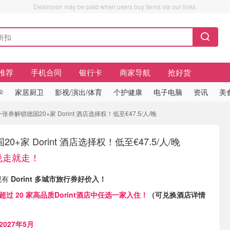
Dealmoon may be paid when users buy items via our links.
推荐
手机合同
银行卡
商家导航
抢好货
卡
家居厨卫
影视/演出/体育
个护健康
电子电脑
资讯
美
张券解锁德国20+家 Dorint 酒店选择权！低至€47.5/人/晚
+家 Dorint 酒店选择权！低至€47.5/人/晚
前说走就走！
 现有
Dorint 多城市旅行券好价入！
超过 20 家高品质Dorint酒店中任选一家入住！
（
可兑换酒店详情
2027年5月