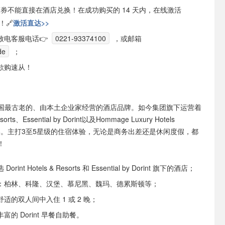
n 优惠券不能直接在酒店兑换！在成功购买的 14 天内，在线激活
！🔗
激活直达>>
致电客服电话👉
0221-93374100
，或邮箱
de
；
欲购速从！
说是德国最古老的、由本土企业家经营的酒店品牌。如今集团旗下运营着
Resorts、Essential by Dorint以及Hommage Luxury Hotels
n三大品牌。主打3至5星级的住宿体验，无论是商务出差还是休闲度假，都
！
int Hotels & Resorts 和 Essential by Dorint 旗下的酒店；
：柏林、科隆、汉堡、慕尼黑、魏玛、德累斯顿等；
适的双人间中入住 1 或 2 晚；
的 Dorint 早餐自助餐。