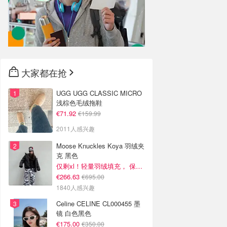
大家都在抢
UGG UGG CLASSIC MICRO
浅棕色毛绒拖鞋
€71.92
€159.99
2011人感兴趣
Moose Knuckles Koya 羽绒夹
克 黑色
仅剩xl！轻量羽绒填充， 保暖不厚重
€266.63
€695.00
1840人感兴趣
Celine CELINE CL000455 墨
镜 白色黑色
€175.00
€350.00