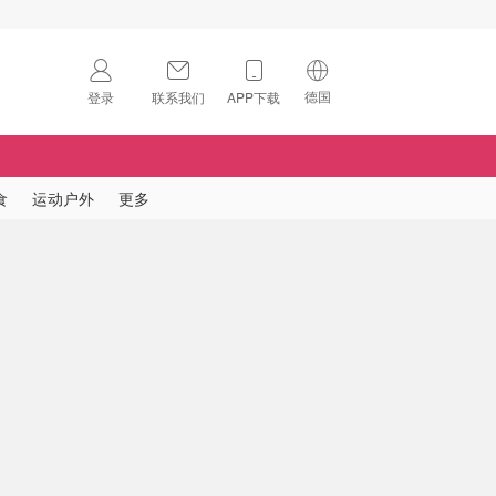
德国
登录
联系我们
APP下载
🇺🇸
美国
🇨🇳
中国
食
运动户外
更多
🇨🇦
加拿大
扫码下载 App
🇬🇧
英国
Download on the
App Store
🇩🇪
德国
Download the
Android App
🇫🇷
法国
🇮🇹
意大利
🇦🇺
澳洲