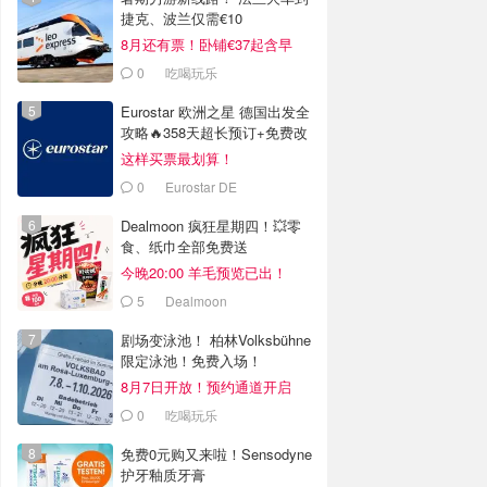
捷克、波兰仅需€10
8月还有票！卧铺€37起含早
0
吃喝玩乐
Eurostar 欧洲之星 德国出发全
攻略🔥358天超长预订+免费改
签
这样买票最划算！
0
Eurostar DE
Dealmoon 疯狂星期四！💥零
食、纸巾全部免费送
今晚20:00 羊毛预览已出！
5
Dealmoon
剧场变泳池！ 柏林Volksbühne
限定泳池！免费入场！
8月7日开放！预约通道开启
0
吃喝玩乐
免费0元购又来啦！Sensodyne
护牙釉质牙膏