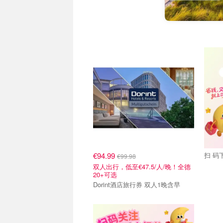
抢券直达
关注我
€94.99
扫 码下
€99.98
双人出行，低至€47.5/人/晚！全德
20+可选
Dorint酒店旅行券 双人1晚含早
关注我们~