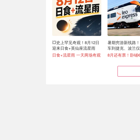
💥史上罕见奇观！8月12日
暑期穷游新线路！
迎来日食+英仙座流星雨
车到捷克、波兰仅需
日食+流星雨 一天两场奇观
巴黎拍照神机！从Y2K到胶
【威尼斯】不住主
片文青 承包“人生四格”！
转水城！10分钟直
不费腿
超全攻略，挨个打卡不迷路！
低至€35.1/人/晚