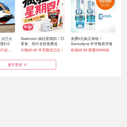
 法兰火
Dealmoon 疯狂星期四！💥
免费0元购又来啦！
€10
零食、纸巾全部免费送
Sensodyne 护牙釉质牙膏
8月还有票！卧铺€37起含早
今晚20:00 羊毛预览已出！
价值€6.95 限量25000份
展开更多
岛照样玩
Weekendesk ‘随心住’旅行
夏季限定！SIXX PAXX 猛
达 省心
礼盒闪促！欧区上千家酒店
男秀全新主题 带姐妹们一
任选
起打卡🤤
！
说走就走之旅€41.45/人/晚起
门票闪促！现仅€15.49