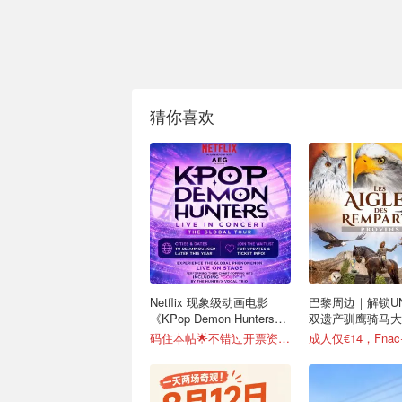
猜你喜欢
Netflix 现象级动画电影
巴黎周边｜解锁UN
《KPop Demon Hunters》
双遗产驯鹰骑马大秀
全球巡演官宣
攻略
码住本帖🌟不错过开票资讯！