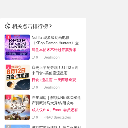
🇳🇿
新西兰
相关点击排行榜
Netflix 现象级动画电影
《KPop Demon Hunters》全
球巡演官宣
码住本帖🌟不错过开票资讯！
0
Dealmoon
💥史上罕见奇观！8月12日迎
来日食+英仙座流星雨
日食+流星雨 一天两场奇观
0
Dealmoon
巴黎周边｜解锁UNESCO双遗
产驯鹰骑马大秀❗️内附攻略
成人仅€14，Fnac+会员还有
折！
0
FNAC Spectacles
暑期穷游新线路！ 法兰火车到