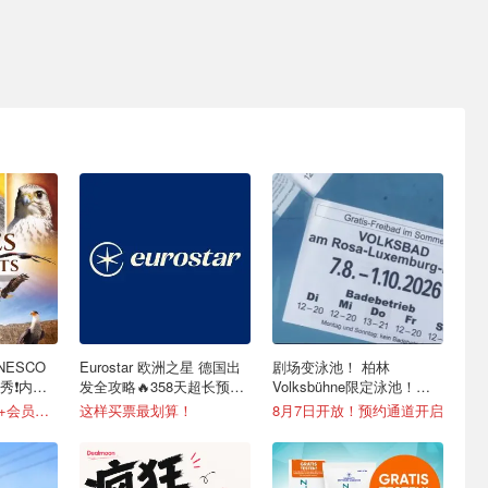
ESCO
Eurostar 欧洲之星 德国出
剧场变泳池！ 柏林
❗️内附
发全攻略🔥358天超长预订
Volksbühne限定泳池！免
+免费改签
费入场！
成人仅€14，Fnac+会员还有折！
这样买票最划算！
8月7日开放！预约通道开启