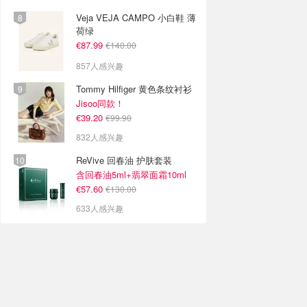
Veja VEJA CAMPO 小白鞋 薄
荷绿
€87.99
€140.00
857人感兴趣
Tommy Hilfiger 黄色条纹衬衫
Jisoo同款！
€39.20
€99.90
832人感兴趣
ReVive 回春油 护肤套装
含回春油5ml+翡翠面霜10ml
€57.60
€130.00
633人感兴趣