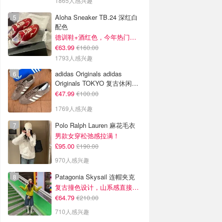
1865人感兴趣
Aloha Sneaker TB.24 深红白
配色
德训鞋+酒红色，今年热门组合！
€63.99
€160.00
1793人感兴趣
adidas Originals adidas
Originals TOKYO 复古休闲鞋
深棕色
€47.99
€100.00
1769人感兴趣
Polo Ralph Lauren 麻花毛衣
男款女穿松弛感拉满！
£95.00
£190.00
970人感兴趣
Patagonia Skysail 连帽夹克
复古撞色设计，山系感直接拉满
€64.79
€210.00
710人感兴趣