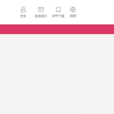
德国
登录
联系我们
APP下载
🇺🇸
美国
🇨🇳
中国
🇨🇦
加拿大
扫码下载 App
🇬🇧
英国
Download on the
App Store
🇩🇪
德国
Download the
Android App
🇫🇷
法国
🇮🇹
意大利
🇦🇺
澳洲