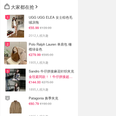
🇳🇿
新西兰
大家都在抢
UGG UGG ELEA 女士棕色毛
绒凉拖
€55.99
€139.99
2012人感兴趣
Polo Ralph Lauren 单肩包 橄
榄绿金色
€279.99
€595.00
1905人感兴趣
Sandro 牛仔拼接麻花针织夹克
金玟庭同款！！牛仔拼接超有层次感
€144.00
€275.00
1895人感兴趣
Patagonia 换季夹克
€60.79
€190.00