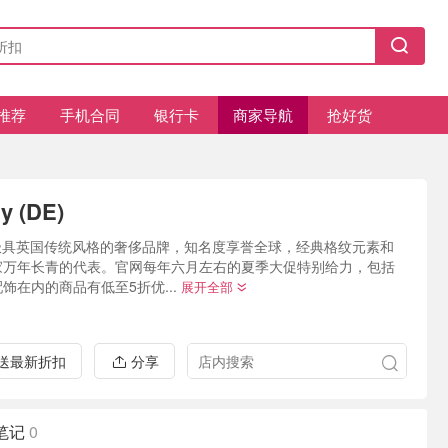
推荐
手机合同
银行卡
商家导航
抢好货
y (DE)
ry是极具英国传统风格的奢侈品牌，知名度享誉全球，经典格纹元素和
家万年长青的代表。官网每年六月左右的夏季大促特别给力，包括
饰在内的商品有低至5折优...
展开全部
推送最新折扣
分享
笔记
0