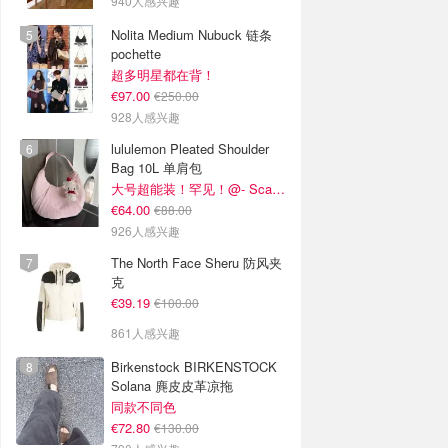
940人感兴趣
Nolita Medium Nubuck 链条
pochette
超多明星都在背！
€97.00
€250.00
928人感兴趣
lululemon Pleated Shoulder
Bag 10L 单肩包
大号超能装！罕见！@- Scarlett
€64.00
€88.00
926人感兴趣
The North Face Sheru 防风夹
克
€39.19
€100.00
861人感兴趣
Birkenstock BIRKENSTOCK
Solana 麂皮皮革凉拖
同款不同色
€72.80
€130.00