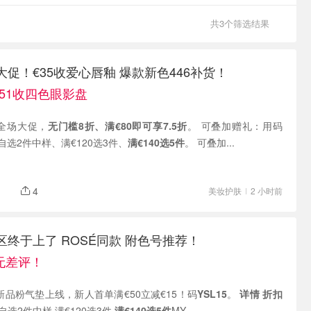
共3个筛选结果
妆大促！€35收爱心唇釉 爆款新色446补货！
 €51收四色眼影盘
现有 全场大促，
无门槛8折、
满€80即可享7.5折
。 可叠加赠礼：用码
0自选2件中样、满€120选3件、
满€140选5件
。 可叠加...
4
美妆护肤
2 小时前
德区终于上了 ROSÉ同款 附色号推荐！
网无差评！
 现有 新品粉气垫上线，新人首单满€50立减€15！码
YSL15
。
详情
折扣
00自选2件中样 满€120选3件
满€140选5件
MY...