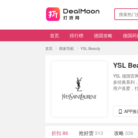
首页
排行榜
德国攻略
德国药
首页
商家导航
YSL Beauty
YSL Be
YSL 德国
多经典系列
用户喜爱，打折
APP
折扣
86
抢好货
313
攻略
336