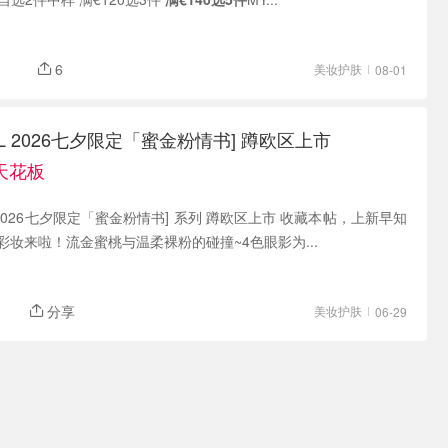
6
美妆护肤
08-01
L 2026七夕限定「蜜金粉情书] 蹲欧区上市
天花板
 现有 2026七夕限定「蜜金粉情书] 系列 蹲欧区上市 收藏本帖，上新早知
定彩妆来啦！流金蜜桃与温柔裸粉的碰撞~4色眼影为...
分享
美妆护肤
06-29