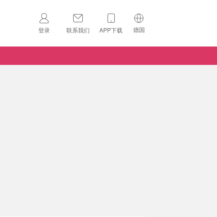
德国
登录
联系我们
APP下载
🇺🇸
美国
🇨🇳
中国
🇨🇦
加拿大
扫码下载 App
🇬🇧
英国
Download on the
App Store
🇩🇪
德国
Download the
Android App
🇫🇷
法国
🇮🇹
意大利
🇦🇺
澳洲