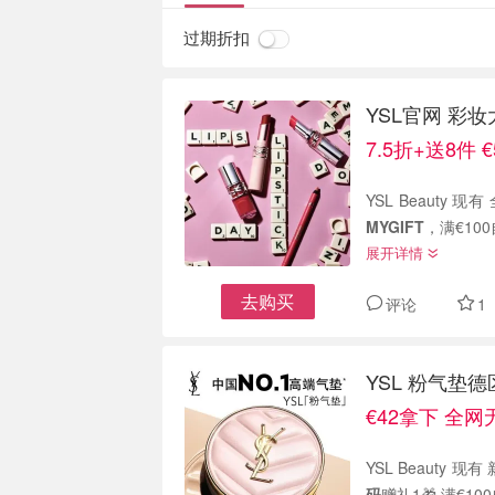
过期折扣
YSL官网 彩
7.5折+送8件
YSL Beauty 
MYGIFT
，满€10
展开详情
去购买
评论
1
YSL 粉气垫
€42拿下 全
YSL Beauty
码
赠礼1🎁 满€1