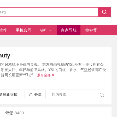
推荐
手机合同
银行卡
商家导航
抢好货
auty
官网将风格赋予身体与灵魂。 散发自由气息的YSL圣罗兰美妆拥有众
，彰显大胆、年轻与前卫风格。YSL的口红、香水、气垫粉饼都广受
网长期更新YSL折...
展开全部
推送最新折扣
分享
笔记
8439