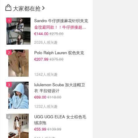
🇳🇿
新西兰
大家都在抢
Sandro 牛仔拼接麻花针织夹克
金玟庭同款！！牛仔拼接超有层次感
€144.00
€275.00
2026人感兴趣
Polo Ralph Lauren 驼色夹克
€207.99
€375.00
1242人感兴趣
lululemon Scuba 加大连帽卫
衣 半拉链设计
€69.00
€118.00
1232人感兴趣
UGG UGG ELEA 女士棕色毛
绒凉拖
€55.99
€139.99