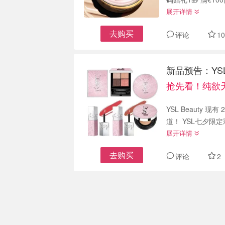
展开详情
去购买
评论
10
新品预告：YS
抢先看！纯欲
YSL Beauty
道！ YSL七夕限
展开详情
去购买
评论
2