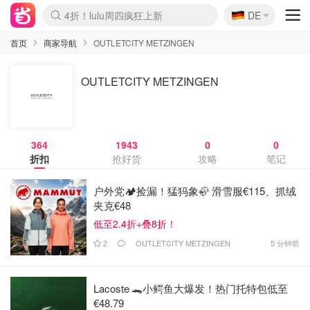
🇩🇪
4折！lulu周四疯狂上新
DE
Boticinal 夏促开抢！
还没结束！&OtherStories大促
Joybuy变相75折 随时失效
速领！Stanley独家85折
疑似霸哥！Camper额外叠85折
Zalando 奥莱闪促！每日更新
Moncler反季囤！5折起+叠9折
Coach Brooklyn仅€192
首页
商家导航
OUTLETCITY METZINGEN
OUTLETCITY METZINGEN
364
1943
0
0
折扣
抢好货
攻略
笔记
户外党🏕️捡漏！猛犸象🦣 滑雪服€115、抓绒
夹克€48
低至2.4折+叠8折！
2
OUTLETCITY METZINGEN
5 分钟前
Lacoste 🐊小鳄鱼大爆发！热门托特包低至
€48.79