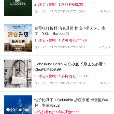
2.3折起+叠8折！粉衬衫€42.39
1
OUTLETCITY METZINGEN
Top
4
麦琴根打折村 清仓升级 抄底小剪刀✂️、麦
昆、YSL、Barbour等
1.5折起+叠8折！🥐可颂包€44.79
2
OUTLETCITY METZINGEN
Top
12
Liebeskind Berlin 清仓抄底 长期主义必看！
Clea托特€59.99
3.6折起+叠8折！斜挎钱包€63.99
1
OUTLETCITY METZINGEN
Top
9
性价比满了！Columbia 抄底专场 滑雪服€44
起，羽绒服€32
3折起+叠8折！印花T恤€7.99