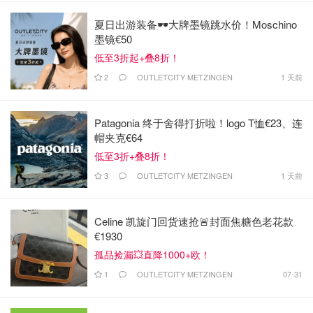
夏日出游装备🕶️大牌墨镜跳水价！Moschino
墨镜€50
低至3折起+叠8折！
2
OUTLETCITY METZINGEN
1 天前
Patagonia 终于舍得打折啦！logo T恤€23、连
帽夹克€64
低至3折+叠8折！
3
OUTLETCITY METZINGEN
1 天前
Celine 凯旋门回货速抢🚨封面焦糖色老花款
€1930
孤品捡漏💥直降1000+欧！
1
OUTLETCITY METZINGEN
07-31