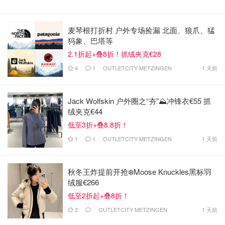
麦琴根打折村 户外专场捡漏 北面、狼爪、猛
犸象、巴塔等
2.1折起+叠8折！抓绒夹克€28
4
1
OUTLETCITY METZINGEN
1 天前
Jack Wolfskin 户外圈之“夯”⛰️冲锋衣€55 抓
绒夹克€44
低至3折+叠8.8折！
1
1
OUTLETCITY METZINGEN
1 天前
秋冬王炸提前开抢❄️Moose Knuckles黑标羽
绒服€266
低至2折起+叠8折！
2
OUTLETCITY METZINGEN
1 天前