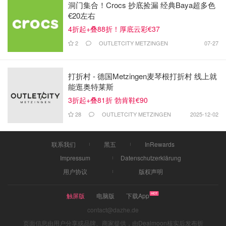
洞门集合！Crocs 抄底捡漏 经典Baya超多色
€20左右
4折起+叠88折！厚底云彩€37
2
OUTLETCITY METZINGEN
07-27
打折村 - 德国Metzingen麦琴根打折村 线上就
能逛奥特莱斯
3折起+叠81折 勃肯鞋€90
28
OUTLETCITY METZINGEN
2025-12-02
联系我们
黑五
InRewards
Impressum
Datenschutzerklärung
用户协议
版权声明
触屏版
电脑版
下载App
contact@dazhe.de
页面信息由用户分享或品牌、商家提供，由Dealmoon核实后发布折