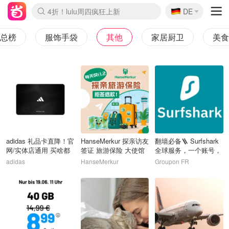
🇩🇪
4折！lulu周四疯狂上新
DE
Boticinal 夏促开抢！
还没结束！&OtherStories大促
Joybuy变相75折 随时失效
速领！Stanley独家85折
疑似霸哥！Camper额外叠85折
Zalando 奥莱闪促！每日更新
Moncler反季囤！5折起+叠9折
Coach Brooklyn仅€192
总榜
服饰手袋
其他
家居厨卫
美
1
2
3
adidas 礼品卡直降！官
HanseMerkur 探亲访友
翻墙必备🪜 Surfshark
网/实体店通用 买啥都
签证 旅游保险 大使馆
全球服务，一个账号，
香！
100%认证
无限设备！
adidas
HanseMerkur
Groupon FR
4
5
6