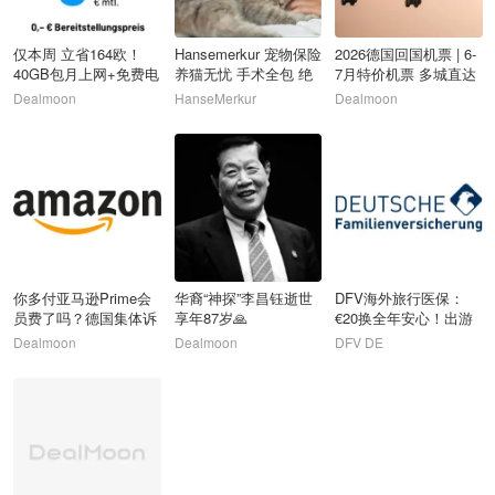
仅本周 立省164欧！
Hansemerkur 宠物保险
2026德国回国机票 | 6-
40GB包月上网+免费电
养猫无忧 手术全包 绝
7月特价机票 多城直达
话/短信
育/兽医诊费
好便宜
Dealmoon
HanseMerkur
Dealmoon
7
8
9
你多付亚马逊Prime会
华裔“神探”李昌钰逝世
DFV海外旅行医保：
员费了吗？德国集体诉
享年87岁🙏
€20换全年安心！出游
讼已启动！
必备“后悔药”！
Dealmoon
Dealmoon
DFV DE
10