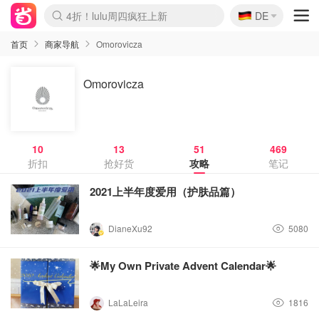
🇩🇪
4折！lulu周四疯狂上新
DE
Boticinal 夏促开抢！
还没结束！&OtherStories大促
Joybuy变相75折 随时失效
速领！Stanley独家85折
疑似霸哥！Camper额外叠85折
Zalando 奥莱闪促！每日更新
Moncler反季囤！5折起+叠9折
Coach Brooklyn仅€192
首页
商家导航
Omorovicza
Omorovicza
10
13
51
469
折扣
抢好货
攻略
笔记
2021上半年度爱用（护肤品篇）
DianeXu92
5080
🌟My Own Private Advent Calendar🌟
LaLaLeira
1816