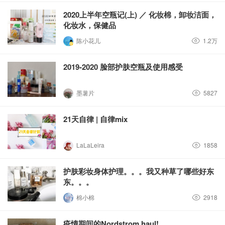
2020上半年空瓶记(上) ／ 化妆棉，卸妆洁面，
化妆水，保健品
陈小花儿
1.2万
2019-2020 脸部护肤空瓶及使用感受
墨薯片
5827
21天自律 | 自律mix
LaLaLeira
1858
护肤彩妆身体护理。。。我又种草了哪些好东
东。。。
棉小棉
2918
疫情期间的Nordstrom haul!