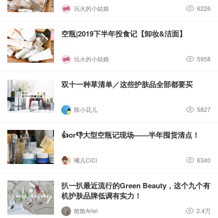
玩火的小姑娘
6226
空瓶|2019下半年投食记【卸妆&洁面】
玩火的小姑娘
5958
双十一种草清单／这些护肤品全部都要买
陈小花儿
5827
👍or👎大型空瓶记现场——半年囤货清点！
曦儿CiCi
6340
扒一扒最近流行的Green Beauty，这个九个有
机护肤品牌低调有实力！
散散Ariel
2.4万