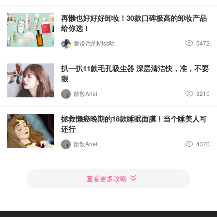
再懒也好好好卸妆！30款口碑极高的卸妆产品
给你选！
爱说话的Miss咕
5472
扒一扒11款毛孔吸尘器 深层清洁快，准，不要
狠
散散Ariel
3210
拯救懒癌晚期的18款睡眠面膜！当个睡美人可
还行
散散Ariel
4370
查看更多攻略