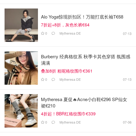
Alo Yoga惊现折扣区！万能打底长袖T€68
7折起+8折，灰色长裤€64
0
Mytheresa DE
07-13
Burberry 经典格纹系 秋季卡其色穿搭 氛围感
满满
叠加8折 粗呢格纹围巾€361
0
Mytheresa DE
07-13
Mytheresa 夏促🔥Acne小白鞋€296 SP仙女
裙€210
4折起！BBR红格纹围巾€339
0
Mytheresa DE
07-06