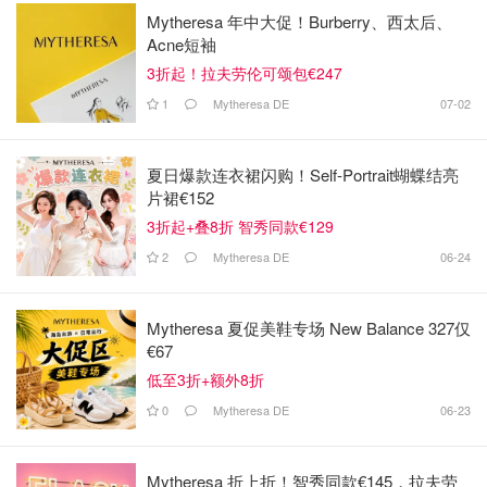
Mytheresa 年中大促！Burberry、西太后、
Acne短袖
3折起！拉夫劳伦可颂包€247
1
Mytheresa DE
07-02
夏日爆款连衣裙闪购！Self-Portrait蝴蝶结亮
片裙€152
3折起+叠8折 智秀同款€129
2
Mytheresa DE
06-24
Mytheresa 夏促美鞋专场 New Balance 327仅
€67
低至3折+额外8折
0
Mytheresa DE
06-23
Mytheresa 折上折！智秀同款€145，拉夫劳