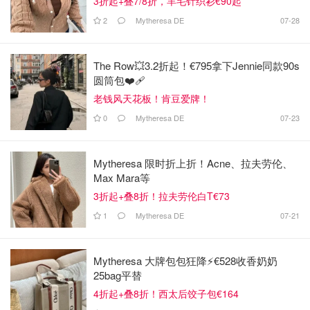
3折起+叠7/8折，羊毛针织衫€90起
2
Mytheresa DE
07-28
The Row💥3.2折起！€795拿下Jennie同款90s
圆筒包❤️‍🩹
老钱风天花板！肯豆爱牌！
0
Mytheresa DE
07-23
Mytheresa 限时折上折！Acne、拉夫劳伦、
Max Mara等
3折起+叠8折！拉夫劳伦白T€73
1
Mytheresa DE
07-21
Mytheresa 大牌包包狂降⚡️€528收香奶奶
25bag平替
4折起+叠8折！西太后饺子包€164