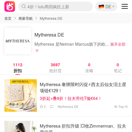
🇩🇪
4折！lulu周四疯狂上新
DE
Boticinal 夏促开抢！
还没结束！&OtherStories大促
Joybuy变相75折 随时失效
速领！Stanley独家85折
疑似霸哥！Camper额外叠85折
Zalando 奥莱闪促！每日更新
Moncler反季囤！5折起+叠9折
Coach Brooklyn仅€192
首页
商家导航
Mytheresa DE
Mytheresa DE
Mytheresa 是Neiman Marcus旗下的欧...
展开全部
1112
3697
0
0
折扣
抢好货
攻略
笔记
Mytheresa 奢牌限时闪促⚡️西太后仙女泪土星
项链€129！
3折起+叠9折！拉夫劳伦T恤€64！
0
Mytheresa DE
Top
15
Mytheresa 折扣升级 💥收Zimmerman、拉夫
劳伦等