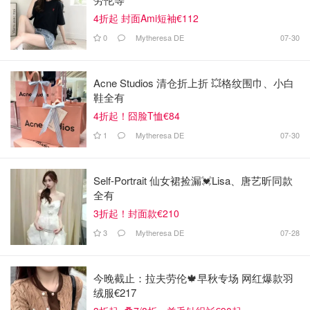
4折起 封面Ami短袖€112
0
Mytheresa DE
07-30
Acne Studios 清仓折上折 💥格纹围巾、小白
鞋全有
4折起！囧脸T恤€84
1
Mytheresa DE
07-30
Self-Portrait 仙女裙捡漏💓Lisa、唐艺昕同款
全有
3折起！封面款€210
3
Mytheresa DE
07-28
今晚截止：拉夫劳伦🍁早秋专场 网红爆款羽
绒服€217