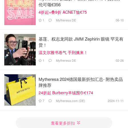
伦可颂€356
4折起+叠9折 ACNET恤€75
1
Mytheresa DE
06-10
基莲、权志龙同款 JMM Zephirin 眼镜 罕见有
货！
温文尔雅书卷气 手到擒来！
1
Mytheresa DE
02-26
Mytheresa 2024德国最新折扣汇总- 附热卖品
牌推荐
24折起 Burberry羊绒围巾€174
7
Mytheresa.com (DE)
2024-11-11
查看更多折扣