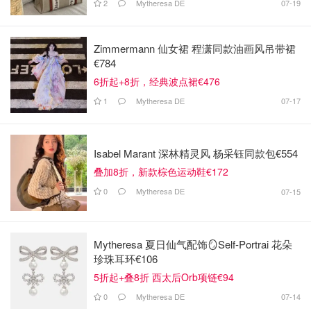
2
Mytheresa DE
07-19
Zimmermann 仙女裙 程潇同款油画风吊带裙
€784
6折起+8折，经典波点裙€476
1
Mytheresa DE
07-17
Isabel Marant 深林精灵风 杨采钰同款包€554
叠加8折，新款棕色运动鞋€172
0
Mytheresa DE
07-15
Mytheresa 夏日仙气配饰🪞Self-Portrai 花朵
珍珠耳环€106
5折起+叠8折 西太后Orb项链€94
0
Mytheresa DE
07-14