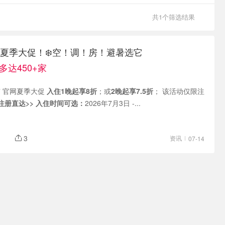
共1个筛选结果
LS 夏季大促！❄️空！调！房！避暑选它
多达450+家
现有 官网夏季大促
入住1晚起享8折
；或
2晚起享7.5折
； 该活动仅限注
注册直达>>
入住时间可选：
2026年7月3日 -...
3
资讯
07-14