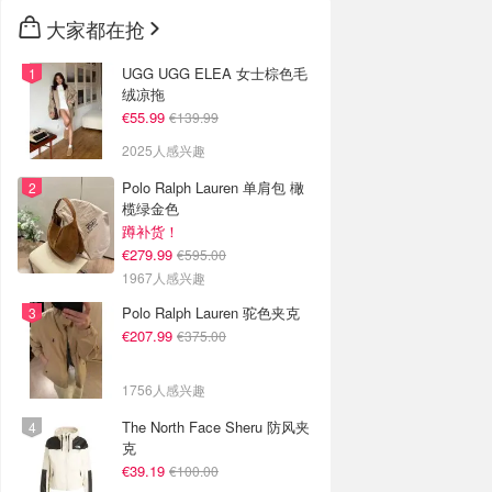
🇳🇿
新西兰
大家都在抢
UGG UGG ELEA 女士棕色毛
绒凉拖
€55.99
€139.99
2025人感兴趣
Polo Ralph Lauren 单肩包 橄
榄绿金色
蹲补货！
€279.99
€595.00
1967人感兴趣
Polo Ralph Lauren 驼色夹克
€207.99
€375.00
1756人感兴趣
The North Face Sheru 防风夹
克
€39.19
€100.00