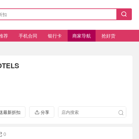
推荐
手机合同
银行卡
商家导航
抢好货
OTELS
推送最新折扣
分享
记
0