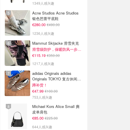
1349人感兴趣
Acne Studios Acne Studios
银色芭蕾平底鞋
€280.00
€490.00
1236人感兴趣
Mammut Skijacke 滑雪夹克
滑雪级防护，保暖防风一步到位！仅剩s！
€115.19
€350.00
1217人感兴趣
adidas Originals adidas
Originals TOKYO 复古休闲鞋
深棕色
蹲补货！
€47.99
€100.00
753人感兴趣
Michael Kors Alice Small 麂
皮单肩包
€85.00
€225.00
644人感兴趣