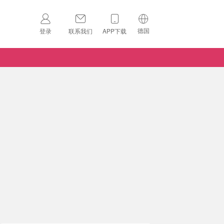
德国
登录
联系我们
APP下载
🇺🇸
美国
🇨🇳
中国
🇨🇦
加拿大
扫码下载 App
🇬🇧
英国
Download on the
App Store
🇩🇪
德国
Download the
Android App
🇫🇷
法国
🇮🇹
意大利
🇦🇺
澳洲