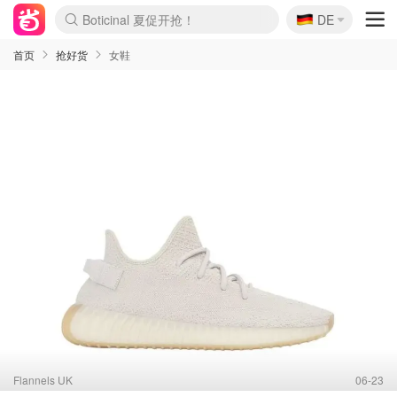
🇩🇪
4折！lulu周四疯狂上新
DE
Boticinal 夏促开抢！
还没结束！&OtherStories大促
Joybuy变相75折 随时失效
速领！Stanley独家85折
疑似霸哥！Camper额外叠85折
Zalando 奥莱闪促！每日更新
Moncler反季囤！5折起+叠9折
Coach Brooklyn仅€192
首页
抢好货
女鞋
Flannels UK
06-23