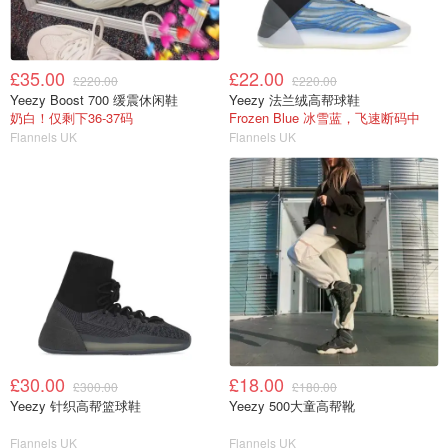
£35.00
£22.00
£220.00
£220.00
Yeezy Boost 700 缓震休闲鞋
Yeezy 法兰绒高帮球鞋
奶白！仅剩下36-37码
Frozen Blue 冰雪蓝，飞速断码中
Flannels UK
Flannels UK
£30.00
£18.00
£300.00
£180.00
Yeezy 针织高帮篮球鞋
Yeezy 500大童高帮靴
Flannels UK
Flannels UK