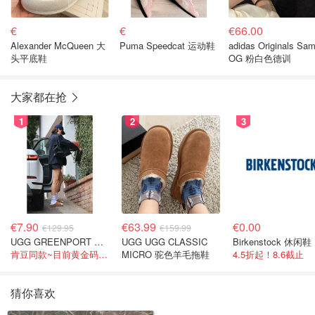
€
€
€66.00
Alexander McQueen 大
Puma Speedcat 运动鞋
adidas Originals Samba
头平底鞋
OG 粉白色德训
大家都在抢
1
2
3
€7.90
€63.99
€0.00
€129.95
€159.99
UGG GREENPORT 室内拖鞋 棕色
UGG UGG CLASSIC
Birkenstock 休闲鞋
肯豆同款~目前黄金码都在
MICRO 驼色羊毛拖鞋
4.5折起！8.6截止
猜你喜欢