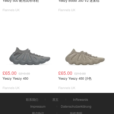
Yeezy 500 耐用高帮球鞋
Yeezy Boost 350 V2 迷雾棕
Flannels UK
Flannels UK
£65.00
£65.00
£210.00
£210.00
Yeezy Yeezy 450
Yeezy Yeezy 450 沙色
Flannels UK
Flannels UK
联系我们
黑五
InRewards
Impressum
Datenschutzerklärung
用户协议
版权声明