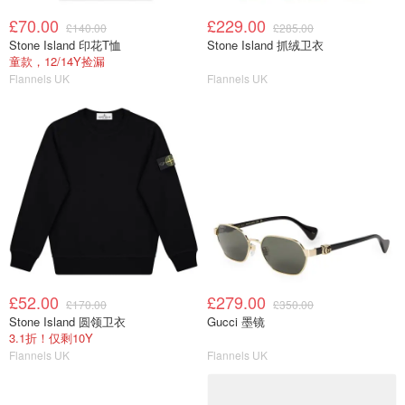
£70.00
£229.00
£140.00
£285.00
Stone Island 印花T恤
Stone Island 抓绒卫衣
童款，12/14Y捡漏
Flannels UK
Flannels UK
£52.00
£279.00
£170.00
£350.00
Stone Island 圆领卫衣
Gucci 墨镜
3.1折！仅剩10Y
Flannels UK
Flannels UK