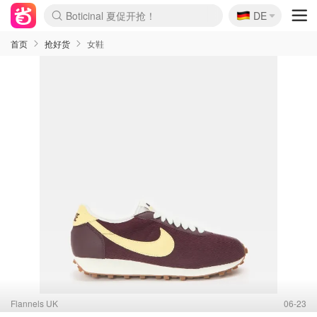
🇩🇪
Boticinal 夏促开抢！
DE
4折！lulu周四疯狂上新
还没结束！&OtherStories大促
Joybuy变相75折 随时失效
速领！Stanley独家85折
疑似霸哥！Camper额外叠85折
Zalando 奥莱闪促！每日更新
Moncler反季囤！5折起+叠9折
Coach Brooklyn仅€192
首页
抢好货
女鞋
Flannels UK
06-23