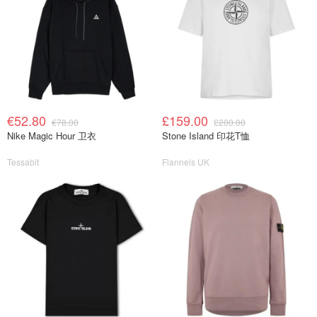
€52.80
£159.00
€78.00
£200.00
Nike Magic Hour 卫衣
Stone Island 印花T恤
Tessabit
Flannels UK