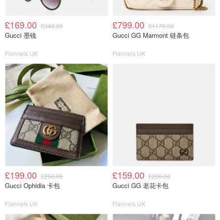
£169.00
£799.00
£340.00
£1170.00
Gucci 墨镜
Gucci GG Marmont 链条包
Flannels UK
Flannels UK
£199.00
£159.00
£250.00
£200.00
Gucci Ophidia 卡包
Gucci GG 老花卡包
Flannels UK
Flannels UK