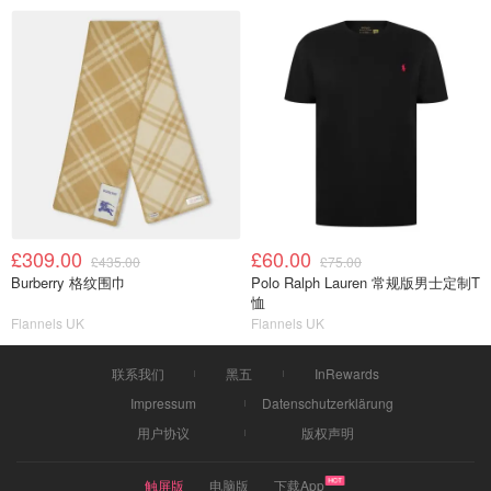
£309.00
£60.00
£435.00
£75.00
Burberry 格纹围巾
Polo Ralph Lauren 常规版男士定制T
恤
Flannels UK
Flannels UK
联系我们
黑五
InRewards
Impressum
Datenschutzerklärung
用户协议
版权声明
触屏版
电脑版
下载App