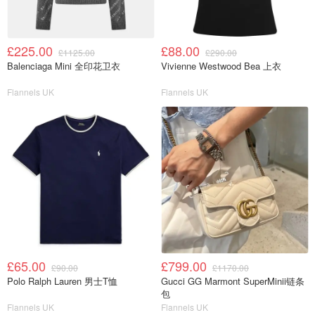
£225.00
£88.00
£1125.00
£290.00
Balenciaga Mini 全印花卫衣
Vivienne Westwood Bea 上衣
Flannels UK
Flannels UK
£65.00
£799.00
£90.00
£1170.00
Polo Ralph Lauren 男士T恤
Gucci GG Marmont SuperMinii链条
包
Flannels UK
Flannels UK