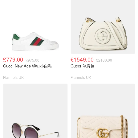
£779.00
£1549.00
£975.00
£2180.00
Gucci New Ace 铆钉小白鞋
Gucci 单肩包
Flannels UK
Flannels UK