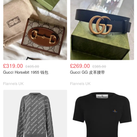
£319.00
£269.00
£405.00
£385.00
Gucci Horsebit 1955 钱包
Gucci GG 皮革腰带
Flannels UK
Flannels UK