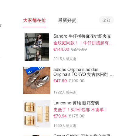
大家都在抢
最新好货
全部
享
Sandro 牛仔拼接麻花针织夹克
金玟庭同款！！牛仔拼接超有层次感
€144.00
€275.00
2015人感兴趣
adidas Originals adidas
Originals TOKYO 复古休闲鞋 深
棕色
€47.99
€100.00
1922人感兴趣
Lancome 菁纯 眼霜套装
史低了！买1件包邮 不凑单！
€79.94
€175.00
1650人感兴趣