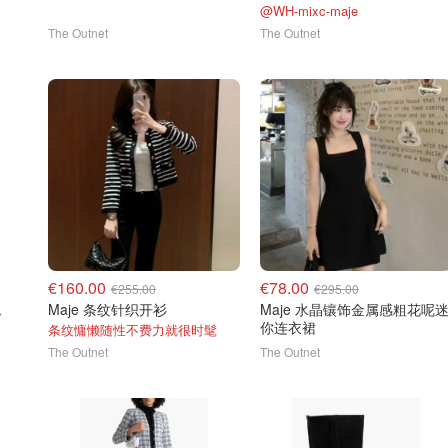
@WH-mixc-maje
The Outnet
The Outnet
€160.00
€78.00
€255.00
€295.00
色
Maje 条纹针织开衫
Maje 水晶镶饰金属感粗花呢
你连衣裙
条纹慵懒随性不费力就很时髦
The Outnet
The Outnet