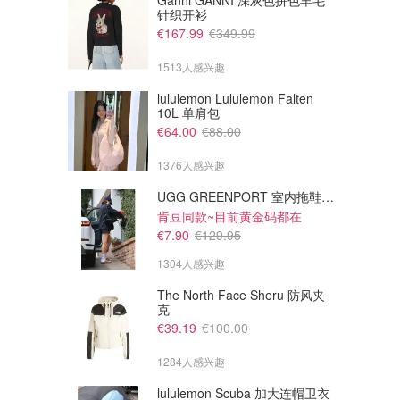
Ganni GANNI 深灰色拼色羊毛
针织开衫
€167.99
€349.99
1513人感兴趣
lululemon Lululemon Falten
10L 单肩包
€64.00
€88.00
1376人感兴趣
UGG GREENPORT 室内拖鞋 棕色
肯豆同款~目前黄金码都在
€7.90
€129.95
1304人感兴趣
The North Face Sheru 防风夹
克
€39.19
€100.00
1284人感兴趣
lululemon Scuba 加大连帽卫衣