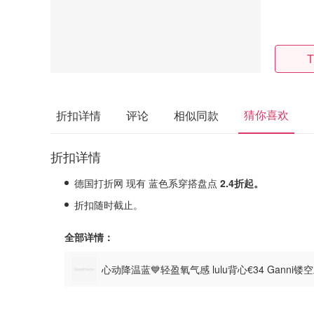
T
猜你喜欢
折扣详情
评论
相似同款
折扣详情
德国打折网 现有 蓝色系穿搭盘点
2.4折起。
折扣随时截止。
全部详情：
心动降温蓝💙轻盈氧气感 lulu背心€34 Ganni镂