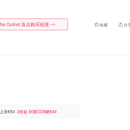
he Outnet
直达购买链接
收藏
分
空上衣€53
2折起 封面COS裙€40