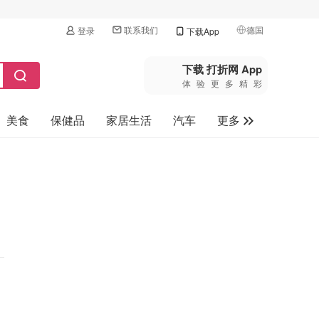
联系我们
德国
登录
下载App
🇺🇸
美国
下载 打折网 App
体验更多精彩
🇨🇳
中国
美食
保健品
家居生活
汽车
更多
🇨🇦
加拿大
🇬🇧
家电数码
英国
母婴玩具
🇩🇪
德国
旅游
🇫🇷
法国
🇮🇹
意大利
🇦🇺
澳洲
🇳🇿
新西兰