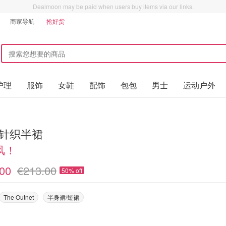
Dealmoon may be paid when users buy items via our links.
商家导航
抢好货
护理
服饰
女鞋
配饰
包包
男士
运动户外
e 针织半裙
风！
00
€213.00
50% off
The Outnet
半身裙/短裙