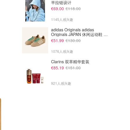
半拉链设计
€360.00
€68.80
€1497.00
€214.00
€69.00
€118.00
Thom Browne 羊毛半裙
IRO 牛仔短裙
1145人感兴趣
The Outnet
The Outnet
adidas Originals adidas
Originals JAPAN 休闲运动鞋 米
色
€51.99
€130.00
1076人感兴趣
Clarins 双萃精华套装
€85.19
€151.00
921人感兴趣