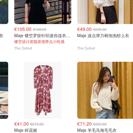
€105.00
€49.00
€198.00
€235.00
衣
Maje 镂空罗纹针织迷你连衣裙 黑色
Maje 波点弹力棉泡泡纱上衣
镂空设计若隐若现带点小性感
The Outnet
The Outnet
€41.00
€71.20
€273.00
€253.00
Maje 碎花裙
Maje 羊毛马海毛毛衣