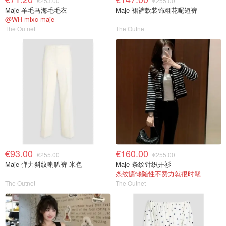
€253.00
€255.00
Maje 羊毛马海毛毛衣
Maje 裙裤款装饰粗花呢短裤
@WH-mixc-maje
The Outnet
The Outnet
€93.00
€160.00
€255.00
€255.00
Maje 弹力斜纹喇叭裤 米色
Maje 条纹针织开衫
条纹慵懒随性不费力就很时髦
The Outnet
The Outnet