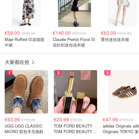
€59.00
€140.00
€63.00
€233.00
€253.00
€630.00
Maje Ruffled 印花缎面
Claudie Pierlot Floral 印
蕾丝迷你连衣裙
中裙
花针织迷你连衣裙
大家都在抢
1
2
3
€63.99
€23.99
€47.99
€159.99
€39.00
€100.00
UGG UGG CLASSIC
TOM FORD BEAUTY
adidas Originals ad
MICRO 驼色羊毛拖鞋
TOM FORD BEAUTY
Originals TOKYO 
SLIM LIP COLOR
休闲鞋 深棕色