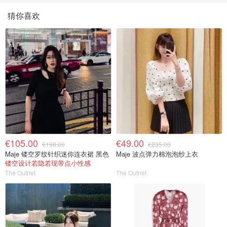
SHINE 口红 open back
猜你喜欢
色
€105.00
€49.00
€198.00
€235.00
Maje 镂空罗纹针织迷你连衣裙 黑色
Maje 波点弹力棉泡泡纱上衣
镂空设计若隐若现带点小性感
The Outnet
The Outnet