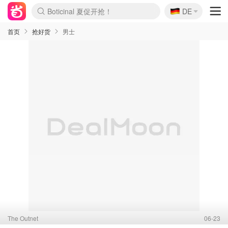
🇩🇪
4折！lulu周四疯狂上新
DE
Boticinal 夏促开抢！
还没结束！&OtherStories大促
Joybuy变相75折 随时失效
速领！Stanley独家85折
疑似霸哥！Camper额外叠85折
Zalando 奥莱闪促！每日更新
Moncler反季囤！5折起+叠9折
Coach Brooklyn仅€192
首页
抢好货
男士
The Outnet
06-23