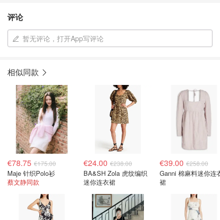
评论
暂无评论，打开App写评论
相似同款
€78.75
€24.00
€39.00
€175.00
€238.00
€258.00
Maje 针织Polo衫
BA&SH Zola 虎纹编织
Ganni 棉麻料迷你连
蔡文静同款
迷你连衣裙
裙