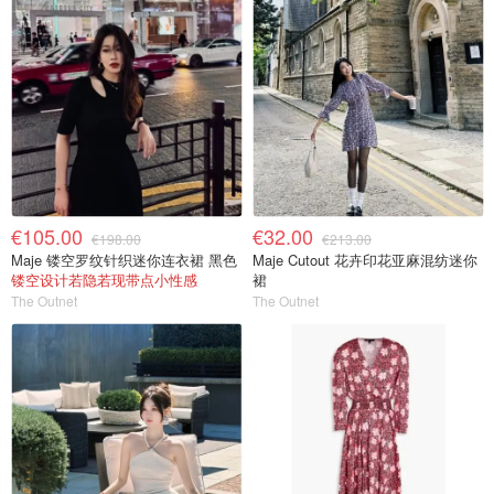
€105.00
€32.00
€198.00
€213.00
Maje 镂空罗纹针织迷你连衣裙 黑色
Maje Cutout 花卉印花亚麻混纺迷你
镂空设计若隐若现带点小性感
裙
The Outnet
The Outnet