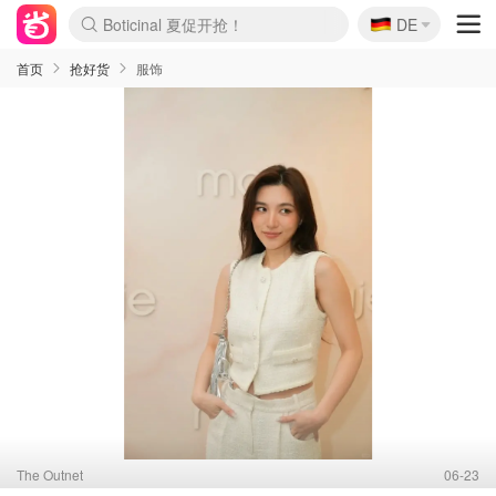
🇩🇪
4折！lulu周四疯狂上新
DE
Boticinal 夏促开抢！
还没结束！&OtherStories大促
Joybuy变相75折 随时失效
速领！Stanley独家85折
疑似霸哥！Camper额外叠85折
Zalando 奥莱闪促！每日更新
Moncler反季囤！5折起+叠9折
Coach Brooklyn仅€192
首页
抢好货
服饰
The Outnet
06-23