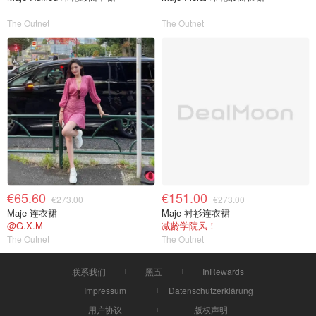
The Outnet
The Outnet
€65.60
€151.00
€273.00
€273.00
Maje 连衣裙
Maje 衬衫连衣裙
@G.X.M
减龄学院风！
The Outnet
The Outnet
联系我们
黑五
InRewards
Impressum
Datenschutzerklärung
用户协议
版权声明