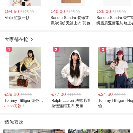
€94.50
€40.00
€35.00
€175.00
€125.00
€165.00
Maje 短款开衫
Sandro Sandro 装饰莱
Sandro Sandro 镂空
赛尔混纺无袖上衣 驼色
绣露肩亚麻混纺短上
大家都在抢
1
2
3
€39.20
€77.00
€21.60
€99.90
€110.00
€39.90
Tommy Hilfiger 黄色条纹衬衫
Ralph Lauren 法式毛圈
Tommy Hilfiger 小lo
Jisoo同款！
拉链连帽卫衣 男童
恤
猜你喜欢