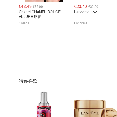
€43.49
€23.40
€57.99
€39.00
Chanel CHANEL ROUGE
Lancome 352
ALLURE 唇膏
Galeria
Lancome
猜你喜欢