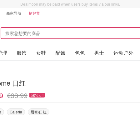
Dealmoon may be paid when users buy items via our links.
商家导航
抢好货
护理
服饰
女鞋
配饰
包包
男士
运动户外
ome 口红
9
€33.99
58% off
e
Galeria
唇膏/口红