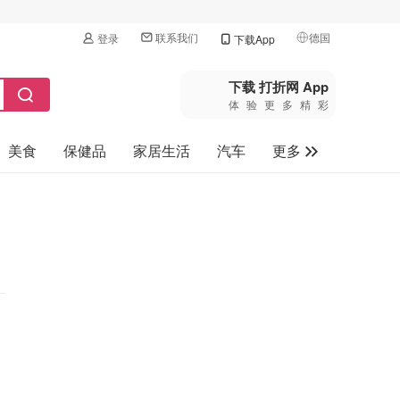
联系我们
德国
登录
下载App
🇺🇸
美国
下载 打折网 App
体验更多精彩
🇨🇳
中国
美食
保健品
家居生活
汽车
更多
🇨🇦
加拿大
🇬🇧
家电数码
英国
母婴玩具
🇩🇪
德国
旅游
🇫🇷
法国
🇮🇹
意大利
🇦🇺
澳洲
🇳🇿
新西兰