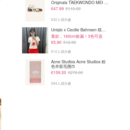
Originals TAEKWONDO MEI 芭
€29.59
€30.80
蕾鞋 棕色米色
€39.99
€38.50
€47.99
€110.00
Givenchy 唇釉
GIORGIO ARMANI beauty 口
红
632人感兴趣
Galeria
Galeria
Uniqlo x Cecilie Bahnsen 联名T恤
童款，160cm捡漏！3色可选
€5.90
€12.90
612人感兴趣
Acne Studios Acne Studios 粉
色羊驼毛围巾
€159.20
€270.00
594人感兴趣