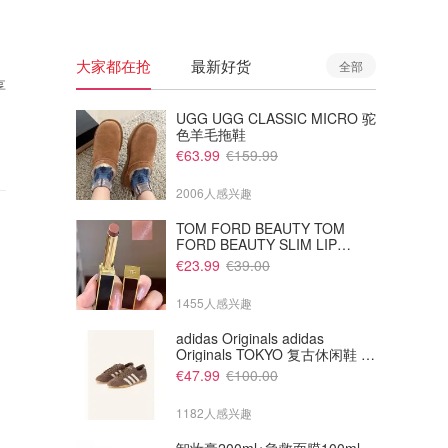
大家都在抢
最新好货
全部
享
UGG UGG CLASSIC MICRO 驼
色羊毛拖鞋
€63.99
€159.99
2006人感兴趣
TOM FORD BEAUTY TOM
FORD BEAUTY SLIM LIP
COLOR SHINE 口红 open back
€23.99
€39.00
色
1455人感兴趣
adidas Originals adidas
Originals TOKYO 复古休闲鞋 深
棕色
€47.99
€100.00
1182人感兴趣