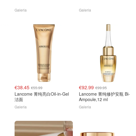
Galeria
Galeria
€38.45
€92.99
€55.99
€99.95
Lancome 菁纯亮白Oil-in-Gel
Lancome 菁纯修护安瓶 Bi-
洁面
Ampoule,12 ml
Galeria
Galeria