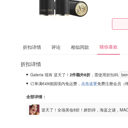
猜你喜欢
折扣详情
评论
相似同款
折扣详情
Galeria 现有 逆天了！
2件额外8折
，需使用折扣码
ber
订单满€49德国境内免运费，
点击这里
免费注册会员（终
全部详情：
逆天了！全场美妆8折！娇韵诗，海蓝之谜，MA