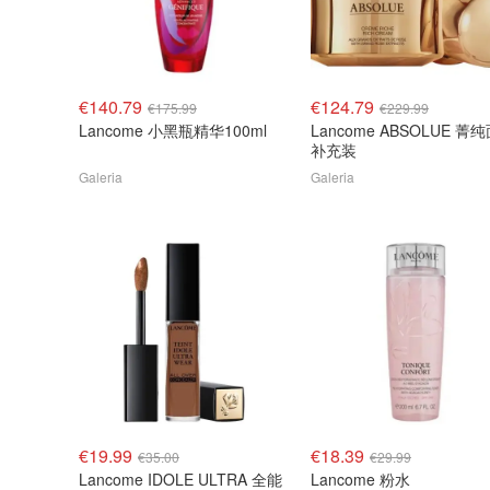
€140.79
€124.79
€175.99
€229.99
Lancome 小黑瓶精华100ml
Lancome ABSOLUE 菁
补充装
Galeria
Galeria
€19.99
€18.39
€35.00
€29.99
Lancome IDOLE ULTRA 全能
Lancome 粉水