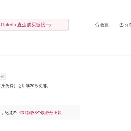
Galeria
直达购买链接
收藏
分
eit
身免费）之后满29欧免邮。
C，纪梵希
€31就收3个欧舒丹正装