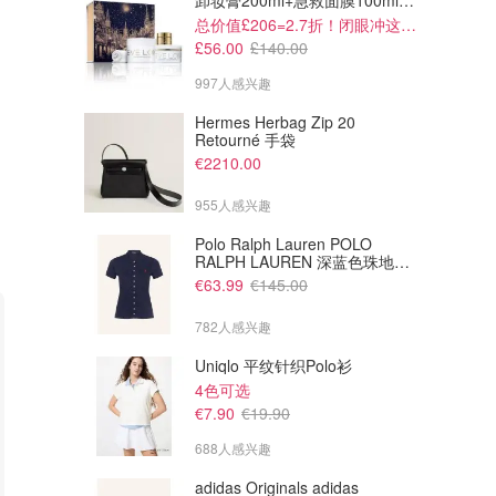
卸妆膏200ml+急救面膜100ml+青春面霜15ml
总价值£206=2.7折！闭眼冲这套！
£56.00
£140.00
997人感兴趣
Hermes Herbag Zip 20
Retourné 手袋
€2210.00
955人感兴趣
Polo Ralph Lauren POLO
RALPH LAUREN 深蓝色珠地布
Polo衫
€63.99
€145.00
782人感兴趣
Uniqlo 平纹针织Polo衫
4色可选
€7.90
€19.90
688人感兴趣
adidas Originals adidas